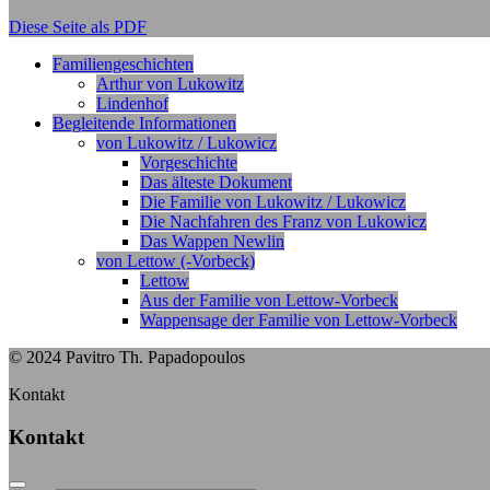
Diese Seite als PDF
Familiengeschichten
Arthur von Lukowitz
Lindenhof
Begleitende Informationen
von Lukowitz / Lukowicz
Vorgeschichte
Das älteste Dokument
Die Familie von Lukowitz / Lukowicz
Die Nachfahren des Franz von Lukowicz
Das Wappen Newlin
von Lettow (-Vorbeck)
Lettow
Aus der Familie von Lettow-Vorbeck
Wappensage der Familie von Lettow-Vorbeck
© 2024 Pavitro Th. Papadopoulos
Kontakt
Kontakt