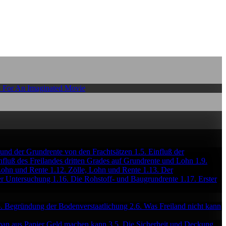
 For An Imaginated Movie
 und der Grundrente von den Frachtsätzen
1.5. Einfluß der
influß des Freilandes dritten Grades auf Grundrente und Lohn
1.9.
n Lohn und Rente
1.12. Zölle, Lohn und Rente
1.13. Der
der Untersuchung
1.16. Die Rohstoff- und Baugrundrente
1.17. Erster
5. Begründung der Bodenverstaatlichung
2.6. Was Freiland nicht kann
an aus Papier Geld machen kann
3.5. Die Sicherheit und Deckung