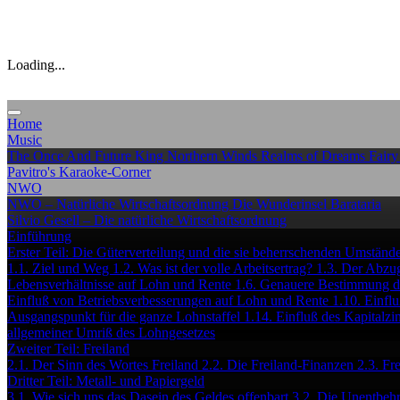
Loading...
Home
Music
The Once And Future King
Northern Winds
Realms of Dreams
Fairy
Pavitro's Karaoke-Corner
NWO
NWO – Natürliche Wirtschaftsordnung
Die Wunderinsel Barataria
Silvio Gesell – Die natürliche Wirtschaftsordnung
Einführung
Erster Teil: Die Güterverteilung und die sie beherrschenden Umständ
1.1. Ziel und Weg
1.2. Was ist der volle Arbeitsertrag?
1.3. Der Abzug
Lebensverhältnisse auf Lohn und Rente
1.6. Genauere Bestimmung de
Einfluß von Betriebsverbesserungen auf Lohn und Rente
1.10. Einfl
Ausgangspunkt für die ganze Lohnstaffel
1.14. Einfluß des Kapitalz
allgemeiner Umriß des Lohngesetzes
Zweiter Teil: Freiland
2.1. Der Sinn des Wortes Freiland
2.2. Die Freiland-Finanzen
2.3. Fr
Dritter Teil: Metall- und Papiergeld
3.1. Wie sich uns das Dasein des Geldes offenbart
3.2. Die Unentbehr