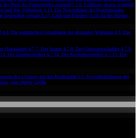
 der Preis des Papiergeldes zustande?
3.9. Einflüsse, denen Angebot
sen und ihre Verhütung
3.13. Die Neuordnung der Notenausgabe
de gegenüber versagt
3.17. Gold und Frieden?
3.18. Ist der Bürger-
rd
4.4. Die statistischen Grundlagen der absoluten Währung
4.5. Das
er (Spekulant)
4.7.7. Der Sparer
4.7.8. Der Genossenschaftler
4.7.9.
.13. Der Zinstheoretiker
4.7.14. Der Krisentheoretiker
4.7.15. Der
ragung des Urzinses auf das Realkapital
5.5. Vervollständigung der
lzins, eine eherne Größe