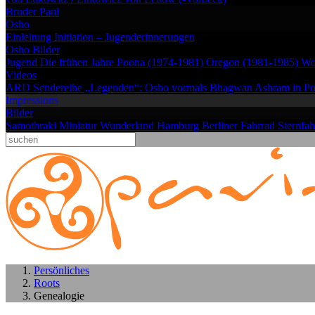
Bruder Paul
Osho
Einleitung
Initiation – Jugenderinnerungen
Osho Bilder
Jugend
Die frühen Jahre
Poona (1974-1981)
Oregon (1981-1985)
Wo
Videos
ARD Sendereihe „Legenden“: Osho vormals Bhagwan
Ashram in P
Impressions
Bilder
Samothraki
Miniatur Wunderland Hamburg
Berliner Fahrrad Sternfa
Persönliches
Roots
Genealogie