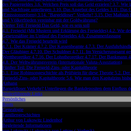
des Papiergeldes
3.6. Welchen Preis soll das Geld erzielen?
3.7. Wie 
und Nachfrage unterliegen
3.10. Das Angebot des Geldes
3.11. Das 
(Emissionsreform)
3.14. "Bargeldloser" Verkehr?
3.15. Der Maßstab f
und Völkerfrieden vereinbar mit der Goldwährung?
Vierter Teil: Freigeld Das Geld, wie es sein soll
4.1. Freigeld (Mit Mustern und Erklärung des Freigeldes)
4.2. Wie de
Gesetzmäßige im Umlauf des Freigeldes
4.6. Zusammenfassung
4.7. Wie das Freigeld beurteilt wird
4.7.1. Der Krämer
4.7.2. Der Kassenbeamte
4.7.3. Der Ausfuhrhändl
Der Gläubiger
4.7.10. Der Schuldner
4.7.11. Im Versicherungsamt ge
Werttheoretiker
4.7.16. Der Lohntheoretiker
4.7.17. Der Bankmann
4
4.8. Der Weltwährungsverein (Internationale Valuta-Assoziation)
Fünfter Teil: Die Freigeld-Zins- oder Kapitaltheorie
5.1. Eine Robinsongeschichte als Prüfstein für diese Theorie
5.2. Der
Freigeld-Zins- oder Kapitaltheorie
5.6. Wie man den Kapitalzins bishe
Anhang
Bargeldloser Verkehr?
Unterliegen die Bankdepositen dem Einfluss d
Weiterführende Links
Persönliches
Roots
Genealogie
Familiengeschichten
Arthur von Lukowitz
Lindenhof
Begleitende Informationen
von Lukowitz / Lukowicz
von Lettow (-Vorbeck)