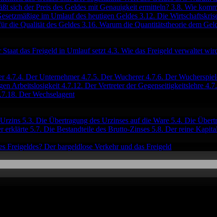
läßt sich der Preis des Geldes mit Genauigkeit ermitteln?
3.8. Wie kommt
Gesetzmäßige im Umlauf des heutigen Geldes
3.12. Die Wirtschaftskri
ür die Qualität des Geldes
3.16. Warum die Quantitätstheorie dem Gel
r Staat das Freigeld in Umlauf setzt
4.3. Wie das Freigeld verwaltet wi
er
4.7.4. Der Unternehmer
4.7.5. Der Wucherer
4.7.6. Der Wucherspiel
gen Arbeitslosigkeit
4.7.12. Der Vertreter der Gegenseitigkeitslehre
4.7
.7.18. Der Wechselagent
 Urzins
5.3. Die Übertragung des Urzinses auf die Ware
5.4. Die Übert
r erklärte
5.7. Die Bestandteile des Brutto-Zinses
5.8. Der reine Kapita
es Freigeldes?
Der bargeldlose Verkehr und das Freigeld