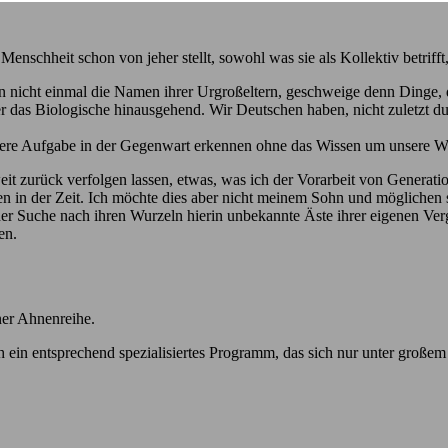
schheit schon von jeher stellt, sowohl was sie als Kollektiv betrifft, 
n nicht einmal die Namen ihrer Urgroßeltern, geschweige denn Dinge, 
r das Biologische hinausgehend. Wir Deutschen haben, nicht zuletzt du
nsere Aufgabe in der Gegenwart erkennen ohne das Wissen um unsere W
weit zurück verfolgen lassen, etwas, was ich der Vorarbeit von Generat
n in der Zeit. Ich möchte dies aber nicht meinem Sohn und möglichen 
 der Suche nach ihren Wurzeln hierin unbekannte Äste ihrer eigenen Verg
en.
ner Ahnenreihe.
 entsprechend spezialisiertes Programm, das sich nur unter großem Auf