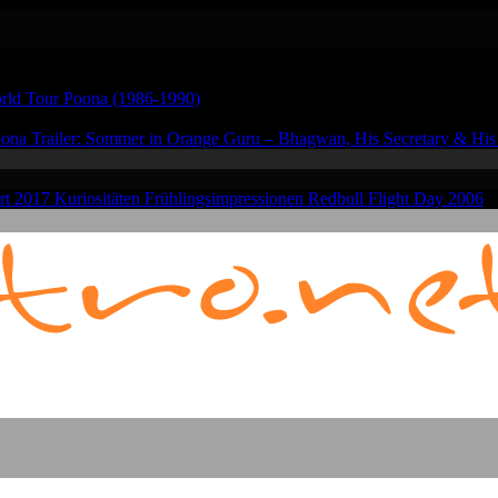
rld Tour
Poona (1986-1990)
oona
Trailer: Sommer in Orange
Guru – Bhagwan, His Secretary & Hi
hrt 2017
Kuriositäten
Frühlingsimpressionen
Redbull Flight Day 2006