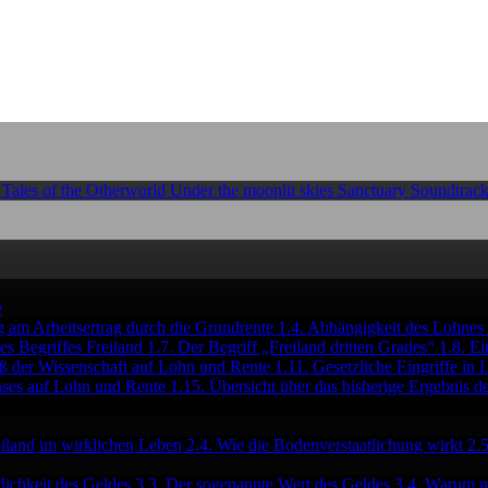
 Tales of the Otherworld
Under the moonlit skies
Sanctuary
Soundtrack
e
 am Arbeitsertrag durch die Grundrente
1.4. Abhängigkeit des Lohnes
s Begriffes Freiland
1.7. Der Begriff „Freiland dritten Grades“
1.8. E
uß der Wissenschaft auf Lohn und Rente
1.11. Gesetzliche Eingriffe i
inses auf Lohn und Rente
1.15. Übersicht über das bisherige Ergebnis 
eiland im wirklichen Leben
2.4. Wie die Bodenverstaatlichung wirkt
2.
lichkeit des Geldes
3.3. Der sogenannte Wert des Geldes
3.4. Warum m