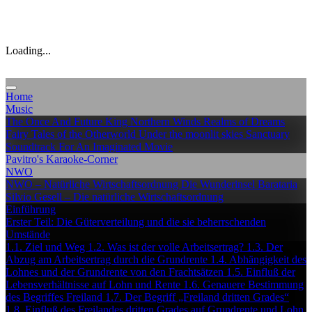
Loading...
Home
Music
The Once And Future King
Northern Winds
Realms of Dreams
Fairy Tales of the Otherworld
Under the moonlit skies
Sanctuary
Soundtrack For An Imaginated Movie
Pavitro's Karaoke-Corner
NWO
NWO – Natürliche Wirtschaftsordnung
Die Wunderinsel Barataria
Silvio Gesell – Die natürliche Wirtschaftsordnung
Einführung
Erster Teil: Die Güterverteilung und die sie beherrschenden
Umstände
1.1. Ziel und Weg
1.2. Was ist der volle Arbeitsertrag?
1.3. Der
Abzug am Arbeitsertrag durch die Grundrente
1.4. Abhängigkeit des
Lohnes und der Grundrente von den Frachtsätzen
1.5. Einfluß der
Lebensverhältnisse auf Lohn und Rente
1.6. Genauere Bestimmung
des Begriffes Freiland
1.7. Der Begriff „Freiland dritten Grades“
1.8. Einfluß des Freilandes dritten Grades auf Grundrente und Lohn