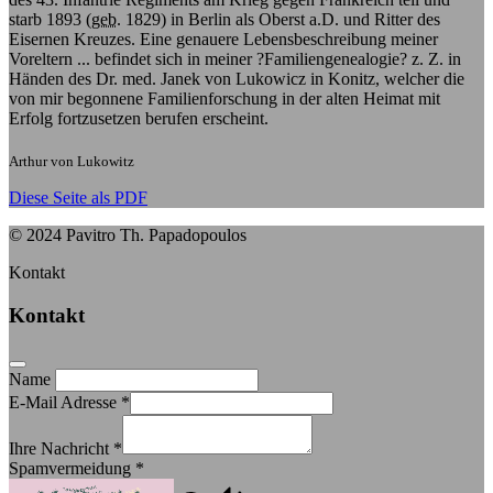
starb 1893 (
geb.
1829) in Berlin als Oberst a.D. und Ritter des
Eisernen Kreuzes. Eine genauere Lebensbeschreibung meiner
Voreltern ... befindet sich in meiner ?Familiengenealogie? z. Z. in
Händen des Dr. med. Janek von Lukowicz in Konitz, welcher die
von mir begonnene Familienforschung in der alten Heimat mit
Erfolg fortzusetzen berufen erscheint.
Arthur von Lukowitz
Diese Seite als PDF
© 2024 Pavitro Th. Papadopoulos
Kontakt
Kontakt
Name
E-Mail Adresse
*
Ihre Nachricht
*
Spamvermeidung
*