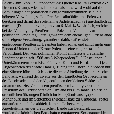
Polen; Anm. Von Th. Papadopoulos; Quelle: Knaurs Lexikon A-Z,
Droemer/Knaur), wie das Land damals hieß, wird wohl auf die
Bemühungen der polnischen Könige zurückzuführen sein, die
höheren Verwaltungsstellen Preußens allmählich mit Polen zu
besetzen und damit das sogenannte Judigenatrecht(?) unschädlich zu
machen. (Das ........privilegium vom 6. Mai 1454 nämlich, welches
bei der Vereinigung Preußens mit Polen das Verhältnis zur
polnischen Krone regulierte, gewährte dem ehemaligen Ordenslande
seine eigene Verwaltung, garantierte dafür, daß es stets nur
eingeborene Preußen zu Beamten haben sollte, und schuf mehr eine
Personal-Union mit der Krone Polen, als eine engere staatliche
Verbindung. Der vom polnischen König eingesetzte preußische
Landrat bestand seit 1508 aus 3 Woeperoden(?), 3 Kastellanen, 3
Unterkämmerern, den Bischöfen von Kulm und Ermland und je 2
Abgeordneten der Städte Danzig, Elbing und Thorn, die jedoch nur
eine Stimme führten. Er bildete die erste Abteilung des preußischen
Landtags, während der zweite aus den Landboten (Abgeordneten)
des Landesadels und der Abgeordneten der kleinen Städte sich
zusammensetzte. Von diesem preußischen Landtage, der unter dem
Präsidium des Erzbischofs von Ermland bis zum Jahre 1652 seine
ordentlichen Sitzungen jährlich im Mai (Stanislaustag?) zu
Marienburg und im September (Michaälistag) zu Graudenz, später
nur außerordentliche abhielt, kamen alle hervorragenden
Angelegenheiten der preußischen Lande zur Beratung; ..... ....
wurden die königlichen Botschaften empfangen. Sogenannte kleine