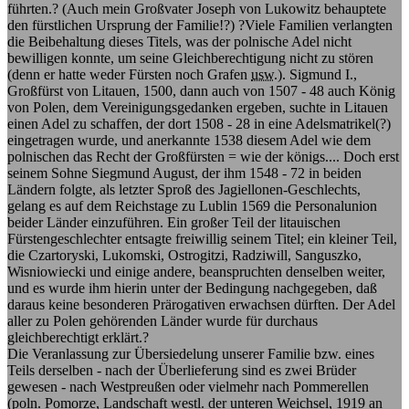
führten.? (Auch mein Großvater Joseph von Lukowitz behauptete
den fürstlichen Ursprung der Familie!?) ?Viele Familien verlangten
die Beibehaltung dieses Titels, was der polnische Adel nicht
bewilligen konnte, um seine Gleichberechtigung nicht zu stören
(denn er hatte weder Fürsten noch Grafen
usw.
). Sigmund I.,
Großfürst von Litauen, 1500, dann auch von 1507 - 48 auch König
von Polen, dem Vereinigungsgedanken ergeben, suchte in Litauen
einen Adel zu schaffen, der dort 1508 - 28 in eine Adelsmatrikel(?)
eingetragen wurde, und anerkannte 1538 diesem Adel wie dem
polnischen das Recht der Großfürsten = wie der königs.... Doch erst
seinem Sohne Siegmund August, der ihm 1548 - 72 in beiden
Ländern folgte, als letzter Sproß des Jagiellonen-Geschlechts,
gelang es auf dem Reichstage zu Lublin 1569 die Personalunion
beider Länder einzuführen. Ein großer Teil der litauischen
Fürstengeschlechter entsagte freiwillig seinem Titel; ein kleiner Teil,
die Czartoryski, Lukomski, Ostrogitzi, Radziwill, Sanguszko,
Wisniowiecki und einige andere, beanspruchten denselben weiter,
und es wurde ihm hierin unter der Bedingung nachgegeben, daß
daraus keine besonderen Prärogativen erwachsen dürften. Der Adel
aller zu Polen gehörenden Länder wurde für durchaus
gleichberechtigt erklärt.?
Die Veranlassung zur Übersiedelung unserer Familie bzw. eines
Teils derselben - nach der Überlieferung sind es zwei Brüder
gewesen - nach Westpreußen oder vielmehr nach Pommerellen
(poln. Pomorze, Landschaft westl. der unteren Weichsel, 1919 an