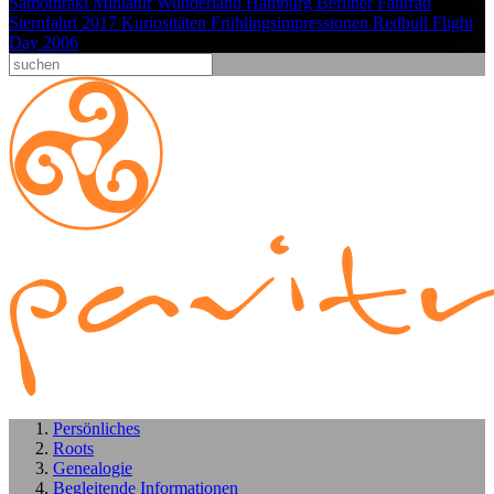
Samothraki
Miniatur Wunderland Hamburg
Berliner Fahrrad
Sternfahrt 2017
Kuriositäten
Frühlingsimpressionen
Redbull Flight
Day 2006
Persönliches
Roots
Genealogie
Begleitende Informationen