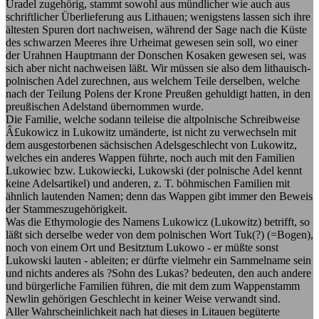
Uradel zugehörig, stammt sowohl aus mündlicher wie auch aus
schriftlicher Überlieferung aus Lithauen; wenigstens lassen sich ihre
ältesten Spuren dort nachweisen, während der Sage nach die Küste
des schwarzen Meeres ihre Urheimat gewesen sein soll, wo einer
der Urahnen Hauptmann der Donschen Kosaken gewesen sei, was
sich aber nicht nachweisen läßt. Wir müssen sie also dem lithauisch-
polnischen Adel zurechnen, aus welchem Teile derselben, welche
nach der Teilung Polens der Krone Preußen gehuldigt hatten, in den
preußischen Adelstand übernommen wurde.
Die Familie, welche sodann teileise die altpolnische Schreibweise
Â£ukowicz in Lukowitz umänderte, ist nicht zu verwechseln mit
dem ausgestorbenen sächsischen Adelsgeschlecht von Lukowitz,
welches ein anderes Wappen führte, noch auch mit den Familien
Lukowiec bzw. Lukowiecki, Lukowski (der polnische Adel kennt
keine Adelsartikel) und anderen, z. T. böhmischen Familien mit
ähnlich lautenden Namen; denn das Wappen gibt immer den Beweis
der Stammeszugehörigkeit.
Was die Ethymologie des Namens Lukowicz (Lukowitz) betrifft, so
läßt sich derselbe weder von dem polnischen Wort Tuk(?) (=Bogen),
noch von einem Ort und Besitztum Lukowo - er müßte sonst
Lukowski lauten - ableiten; er dürfte vielmehr ein Sammelname sein
und nichts anderes als ?Sohn des Lukas? bedeuten, den auch andere
und bürgerliche Familien führen, die mit dem zum Wappenstamm
Newlin gehörigen Geschlecht in keiner Weise verwandt sind.
Aller Wahrscheinlichkeit nach hat dieses in Litauen begüterte