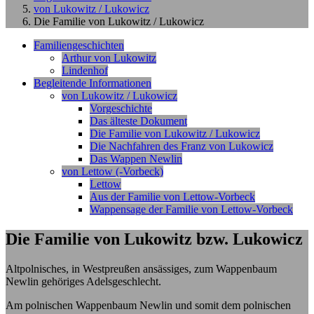
von Lukowitz / Lukowicz
Die Familie von Lukowitz / Lukowicz
Familiengeschichten
Arthur von Lukowitz
Lindenhof
Begleitende Informationen
von Lukowitz / Lukowicz
Vorgeschichte
Das älteste Dokument
Die Familie von Lukowitz / Lukowicz
Die Nachfahren des Franz von Lukowicz
Das Wappen Newlin
von Lettow (-Vorbeck)
Lettow
Aus der Familie von Lettow-Vorbeck
Wappensage der Familie von Lettow-Vorbeck
Die Familie von Lukowitz bzw. Lukowicz
Altpolnisches, in Westpreußen ansässiges, zum Wappenbaum
Newlin gehöriges Adelsgeschlecht.
Am polnischen Wappenbaum Newlin und somit dem polnischen