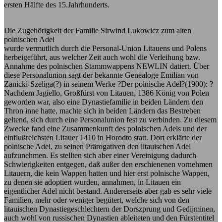
ersten Hälfte des 15.Jahrhunderts.
Die Zugehörigkeit der Familie Sirwind Lukowicz zum alten
polnischen Adel
wurde vermutlich durch die Personal-Union Litauens und Polens
herbeigeführt, aus welcher Zeit auch wohl die Verleihung bzw.
Annahme des polnischen Stammwappens NEWLIN datiert. Über
diese Personalunion sagt der bekannte Genealoge Emilian von
Zanicki-Szeliga(?) in seinem Werke ?Der polnische Adel?(1900): ?
Nachdem Jagiello, Großfürst von Litauen, 1386 König von Polen
geworden war, also eine Dynastiefamilie in beiden Ländern den
Thron inne hatte, machte sich in beiden Ländern das Bestreben
geltend, sich durch eine Personalunion fest zu verbinden. Zu diesem
Zwecke fand eine Zusammenkunft des polnischen Adels und der
einflußreichsten Litauer 1410 in Horodto statt. Dort erklärte der
polnische Adel, zu seinen Prärogativen den litauischen Adel
aufzunehmen. Es stellten sich aber einer Vereinigung dadurch
Schwierigkeiten entgegen, daß außer den erschienenen vornehmen
Litauern, die kein Wappen hatten und hier erst polnische Wappen,
zu denen sie adoptiert wurden, annahmen, in Litauen ein
eigentlicher Adel nicht bestand. Andererseits aber gab es sehr viele
Familien, mehr oder weniger begütert, welche sich von den
litauischen Dynastiegeschlechtern der Dorszprung und Gedijminen,
auch wohl von russischen Dynastien ableiteten und den Fürstentitel