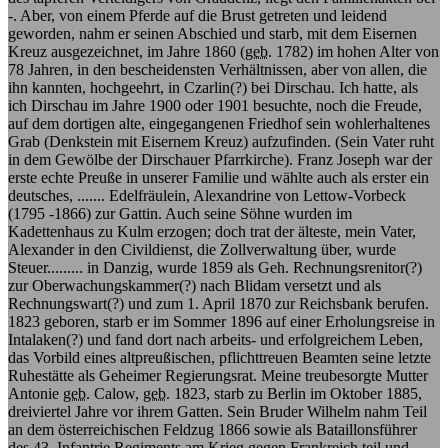
-. Aber, von einem Pferde auf die Brust getreten und leidend
geworden, nahm er seinen Abschied und starb, mit dem Eisernen
Kreuz ausgezeichnet, im Jahre 1860 (
geb.
1782) im hohen Alter von
78 Jahren, in den bescheidensten Verhältnissen, aber von allen, die
ihn kannten, hochgeehrt, in Czarlin(?) bei Dirschau. Ich hatte, als
ich Dirschau im Jahre 1900 oder 1901 besuchte, noch die Freude,
auf dem dortigen alte, eingegangenen Friedhof sein wohlerhaltenes
Grab (Denkstein mit Eisernem Kreuz) aufzufinden. (Sein Vater ruht
in dem Gewölbe der Dirschauer Pfarrkirche). Franz Joseph war der
erste echte Preuße in unserer Familie und wählte auch als erster ein
deutsches, ....... Edelfräulein, Alexandrine von Lettow-Vorbeck
(1795 -1866) zur Gattin. Auch seine Söhne wurden im
Kadettenhaus zu Kulm erzogen; doch trat der älteste, mein Vater,
Alexander in den Civildienst, die Zollverwaltung über, wurde
Steuer......... in Danzig, wurde 1859 als Geh. Rechnungsrenitor(?)
zur Oberwachungskammer(?) nach Blidam versetzt und als
Rechnungswart(?) und zum 1. April 1870 zur Reichsbank berufen.
1823 geboren, starb er im Sommer 1896 auf einer Erholungsreise in
Intalaken(?) und fand dort nach arbeits- und erfolgreichem Leben,
das Vorbild eines altpreußischen, pflichttreuen Beamten seine letzte
Ruhestätte als Geheimer Regierungsrat. Meine treubesorgte Mutter
Antonie
geb.
Calow,
geb.
1823, starb zu Berlin im Oktober 1885,
dreiviertel Jahre vor ihrem Gatten. Sein Bruder Wilhelm nahm Teil
an dem österreichischen Feldzug 1866 sowie als Bataillonsführer
des 43. Infantrie Regiments am Krieg gegen Frankreich teil und