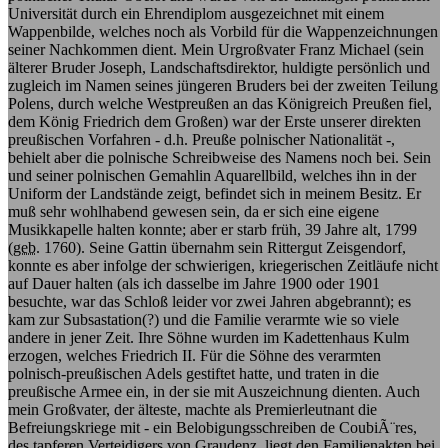
Universität durch ein Ehrendiplom ausgezeichnet mit einem
Wappenbilde, welches noch als Vorbild für die Wappenzeichnungen
seiner Nachkommen dient. Mein Urgroßvater Franz Michael (sein
älterer Bruder Joseph, Landschaftsdirektor, huldigte persönlich und
zugleich im Namen seines jüngeren Bruders bei der zweiten Teilung
Polens, durch welche Westpreußen an das Königreich Preußen fiel,
dem König Friedrich dem Großen) war der Erste unserer direkten
preußischen Vorfahren - d.h. Preuße polnischer Nationalität -,
behielt aber die polnische Schreibweise des Namens noch bei. Sein
und seiner polnischen Gemahlin Aquarellbild, welches ihn in der
Uniform der Landstände zeigt, befindet sich in meinem Besitz. Er
muß sehr wohlhabend gewesen sein, da er sich eine eigene
Musikkapelle halten konnte; aber er starb früh, 39 Jahre alt, 1799
(
geb.
1760). Seine Gattin übernahm sein Rittergut Zeisgendorf,
konnte es aber infolge der schwierigen, kriegerischen Zeitläufe nicht
auf Dauer halten (als ich dasselbe im Jahre 1900 oder 1901
besuchte, war das Schloß leider vor zwei Jahren abgebrannt); es
kam zur Subsastation(?) und die Familie verarmte wie so viele
andere in jener Zeit. Ihre Söhne wurden im Kadettenhaus Kulm
erzogen, welches Friedrich II. Für die Söhne des verarmten
polnisch-preußischen Adels gestiftet hatte, und traten in die
preußische Armee ein, in der sie mit Auszeichnung dienten. Auch
mein Großvater, der älteste, machte als Premierleutnant die
Befreiungskriege mit - ein Belobigungsschreiben de CoubiÃ¨res,
des tapferen Verteidigers von Graudenz, liegt den Familienakten bei