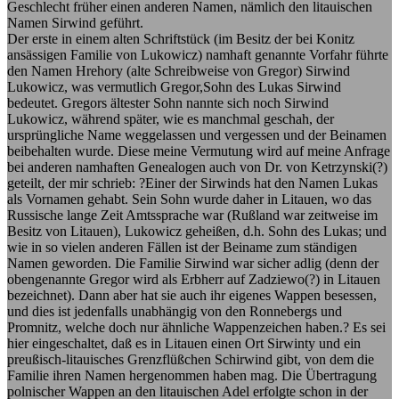
Geschlecht früher einen anderen Namen, nämlich den litauischen
Namen Sirwind geführt.
Der erste in einem alten Schriftstück (im Besitz der bei Konitz
ansässigen Familie von Lukowicz) namhaft genannte Vorfahr führte
den Namen Hrehory (alte Schreibweise von Gregor) Sirwind
Lukowicz, was vermutlich Gregor,Sohn des Lukas Sirwind
bedeutet. Gregors ältester Sohn nannte sich noch Sirwind
Lukowicz, während später, wie es manchmal geschah, der
ursprüngliche Name weggelassen und vergessen und der Beinamen
beibehalten wurde. Diese meine Vermutung wird auf meine Anfrage
bei anderen namhaften Genealogen auch von Dr. von Ketrzynski(?)
geteilt, der mir schrieb: ?Einer der Sirwinds hat den Namen Lukas
als Vornamen gehabt. Sein Sohn wurde daher in Litauen, wo das
Russische lange Zeit Amtssprache war (Rußland war zeitweise im
Besitz von Litauen), Lukowicz geheißen, d.h. Sohn des Lukas; und
wie in so vielen anderen Fällen ist der Beiname zum ständigen
Namen geworden. Die Familie Sirwind war sicher adlig (denn der
obengenannte Gregor wird als Erbherr auf Zadziewo(?) in Litauen
bezeichnet). Dann aber hat sie auch ihr eigenes Wappen besessen,
und dies ist jedenfalls unabhängig von den Ronnebergs und
Promnitz, welche doch nur ähnliche Wappenzeichen haben.? Es sei
hier eingeschaltet, daß es in Litauen einen Ort Sirwinty und ein
preußisch-litauisches Grenzflüßchen Schirwind gibt, von dem die
Familie ihren Namen hergenommen haben mag. Die Übertragung
polnischer Wappen an den litauischen Adel erfolgte schon in der