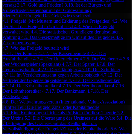
versagt
3.17. Gold und Frieden?
3.18. Ist der Bürger- und
Völkerfrieden vereinbar mit der Goldwährung?
Vierter Teil: Freigeld Das Geld, wie es sein soll
4.1. Freigeld (Mit Mustern und Erklärung des Freigeldes)
4.2. Wie
der Staat das Freigeld in Umlauf setzt
4.3. Wie das Freigeld
verwaltet wird
4.4. Die statistischen Grundlagen der absoluten
Währung
4.5. Das Gesetzmäßige im Umlauf des Freigeldes
4.6.
Zusammenfassung
4.7. Wie das Freigeld beurteilt wird
4.7.1. Der Krämer
4.7.2. Der Kassenbeamte
4.7.3. Der
Ausfuhrhändler
4.7.4. Der Unternehmer
4.7.5. Der Wucherer
4.7.6.
Der Wucherspieler (Spekulant)
4.7.7. Der Sparer
4.7.8. Der
Genossenschaftler
4.7.9. Der Gläubiger
4.7.10. Der Schuldner
4.7.11. Im Versicherungsamt gegen Arbeitslosigkeit
4.7.12. Der
Vertreter der Gegenseitigkeitslehre
4.7.13. Der Zinstheoretiker
4.7.14. Der Krisentheoretiker
4.7.15. Der Werttheoretiker
4.7.16.
Der Lohntheoretiker
4.7.17. Der Bankmann
4.7.18. Der
Wechselagent
4.8. Der Weltwährungsverein (Internationale Valuta-Assoziation)
Fünfter Teil: Die Freigeld-Zins- oder Kapitaltheorie
5.1. Eine Robinsongeschichte als Prüfstein für diese Theorie
5.2.
Der Urzins
5.3. Die Übertragung des Urzinses auf die Ware
5.4. Die
Übertragung des Urzinses auf das Realkapital
5.5.
Vervollständigung der Freigeld-Zins- oder Kapitaltheorie
5.6. Wie