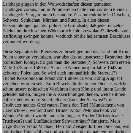
Landtage gingen in den Woiwodschaften diesen gemeinen
Landtagen voraus, und in Pommerellen hatte man vor dem kleinen
Landtage in Stargard noch besondere Zusammenkünfte in Dirschau,
Schwetz, Schluchau, Mirchau und Putzig. In allen diesen
Versammlungen galt der polnische Grundsatz, daß jeder einzelne
Edelmann durch seinen Widerspruch ?nie pozwalam!? dieselbe zur
Auflösung zwingen konnte, wodurch oft die heilsamsten Beschlüsse
verhindert wurden.)
Diese Separatrechte Preußens zu beseitigen und das Land mit Kron-
Polen enger zu vereinigen, war also das unausgesetzte Bestreben der
polnischen Könige. So gab man die Starostei(?) Schwetz zum ersten
Male 1578 oder 1580 die Starostei Neuenburg im Jahre 1648 an
geborene Polen aus. So wird auch mutmaßlich die Starotei(?)
Tuchel-Kossobuda an Franz von Lukowicz von König August I.
verliehen worden sein. Zum Beweis für die treuen Dienste, welche
schon unsere polnischen Vorfahren ihrem König und ihrem Lande
geleistet haben, mögen die Auszeichnungen dienen, welche ihnen
dafür zuteil wurden: So erhielt der (Zuchaler Starwost?), der
Großvater meines Großvaters, Franz den Titel ?Mundschenk von
Czernichow?, während sein Bruder Anton ?Mundschenk von
Wenden? tituliert wurde und sein jüngster Bruder Christoph als ?
Truchses(?) und Linfländischer Schwertträger? fungierte. Mein
Urgroßvater Franz Michael, Herr auf Zeisgendorf bei Dirschau, war
polnischer Titular-Oberst und wurde von der damaligen polnischen