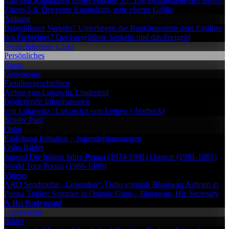
man den Kapitalzins bisher erklärte
5.7. Die Bestandteile des Brutto-
Zinses
5.8. Der reine Kapitalzins, eine eherne Größe
Anhang
Bargeldloser Verkehr?
Unterliegen die Bankdepositen dem Einfluss
des Freigeldes?
Der bargeldlose Verkehr und das Freigeld
Weiterführende Links
Persönliches
Roots
Genealogie
Familiengeschichten
Arthur von Lukowitz
Lindenhof
Begleitende Informationen
von Lukowitz / Lukowicz
von Lettow (-Vorbeck)
Bruder Paul
Osho
Einleitung
Initiation – Jugenderinnerungen
Osho Bilder
Jugend
Die frühen Jahre
Poona (1974-1981)
Oregon (1981-1985)
World Tour
Poona (1986-1990)
Videos
ARD Sendereihe „Legenden“: Osho vormals Bhagwan
Ashram in
Poona
Trailer: Sommer in Orange
Guru – Bhagwan, His Secretary
& His Bodyguard
Impressions
Bilder