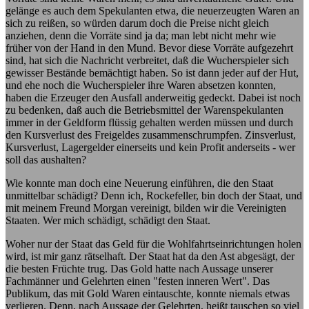
gelänge es auch dem Spekulanten etwa, die neuerzeugten Waren an
sich zu reißen, so würden darum doch die Preise nicht gleich
anziehen, denn die Vorräte sind ja da; man lebt nicht mehr wie
früher von der Hand in den Mund. Bevor diese Vorräte aufgezehrt
sind, hat sich die Nachricht verbreitet, daß die Wucherspieler sich
gewisser Bestände bemächtigt haben. So ist dann jeder auf der Hut,
und ehe noch die Wucherspieler ihre Waren absetzen konnten,
haben die Erzeuger den Ausfall anderweitig gedeckt. Dabei ist noch
zu bedenken, daß auch die Betriebsmittel der Warenspekulanten
immer in der Geldform flüssig gehalten werden müssen und durch
den Kursverlust des Freigeldes zusammenschrumpfen. Zinsverlust,
Kursverlust, Lagergelder einerseits und kein Profit anderseits - wer
soll das aushalten?
Wie konnte man doch eine Neuerung einführen, die den Staat
unmittelbar schädigt? Denn ich, Rockefeller, bin doch der Staat, und
mit meinem Freund Morgan vereinigt, bilden wir die Vereinigten
Staaten. Wer mich schädigt, schädigt den Staat.
Woher nur der Staat das Geld für die Wohlfahrtseinrichtungen holen
wird, ist mir ganz rätselhaft. Der Staat hat da den Ast abgesägt, der
die besten Früchte trug. Das Gold hatte nach Aussage unserer
Fachmänner und Gelehrten einen "festen inneren Wert". Das
Publikum, das mit Gold Waren eintauschte, konnte niemals etwas
verlieren. Denn, nach Aussage der Gelehrten, heißt tauschen so viel