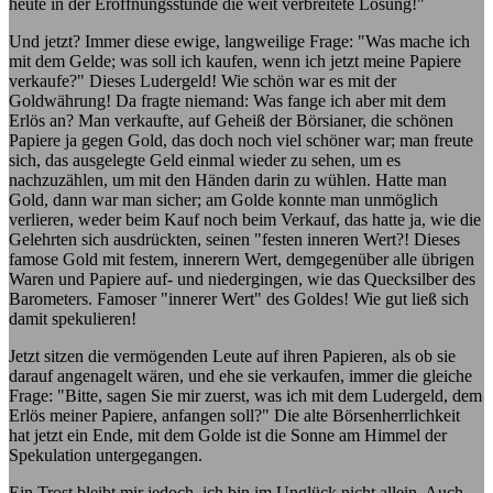
heute in der Eröffnungsstunde die weit verbreitete Losung!"
Und jetzt? Immer diese ewige, langweilige Frage: "Was mache ich
mit dem Gelde; was soll ich kaufen, wenn ich jetzt meine Papiere
verkaufe?" Dieses Ludergeld! Wie schön war es mit der
Goldwährung! Da fragte niemand: Was fange ich aber mit dem
Erlös an? Man verkaufte, auf Geheiß der Börsianer, die schönen
Papiere ja gegen Gold, das doch noch viel schöner war; man freute
sich, das ausgelegte Geld einmal wieder zu sehen, um es
nachzuzählen, um mit den Händen darin zu wühlen. Hatte man
Gold, dann war man sicher; am Golde konnte man unmöglich
verlieren, weder beim Kauf noch beim Verkauf, das hatte ja, wie die
Gelehrten sich ausdrückten, seinen "festen inneren Wert?! Dieses
famose Gold mit festem, innerern Wert, demgegenüber alle übrigen
Waren und Papiere auf- und niedergingen, wie das Quecksilber des
Barometers. Famoser "innerer Wert" des Goldes! Wie gut ließ sich
damit spekulieren!
Jetzt sitzen die vermögenden Leute auf ihren Papieren, als ob sie
darauf angenagelt wären, und ehe sie verkaufen, immer die gleiche
Frage: "Bitte, sagen Sie mir zuerst, was ich mit dem Ludergeld, dem
Erlös meiner Papiere, anfangen soll?" Die alte Börsenherrlichkeit
hat jetzt ein Ende, mit dem Golde ist die Sonne am Himmel der
Spekulation untergegangen.
Ein Trost bleibt mir jedoch, ich bin im Unglück nicht allein. Auch