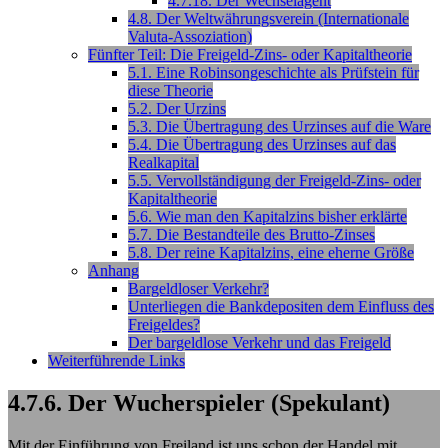
4.7.18. Der Wechselagent
4.8. Der Weltwährungsverein (Internationale
Valuta-Assoziation)
Fünfter Teil: Die Freigeld-Zins- oder Kapitaltheorie
5.1. Eine Robinsongeschichte als Prüfstein für
diese Theorie
5.2. Der Urzins
5.3. Die Übertragung des Urzinses auf die Ware
5.4. Die Übertragung des Urzinses auf das
Realkapital
5.5. Vervollständigung der Freigeld-Zins- oder
Kapitaltheorie
5.6. Wie man den Kapitalzins bisher erklärte
5.7. Die Bestandteile des Brutto-Zinses
5.8. Der reine Kapitalzins, eine eherne Größe
Anhang
Bargeldloser Verkehr?
Unterliegen die Bankdepositen dem Einfluss des
Freigeldes?
Der bargeldlose Verkehr und das Freigeld
Weiterführende Links
4.7.6. Der Wucherspieler (Spekulant)
Mit der Einführung von Freiland ist uns schon der Handel mit