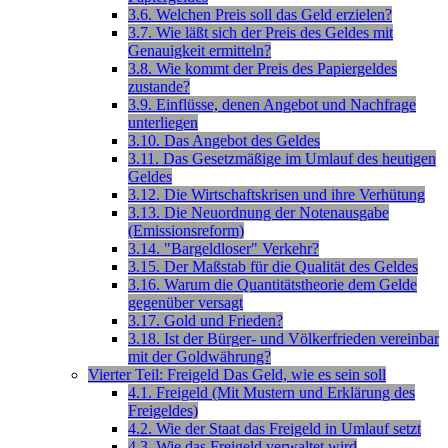
3.6. Welchen Preis soll das Geld erzielen?
3.7. Wie läßt sich der Preis des Geldes mit
Genauigkeit ermitteln?
3.8. Wie kommt der Preis des Papiergeldes
zustande?
3.9. Einflüsse, denen Angebot und Nachfrage
unterliegen
3.10. Das Angebot des Geldes
3.11. Das Gesetzmäßige im Umlauf des heutigen
Geldes
3.12. Die Wirtschaftskrisen und ihre Verhütung
3.13. Die Neuordnung der Notenausgabe
(Emissionsreform)
3.14. "Bargeldloser" Verkehr?
3.15. Der Maßstab für die Qualität des Geldes
3.16. Warum die Quantitätstheorie dem Gelde
gegenüber versagt
3.17. Gold und Frieden?
3.18. Ist der Bürger- und Völkerfrieden vereinbar
mit der Goldwährung?
Vierter Teil: Freigeld Das Geld, wie es sein soll
4.1. Freigeld (Mit Mustern und Erklärung des
Freigeldes)
4.2. Wie der Staat das Freigeld in Umlauf setzt
4.3. Wie das Freigeld verwaltet wird