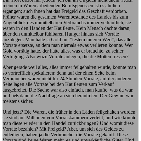
meinen in Waren arbeitenden Berufsgenossen ist es ähnlich
ergangen; auch ihnen hat das Freigeld das Geschäft verdorben.
Früher waren die gesamten Warenbestände des Landes bis zum
Augenblick des unmittelbaren Verbrauchs immer verkäuflich; sie
waren in den Händen der Kaufleute. Kein Mensch dachte daran,
über den unmittelbar fühlbaren Hunger hinaus sich Vorräte
anzulegen. Man hatte ja Gold mit "festem inneren Wert", das alle
Vorräte ersetzte, an dem man niemals etwas verlieren konnte. Wer
Gold vorrätig hatte, der hatte alles, was er brauchte, zu seiner
Verfügung. Also wozu Vorräte anlegen, die die Motten fressen?
Aber gerade weil alles, alles immer feilgehalten wurde, konnte man
so vortrefflich spekulieren; denn auf der einen Seite beim
Verbraucher waren nicht für 24 Stunden Vorräte, auf der anderen
Seite lagen alle Vorräte bei den Kaufleuten zum Verkauf
ausgebreitet. Die Sache war also einfach, man kaufte, was da war,
und ließ dann die Nachfrage an sich herantreten. Der Gewinn war
meistens sicher.
Und jetzt? Die Waren, die früher in den Läden feilgehalten wurden,
sie sind auf Millionen von Vorratskammern verteilt, und wie könnte
man diese wieder in den Handel zurückbringen? Und womit diese
Vorräte bezahlen? Mit Freigeld? Aber, um sich des Geldes zu
entledigen, haben ja die Verbraucher die Vorräte gekauft. Diese
Vorräte sind keine Waren mehr, es sind unverkäufliche Güter. Und