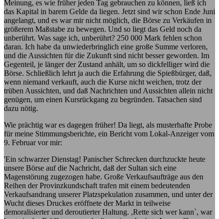
Meinung, es wie früher jeden Tag gebrauchen zu können, ließ ich
das Kapital in barem Gelde da liegen. Jetzt sind wir schon Ende Juni
angelangt, und es war mir nicht möglich, die Börse zu Verkäufen in
größerem Maßstabe zu bewegen. Und so liegt das Geld noch da
unberührt. Was sage ich, unberührt? 250 000 Mark fehlen schon
daran. Ich habe da unwiederbringlich eine große Summe verloren,
und die Aussichten für die Zukunft sind nicht besser geworden. Im
Gegenteil, je länger der Zustand anhält, um so dickfelliger wird die
Börse. Schließlich lehrt ja auch die Erfahrung die Spießbürger, daß,
wenn niemand verkauft, auch die Kurse nicht weichen, trotz der
trüben Aussichten, und daß Nachrichten und Aussichten allein nicht
genügen, um einen Kursrückgang zu begründen. Tatsachen sind
dazu nötig.
Wie prächtig war es dagegen früher! Da liegt, als musterhafte Probe
für meine Stimmungsberichte, ein Bericht vom Lokal-Anzeiger vom
9. Februar vor mir:
'Ein schwarzer Dienstag! Panischer Schrecken durchzuckte heute
unsere Börse auf die Nachricht, daß der Sultan sich eine
Magenstörung zugezogen habe. Große Verkaufsaufträge aus den
Reihen der Provinzkundschaft trafen mit einem bedeutenden
Verkaufsandrang unserer Platzspekulation zusammen, und unter der
Wucht dieses Druckes eröffnete der Markt in teilweise
demoralisierter und deroutierter Haltung. ,Rette sich wer kann`, war