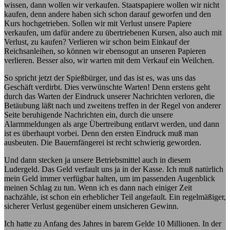
wissen, dann wollen wir verkaufen. Staatspapiere wollen wir nicht
kaufen, denn andere haben sich schon darauf geworfen und den
Kurs hochgetrieben. Sollen wir mit Verlust unsere Papiere
verkaufen, um dafür andere zu übertriebenen Kursen, also auch mit
Verlust, zu kaufen? Verlieren wir schon beim Einkauf der
Reichsanleihen, so können wir ebensogut an unseren Papieren
verlieren. Besser also, wir warten mit dem Verkauf ein Weilchen.
So spricht jetzt der Spießbürger, und das ist es, was uns das
Geschäft verdirbt. Dies verwünschte Warten! Denn erstens geht
durch das Warten der Eindruck unserer Nachrichten verloren, die
Betäubung läßt nach und zweitens treffen in der Regel von anderer
Seite beruhigende Nachrichten ein, durch die unsere
Alarmmeldungen als arge Übertreibung entlarvt werden, und dann
ist es überhaupt vorbei. Denn den ersten Eindruck muß man
ausbeuten. Die Bauernfängerei ist recht schwierig geworden.
Und dann stecken ja unsere Betriebsmittel auch in diesem
Ludergeld. Das Geld verfault uns ja in der Kasse. Ich muß natürlich
mein Geld immer verfügbar halten, um im passenden Augenblick
meinen Schlag zu tun. Wenn ich es dann nach einiger Zeit
nachzähle, ist schon ein erheblicher Teil angefault. Ein regelmäßiger,
sicherer Verlust gegenüber einem unsicheren Gewinn.
Ich hatte zu Anfang des Jahres in barem Gelde 10 Millionen. In der