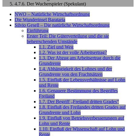
4.7.6. Der Wucherspieler (Spekulant)
NWO – Natürliche Wirtschaftsordnung
Die Wunderinsel Barataria
Silvio Gesell – Die natürliche Wirtschaftsordnung
Einführung
Erster Teil: Die Güterverteilung und die sie
beherrschenden Umstände
1.1. Ziel und Weg
1.2. Was ist der volle Arbeitsertrag?
1.3. Der Abzug am Arbeitsertrag durch die
Grundrente
1.4. Abhängigkeit des Lohnes und der
Grundrente von den Frachtsätzen
1.5. Einfluß der Lebensverhältnisse auf Lohn
und Rente
1.6. Genauere Bestimmung des Begriffes
Freiland
1.7. Der Begriff „Freiland dritten Grades“
1.8. Einfluß des Freilandes dritten Grades auf
Grundrente und Lohn
1.9. Einfluß von Betriebsverbesserungen auf
Lohn und Rente
1.10. Einfluß der Wissenschaft auf Lohn und
Rente