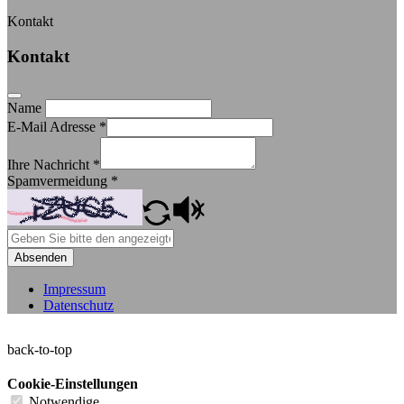
Kontakt
Kontakt
Name
E-Mail Adresse
*
Ihre Nachricht
*
Spamvermeidung
*
Absenden
Impressum
Datenschutz
back-to-top
Cookie-Einstellungen
Notwendige