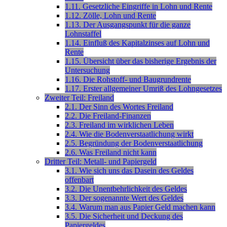
1.11. Gesetzliche Eingriffe in Lohn und Rente
1.12. Zölle, Lohn und Rente
1.13. Der Ausgangspunkt für die ganze
Lohnstaffel
1.14. Einfluß des Kapitalzinses auf Lohn und
Rente
1.15. Übersicht über das bisherige Ergebnis der
Untersuchung
1.16. Die Rohstoff- und Baugrundrente
1.17. Erster allgemeiner Umriß des Lohngesetzes
Zweiter Teil: Freiland
2.1. Der Sinn des Wortes Freiland
2.2. Die Freiland-Finanzen
2.3. Freiland im wirklichen Leben
2.4. Wie die Bodenverstaatlichung wirkt
2.5. Begründung der Bodenverstaatlichung
2.6. Was Freiland nicht kann
Dritter Teil: Metall- und Papiergeld
3.1. Wie sich uns das Dasein des Geldes
offenbart
3.2. Die Unentbehrlichkeit des Geldes
3.3. Der sogenannte Wert des Geldes
3.4. Warum man aus Papier Geld machen kann
3.5. Die Sicherheit und Deckung des
Papiergeldes