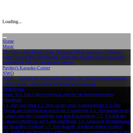
Loading...
Home
Music
The Once And Future King
Northern Winds
Realms of Dreams
Fairy Tales of the Otherworld
Under the moonlit skies
Sanctuary
Soundtrack For An Imaginated Movie
Pavitro's Karaoke-Corner
NWO
NWO – Natürliche Wirtschaftsordnung
Die Wunderinsel Barataria
Silvio Gesell – Die natürliche Wirtschaftsordnung
Einführung
Erster Teil: Die Güterverteilung und die sie beherrschenden
Umstände
1.1. Ziel und Weg
1.2. Was ist der volle Arbeitsertrag?
1.3. Der
Abzug am Arbeitsertrag durch die Grundrente
1.4. Abhängigkeit des
Lohnes und der Grundrente von den Frachtsätzen
1.5. Einfluß der
Lebensverhältnisse auf Lohn und Rente
1.6. Genauere Bestimmung
des Begriffes Freiland
1.7. Der Begriff „Freiland dritten Grades“
1.8. Einfluß des Freilandes dritten Grades auf Grundrente und Lohn