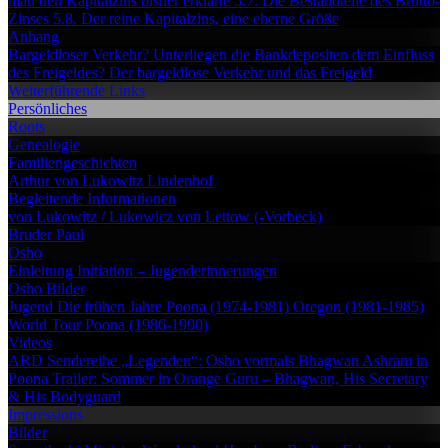
man den Kapitalzins bisher erklärte
5.7. Die Bestandteile des Brutto-
Zinses
5.8. Der reine Kapitalzins, eine eherne Größe
Anhang
Bargeldloser Verkehr?
Unterliegen die Bankdepositen dem Einfluss
des Freigeldes?
Der bargeldlose Verkehr und das Freigeld
Weiterführende Links
Persönliches
Roots
Genealogie
Familiengeschichten
Arthur von Lukowitz
Lindenhof
Begleitende Informationen
von Lukowitz / Lukowicz
von Lettow (-Vorbeck)
Bruder Paul
Osho
Einleitung
Initiation – Jugenderinnerungen
Osho Bilder
Jugend
Die frühen Jahre
Poona (1974-1981)
Oregon (1981-1985)
World Tour
Poona (1986-1990)
Videos
ARD Sendereihe „Legenden“: Osho vormals Bhagwan
Ashram in
Poona
Trailer: Sommer in Orange
Guru – Bhagwan, His Secretary
& His Bodyguard
Impressions
Bilder