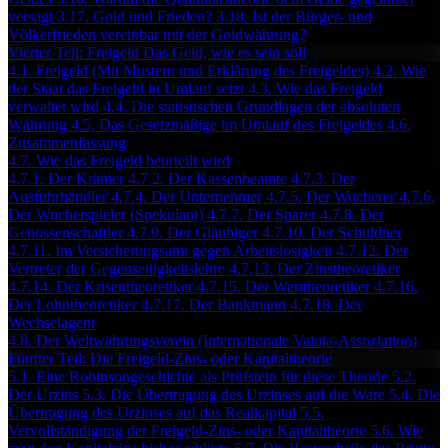
versagt
3.17. Gold und Frieden?
3.18. Ist der Bürger- und
Völkerfrieden vereinbar mit der Goldwährung?
Vierter Teil: Freigeld Das Geld, wie es sein soll
4.1. Freigeld (Mit Mustern und Erklärung des Freigeldes)
4.2. Wie
der Staat das Freigeld in Umlauf setzt
4.3. Wie das Freigeld
verwaltet wird
4.4. Die statistischen Grundlagen der absoluten
Währung
4.5. Das Gesetzmäßige im Umlauf des Freigeldes
4.6.
Zusammenfassung
4.7. Wie das Freigeld beurteilt wird
4.7.1. Der Krämer
4.7.2. Der Kassenbeamte
4.7.3. Der
Ausfuhrhändler
4.7.4. Der Unternehmer
4.7.5. Der Wucherer
4.7.6.
Der Wucherspieler (Spekulant)
4.7.7. Der Sparer
4.7.8. Der
Genossenschaftler
4.7.9. Der Gläubiger
4.7.10. Der Schuldner
4.7.11. Im Versicherungsamt gegen Arbeitslosigkeit
4.7.12. Der
Vertreter der Gegenseitigkeitslehre
4.7.13. Der Zinstheoretiker
4.7.14. Der Krisentheoretiker
4.7.15. Der Werttheoretiker
4.7.16.
Der Lohntheoretiker
4.7.17. Der Bankmann
4.7.18. Der
Wechselagent
4.8. Der Weltwährungsverein (Internationale Valuta-Assoziation)
Fünfter Teil: Die Freigeld-Zins- oder Kapitaltheorie
5.1. Eine Robinsongeschichte als Prüfstein für diese Theorie
5.2.
Der Urzins
5.3. Die Übertragung des Urzinses auf die Ware
5.4. Die
Übertragung des Urzinses auf das Realkapital
5.5.
Vervollständigung der Freigeld-Zins- oder Kapitaltheorie
5.6. Wie