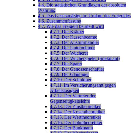
4.4. Die statistischen Grundlagen der absoluten
Währung
4.5. Das Gesetzmäßige im Umlauf des Freigeldes
4.6. Zusammenfassung
4.7. Wie das Freigeld beurteilt wird
4.7.1. Der Krämer
4.7.2. Der Kassenbeamte
4.7.3. Der Ausfuhrhändler
4.7.4. Der Unternehmer
4.7.5. Der Wucherer
4.7.6. Der Wucherspieler (Spekulant)
4.7.7. Der Sparer
4.7.8. Der Genossenschaftler
4.7.9. Der Gläubiger
4.7.10. Der Schuldner
4.7.11. Im Versicherungsamt gegen
Arbeitslosigkeit
4.7.12. Der Vertreter der
Gegenseitigkeitslehre
4.7.13. Der Zinstheoretiker
4.7.14. Der Krisentheoretiker
4.7.15. Der Werttheoretiker
4.7.16. Der Lohntheoretiker
4.7.17. Der Bankmann