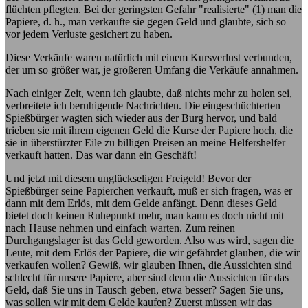
flüchten pflegten. Bei der geringsten Gefahr "realisierte" (1) man die
Papiere, d. h., man verkaufte sie gegen Geld und glaubte, sich so
vor jedem Verluste gesichert zu haben.
Diese Verkäufe waren natürlich mit einem Kursverlust verbunden,
der um so größer war, je größeren Umfang die Verkäufe annahmen.
Nach einiger Zeit, wenn ich glaubte, daß nichts mehr zu holen sei,
verbreitete ich beruhigende Nachrichten. Die eingeschüchterten
Spießbürger wagten sich wieder aus der Burg hervor, und bald
trieben sie mit ihrem eigenen Geld die Kurse der Papiere hoch, die
sie in überstürzter Eile zu billigen Preisen an meine Helfershelfer
verkauft hatten. Das war dann ein Geschäft!
Und jetzt mit diesem unglückseligen Freigeld! Bevor der
Spießbürger seine Papierchen verkauft, muß er sich fragen, was er
dann mit dem Erlös, mit dem Gelde anfängt. Denn dieses Geld
bietet doch keinen Ruhepunkt mehr, man kann es doch nicht mit
nach Hause nehmen und einfach warten. Zum reinen
Durchgangslager ist das Geld geworden. Also was wird, sagen die
Leute, mit dem Erlös der Papiere, die wir gefährdet glauben, die wir
verkaufen wollen? Gewiß, wir glauben Ihnen, die Aussichten sind
schlecht für unsere Papiere, aber sind denn die Aussichten für das
Geld, daß Sie uns in Tausch geben, etwa besser? Sagen Sie uns,
was sollen wir mit dem Gelde kaufen? Zuerst müssen wir das