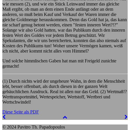
wie messen (2), und wie ein Stück Leinwand immer das gleiche
Maß ergibt, ob man an dem einen Ende anfängt oder an dem
anderen, so muß beim Kauf und Verkauf der Waren immer die
gleiche Goldmenge herauskommen. Denn das Gold hat ja, das kann
nie scharf genug betont werden, einen "festen inneren Wert?!?"
Solange wir also Gold hatten, war das Publikum durch den inneren
festen Wert des Goldes vor jedem Betrug geschützt. Wir
Spekulanten, die wir uns bereicherten, konnten das also niemals auf
Kosten des Publikums tun! Woher unsere Vermögen kamen, weiß
ich nicht, aber kommt nicht alles vom Himmel?
Und solche himmlischen Gaben hat man mit Freigeld zunichte
gemacht!
(1) Durch nichts wird der ungeheure Wahn, in dem die Menschheit
lebt, besser offenbart, als durch diesen in der ganzen Welt
gebäuchlichen Ausdruck. Real ist allen nur das Geld. (2) Wertmaß!?
Werttransportmittel, Wertespeicher, Wertstoff, Wertbrei und
Wertschwindel!
Diese Seite als PDF
© 2024 Pavitro Th. Papadopoulos