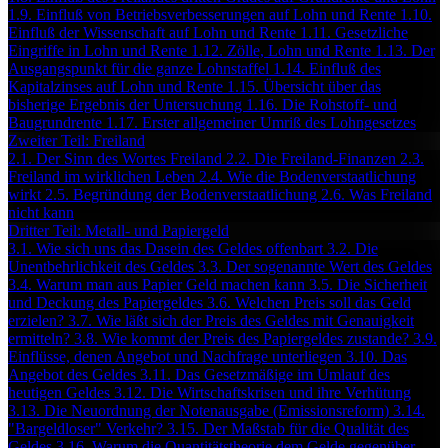
1.9. Einfluß von Betriebsverbesserungen auf Lohn und Rente
1.10.
Einfluß der Wissenschaft auf Lohn und Rente
1.11. Gesetzliche
Eingriffe in Lohn und Rente
1.12. Zölle, Lohn und Rente
1.13. Der
Ausgangspunkt für die ganze Lohnstaffel
1.14. Einfluß des
Kapitalzinses auf Lohn und Rente
1.15. Übersicht über das
bisherige Ergebnis der Untersuchung
1.16. Die Rohstoff- und
Baugrundrente
1.17. Erster allgemeiner Umriß des Lohngesetzes
Zweiter Teil: Freiland
2.1. Der Sinn des Wortes Freiland
2.2. Die Freiland-Finanzen
2.3.
Freiland im wirklichen Leben
2.4. Wie die Bodenverstaatlichung
wirkt
2.5. Begründung der Bodenverstaatlichung
2.6. Was Freiland
nicht kann
Dritter Teil: Metall- und Papiergeld
3.1. Wie sich uns das Dasein des Geldes offenbart
3.2. Die
Unentbehrlichkeit des Geldes
3.3. Der sogenannte Wert des Geldes
3.4. Warum man aus Papier Geld machen kann
3.5. Die Sicherheit
und Deckung des Papiergeldes
3.6. Welchen Preis soll das Geld
erzielen?
3.7. Wie läßt sich der Preis des Geldes mit Genauigkeit
ermitteln?
3.8. Wie kommt der Preis des Papiergeldes zustande?
3.9.
Einflüsse, denen Angebot und Nachfrage unterliegen
3.10. Das
Angebot des Geldes
3.11. Das Gesetzmäßige im Umlauf des
heutigen Geldes
3.12. Die Wirtschaftskrisen und ihre Verhütung
3.13. Die Neuordnung der Notenausgabe (Emissionsreform)
3.14.
"Bargeldloser" Verkehr?
3.15. Der Maßstab für die Qualität des
Geldes
3.16. Warum die Quantitätstheorie dem Gelde gegenüber