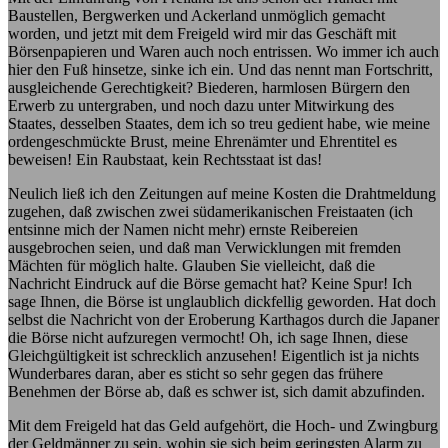
Baustellen, Bergwerken und Ackerland unmöglich gemacht
worden, und jetzt mit dem Freigeld wird mir das Geschäft mit
Börsenpapieren und Waren auch noch entrissen. Wo immer ich auch
hier den Fuß hinsetze, sinke ich ein. Und das nennt man Fortschritt,
ausgleichende Gerechtigkeit? Biederen, harmlosen Bürgern den
Erwerb zu untergraben, und noch dazu unter Mitwirkung des
Staates, desselben Staates, dem ich so treu gedient habe, wie meine
ordengeschmückte Brust, meine Ehrenämter und Ehrentitel es
beweisen! Ein Raubstaat, kein Rechtsstaat ist das!
Neulich ließ ich den Zeitungen auf meine Kosten die Drahtmeldung
zugehen, daß zwischen zwei südamerikanischen Freistaaten (ich
entsinne mich der Namen nicht mehr) ernste Reibereien
ausgebrochen seien, und daß man Verwicklungen mit fremden
Mächten für möglich halte. Glauben Sie vielleicht, daß die
Nachricht Eindruck auf die Börse gemacht hat? Keine Spur! Ich
sage Ihnen, die Börse ist unglaublich dickfellig geworden. Hat doch
selbst die Nachricht von der Eroberung Karthagos durch die Japaner
die Börse nicht aufzuregen vermocht! Oh, ich sage Ihnen, diese
Gleichgültigkeit ist schrecklich anzusehen! Eigentlich ist ja nichts
Wunderbares daran, aber es sticht so sehr gegen das frühere
Benehmen der Börse ab, daß es schwer ist, sich damit abzufinden.
Mit dem Freigeld hat das Geld aufgehört, die Hoch- und Zwingburg
der Geldmänner zu sein, wohin sie sich beim geringsten Alarm zu