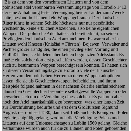
„Bis zu dem von den vornehmsten Litauern und von dem
polnischen adel vereinbarten Versammlungstage von Horodlo 1413,
der eine Anbahnung fester Vereinigung beider Länder zum Zweck
hatte, bestand in Litauen kein Wappengebrauch. Der litauische
Ritter führte in seinem Schilde höchstens nur nur persönliche,
wechselnde, keine erblichen Abzeichen, also keine eigentlichen
Wappen. Der polnische Adel hatte sich bereit erklärt, zu seinen
Privilegien den litauischen Adel anzunehmen. Es waren aber in
Litauen wohl Knesen (Kniažiai = Fürsten), Bojawen, Verwalter und
Pächter großer Landgüter, die einen privilegierten Vorrang und
Einfluß hatten; sie bildeten aber keinen begrenzten Adelsstand. Es
mußte ein solcher dort erst geschaffen werden, dessen Geschlechter
auch zu bestimmten Wappen berechtigt sein konnten. Es hatten sich
zu diesem Versammlungstage zu Horodlo viele der litauischen
Herren von den polnischen Herren zu deren Wappen adoptieren
lassen, die sie als Geschlechtswappen beibehielten, und ihrem
Beispiele folgend nahmen in der nächsten Zeit die einflußreicheren
litauischen Geschlechter besondere selbstgewählte Wappen an oder
bewarben sich um die Verleihung eines solchen. Es galt nun aber
noch den Adel matrikalmäßig zu begrenzen, was einer langen Zeit
zur Durchführung bedurfte und erst dem Großfürsten Sigmund
August, der dort seit 1530, dann seit 1548 auch als König von Polen
regierte, entgültig gelang, wodurch die Vereinigung Polens und
Litauens auf dem Unionsreichstage zu Lublin 1569 gelang. Gleiche
Verhältnisse wurden auch für die zu Litauen und Polen gehörenden