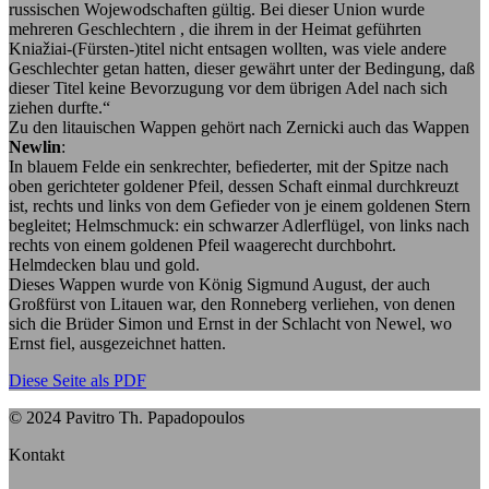
russischen Wojewodschaften gültig. Bei dieser Union wurde
mehreren Geschlechtern , die ihrem in der Heimat geführten
Kniažiai-(Fürsten-)titel nicht entsagen wollten, was viele andere
Geschlechter getan hatten, dieser gewährt unter der Bedingung, daß
dieser Titel keine Bevorzugung vor dem übrigen Adel nach sich
ziehen durfte.“
Zu den litauischen Wappen gehört nach Zernicki auch das Wappen
Newlin
:
In blauem Felde ein senkrechter, befiederter, mit der Spitze nach
oben gerichteter goldener Pfeil, dessen Schaft einmal durchkreuzt
ist, rechts und links von dem Gefieder von je einem goldenen Stern
begleitet; Helmschmuck: ein schwarzer Adlerflügel, von links nach
rechts von einem goldenen Pfeil waagerecht durchbohrt.
Helmdecken blau und gold.
Dieses Wappen wurde von König Sigmund August, der auch
Großfürst von Litauen war, den Ronneberg verliehen, von denen
sich die Brüder Simon und Ernst in der Schlacht von Newel, wo
Ernst fiel, ausgezeichnet hatten.
Diese Seite als PDF
© 2024 Pavitro Th. Papadopoulos
Kontakt