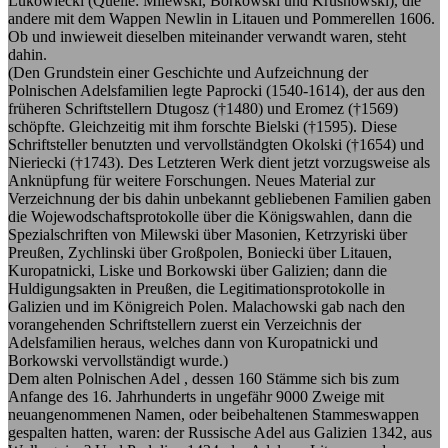
Lukowiecki (Quelle: Milewski, Borkowski und Krusnowski), die
andere mit dem Wappen Newlin in Litauen und Pommerellen 1606.
Ob und inwieweit dieselben miteinander verwandt waren, steht
dahin.
(Den Grundstein einer Geschichte und Aufzeichnung der
Polnischen Adelsfamilien legte Paprocki (1540-1614), der aus den
früheren Schriftstellern Dtugosz (†1480) und Eromez (†1569)
schöpfte. Gleichzeitig mit ihm forschte Bielski (†1595). Diese
Schriftsteller benutzten und vervollständgten Okolski (†1654) und
Nieriecki (†1743). Des Letzteren Werk dient jetzt vorzugsweise als
Anknüpfung für weitere Forschungen. Neues Material zur
Verzeichnung der bis dahin unbekannt gebliebenen Familien gaben
die Wojewodschaftsprotokolle über die Königswahlen, dann die
Spezialschriften von Milewski über Masonien, Ketrzyriski über
Preußen, Zychlinski über Großpolen, Boniecki über Litauen,
Kuropatnicki, Liske und Borkowski über Galizien; dann die
Huldigungsakten in Preußen, die Legitimationsprotokolle in
Galizien und im Königreich Polen. Malachowski gab nach den
vorangehenden Schriftstellern zuerst ein Verzeichnis der
Adelsfamilien heraus, welches dann von Kuropatnicki und
Borkowski vervollständigt wurde.)
Dem alten Polnischen Adel , dessen 160 Stämme sich bis zum
Anfange des 16. Jahrhunderts in ungefähr 9000 Zweige mit
neuangenommenen Namen, oder beibehaltenen Stammeswappen
gespalten hatten, waren: der Russische Adel aus Galizien 1342, aus