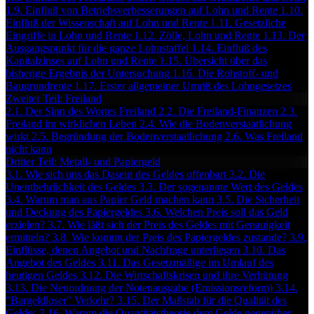
1.9. Einfluß von Betriebsverbesserungen auf Lohn und Rente
1.10.
Einfluß der Wissenschaft auf Lohn und Rente
1.11. Gesetzliche
Eingriffe in Lohn und Rente
1.12. Zölle, Lohn und Rente
1.13. Der
Ausgangspunkt für die ganze Lohnstaffel
1.14. Einfluß des
Kapitalzinses auf Lohn und Rente
1.15. Übersicht über das
bisherige Ergebnis der Untersuchung
1.16. Die Rohstoff- und
Baugrundrente
1.17. Erster allgemeiner Umriß des Lohngesetzes
Zweiter Teil: Freiland
2.1. Der Sinn des Wortes Freiland
2.2. Die Freiland-Finanzen
2.3.
Freiland im wirklichen Leben
2.4. Wie die Bodenverstaatlichung
wirkt
2.5. Begründung der Bodenverstaatlichung
2.6. Was Freiland
nicht kann
Dritter Teil: Metall- und Papiergeld
3.1. Wie sich uns das Dasein des Geldes offenbart
3.2. Die
Unentbehrlichkeit des Geldes
3.3. Der sogenannte Wert des Geldes
3.4. Warum man aus Papier Geld machen kann
3.5. Die Sicherheit
und Deckung des Papiergeldes
3.6. Welchen Preis soll das Geld
erzielen?
3.7. Wie läßt sich der Preis des Geldes mit Genauigkeit
ermitteln?
3.8. Wie kommt der Preis des Papiergeldes zustande?
3.9.
Einflüsse, denen Angebot und Nachfrage unterliegen
3.10. Das
Angebot des Geldes
3.11. Das Gesetzmäßige im Umlauf des
heutigen Geldes
3.12. Die Wirtschaftskrisen und ihre Verhütung
3.13. Die Neuordnung der Notenausgabe (Emissionsreform)
3.14.
"Bargeldloser" Verkehr?
3.15. Der Maßstab für die Qualität des
Geldes
3.16. Warum die Quantitätstheorie dem Gelde gegenüber