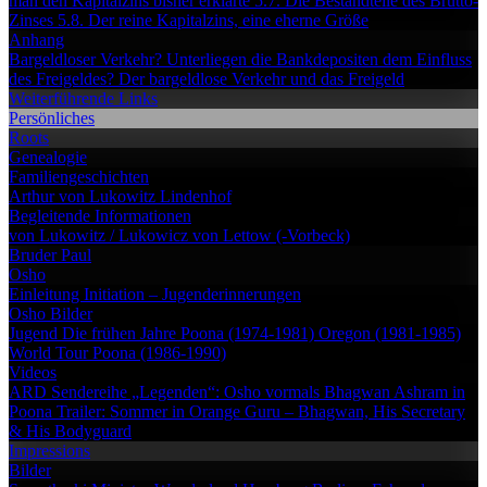
man den Kapitalzins bisher erklärte
5.7. Die Bestandteile des Brutto-
Zinses
5.8. Der reine Kapitalzins, eine eherne Größe
Anhang
Bargeldloser Verkehr?
Unterliegen die Bankdepositen dem Einfluss
des Freigeldes?
Der bargeldlose Verkehr und das Freigeld
Weiterführende Links
Persönliches
Roots
Genealogie
Familiengeschichten
Arthur von Lukowitz
Lindenhof
Begleitende Informationen
von Lukowitz / Lukowicz
von Lettow (-Vorbeck)
Bruder Paul
Osho
Einleitung
Initiation – Jugenderinnerungen
Osho Bilder
Jugend
Die frühen Jahre
Poona (1974-1981)
Oregon (1981-1985)
World Tour
Poona (1986-1990)
Videos
ARD Sendereihe „Legenden“: Osho vormals Bhagwan
Ashram in
Poona
Trailer: Sommer in Orange
Guru – Bhagwan, His Secretary
& His Bodyguard
Impressions
Bilder