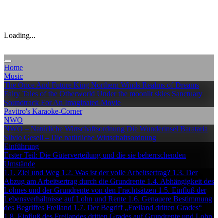
Loading...
Home
Music
The Once And Future King
Northern Winds
Realms of Dreams
Fairy Tales of the Otherworld
Under the moonlit skies
Sanctuary
Soundtrack For An Imaginated Movie
Pavitro's Karaoke-Corner
NWO
NWO – Natürliche Wirtschaftsordnung
Die Wunderinsel Barataria
Silvio Gesell – Die natürliche Wirtschaftsordnung
Einführung
Erster Teil: Die Güterverteilung und die sie beherrschenden
Umstände
1.1. Ziel und Weg
1.2. Was ist der volle Arbeitsertrag?
1.3. Der
Abzug am Arbeitsertrag durch die Grundrente
1.4. Abhängigkeit des
Lohnes und der Grundrente von den Frachtsätzen
1.5. Einfluß der
Lebensverhältnisse auf Lohn und Rente
1.6. Genauere Bestimmung
des Begriffes Freiland
1.7. Der Begriff „Freiland dritten Grades“
1.8. Einfluß des Freilandes dritten Grades auf Grundrente und Lohn