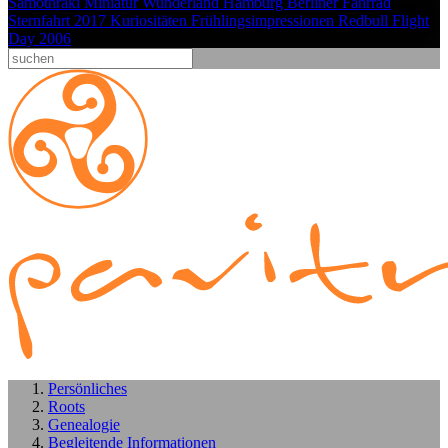
Samothraki
Miniatur Wunderland Hamburg
Berliner Fahrrad
Sternfahrt 2017
Kuriositäten
Frühlingsimpressionen
Redbull Flight
Day 2006
Persönliches
Roots
Genealogie
Begleitende Informationen