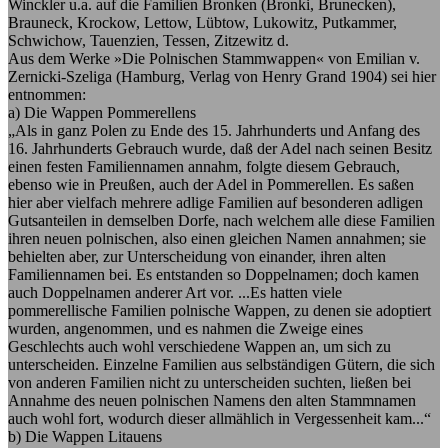
Winckler u.a. auf die Familien Bronken (Bronki, Brunecken),
Brauneck, Krockow, Lettow, Lübtow, Lukowitz, Putkammer,
Schwichow, Tauenzien, Tessen, Zitzewitz d.
Aus dem Werke »Die Polnischen Stammwappen« von Emilian v.
Zernicki-Szeliga (Hamburg, Verlag von Henry Grand 1904) sei hier
entnommen:
a) Die Wappen Pommerellens
„Als in ganz Polen zu Ende des 15. Jahrhunderts und Anfang des
16. Jahrhunderts Gebrauch wurde, daß der Adel nach seinen Besitz
einen festen Familiennamen annahm, folgte diesem Gebrauch,
ebenso wie in Preußen, auch der Adel in Pommerellen. Es saßen
hier aber vielfach mehrere adlige Familien auf besonderen adligen
Gutsanteilen in demselben Dorfe, nach welchem alle diese Familien
ihren neuen polnischen, also einen gleichen Namen annahmen; sie
behielten aber, zur Unterscheidung von einander, ihren alten
Familiennamen bei. Es entstanden so Doppelnamen; doch kamen
auch Doppelnamen anderer Art vor. ...Es hatten viele
pommerellische Familien polnische Wappen, zu denen sie adoptiert
wurden, angenommen, und es nahmen die Zweige eines
Geschlechts auch wohl verschiedene Wappen an, um sich zu
unterscheiden. Einzelne Familien aus selbständigen Gütern, die sich
von anderen Familien nicht zu unterscheiden suchten, ließen bei
Annahme des neuen polnischen Namens den alten Stammnamen
auch wohl fort, wodurch dieser allmählich in Vergessenheit kam...“
b) Die Wappen Litauens