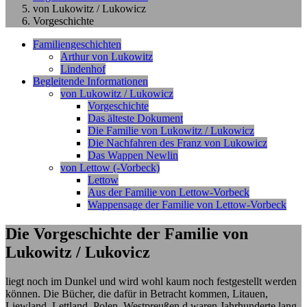
von Lukowitz / Lukowicz
Vorgeschichte
Familiengeschichten
Arthur von Lukowitz
Lindenhof
Begleitende Informationen
von Lukowitz / Lukowicz
Vorgeschichte
Das älteste Dokument
Die Familie von Lukowitz / Lukowicz
Die Nachfahren des Franz von Lukowicz
Das Wappen Newlin
von Lettow (-Vorbeck)
Lettow
Aus der Familie von Lettow-Vorbeck
Wappensage der Familie von Lettow-Vorbeck
Die Vorgeschichte der Familie von
Lukowitz / Lukovicz
liegt noch im Dunkel und wird wohl kaum noch festgestellt werden
können. Die Bücher, die dafür in Betracht kommen, Litauen,
Liewland, Lettland, Polen, Westpreußen d waren Jahrhunderte lang