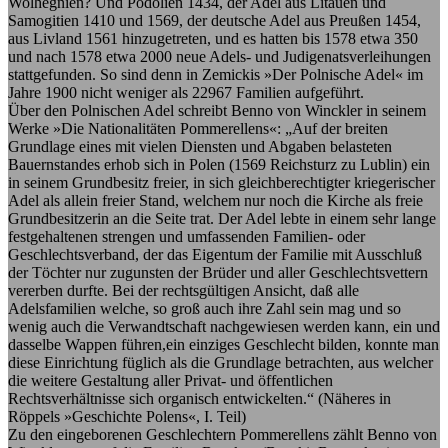
Wolhegnien? Und Podolien 1434, der Adel aus Litauen und
Samogitien 1410 und 1569, der deutsche Adel aus Preußen 1454,
aus Livland 1561 hinzugetreten, und es hatten bis 1578 etwa 350
und nach 1578 etwa 2000 neue Adels- und Judigenatsverleihungen
stattgefunden. So sind denn in Zemickis »Der Polnische Adel« im
Jahre 1900 nicht weniger als 22967 Familien aufgeführt.
Über den Polnischen Adel schreibt Benno von Winckler in seinem
Werke ­»Die Nationalitäten Pommerellens«: „Auf der breiten
Grundlage eines mit vielen Diensten und Abgaben belasteten
Bauernstandes erhob sich in Polen (1569 Reichsturz zu Lublin) ein
in seinem Grundbesitz freier, in sich gleichberechtigter kriegerischer
Adel als allein freier Stand, welchem nur noch die Kirche als freie
Grundbesitzerin an die Seite trat. Der Adel lebte in einem sehr lange
festgehaltenen strengen und umfassenden Familien- oder
Geschlechtsverband, der das Eigentum der Familie mit Ausschluß
der Töchter nur zugunsten der Brüder und aller Geschlechtsvettern
vererben durfte. Bei der rechtsgültigen Ansicht, daß alle
Adelsfamilien welche, so groß auch ihre Zahl sein mag und so
wenig auch die Verwandtschaft nachgewiesen werden kann, ein und
dasselbe Wappen führen,ein einziges Geschlecht bilden, konnte man
diese Einrichtung füglich als die Grundlage betrachten, aus welcher
die weitere Gestaltung aller Privat- und öffentlichen
Rechtsverhältnisse sich organisch entwickelten.“ (Näheres in
Röppels »Geschichte Polens«, I. Teil)
Zu den eingeborenen Geschlechtern Pommerellens zählt Benno von