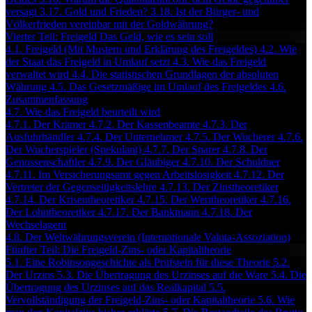
versagt
3.17. Gold und Frieden?
3.18. Ist der Bürger- und
Völkerfrieden vereinbar mit der Goldwährung?
Vierter Teil: Freigeld Das Geld, wie es sein soll
4.1. Freigeld (Mit Mustern und Erklärung des Freigeldes)
4.2. Wie
der Staat das Freigeld in Umlauf setzt
4.3. Wie das Freigeld
verwaltet wird
4.4. Die statistischen Grundlagen der absoluten
Währung
4.5. Das Gesetzmäßige im Umlauf des Freigeldes
4.6.
Zusammenfassung
4.7. Wie das Freigeld beurteilt wird
4.7.1. Der Krämer
4.7.2. Der Kassenbeamte
4.7.3. Der
Ausfuhrhändler
4.7.4. Der Unternehmer
4.7.5. Der Wucherer
4.7.6.
Der Wucherspieler (Spekulant)
4.7.7. Der Sparer
4.7.8. Der
Genossenschaftler
4.7.9. Der Gläubiger
4.7.10. Der Schuldner
4.7.11. Im Versicherungsamt gegen Arbeitslosigkeit
4.7.12. Der
Vertreter der Gegenseitigkeitslehre
4.7.13. Der Zinstheoretiker
4.7.14. Der Krisentheoretiker
4.7.15. Der Werttheoretiker
4.7.16.
Der Lohntheoretiker
4.7.17. Der Bankmann
4.7.18. Der
Wechselagent
4.8. Der Weltwährungsverein (Internationale Valuta-Assoziation)
Fünfter Teil: Die Freigeld-Zins- oder Kapitaltheorie
5.1. Eine Robinsongeschichte als Prüfstein für diese Theorie
5.2.
Der Urzins
5.3. Die Übertragung des Urzinses auf die Ware
5.4. Die
Übertragung des Urzinses auf das Realkapital
5.5.
Vervollständigung der Freigeld-Zins- oder Kapitaltheorie
5.6. Wie