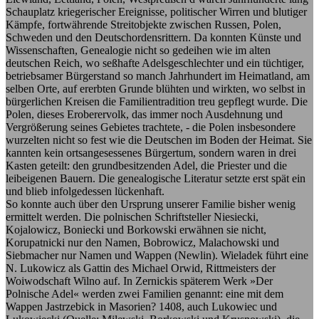
Schauplatz kriegerischer Ereignisse, politischer Wirren und blutiger
Kämpfe, fortwährende Streitobjekte zwischen Russen, Polen,
Schweden und den Deutschordensrittern. Da konnten Künste und
Wissenschaften, Genealogie nicht so gedeihen wie im alten
deutschen Reich, wo seßhafte Adelsgeschlechter und ein tüchtiger,
betriebsamer Bürgerstand so manch Jahrhundert im Heimatland, am
selben Orte, auf ererbten Grunde blühten und wirkten, wo selbst in
bürgerlichen Kreisen die Familientradition treu gepflegt wurde. Die
Polen, dieses Eroberervolk, das immer noch Ausdehnung und
Vergrößerung seines Gebietes trachtete, - die Polen insbesondere
wurzelten nicht so fest wie die Deutschen im Boden der Heimat. Sie
kannten kein ortsangesessenes Bürgertum, sondern waren in drei
Kasten geteilt: den grundbesitzenden Adel, die Priester und die
leibeigenen Bauern. Die genealogische Literatur setzte erst spät ein
und blieb infolgedessen lückenhaft.
So konnte auch über den Ursprung unserer Familie bisher wenig
ermittelt werden. Die polnischen Schriftsteller Niesiecki,
Kojalowicz, Boniecki und Borkowski erwähnen sie nicht,
Korupatnicki nur den Namen, Bobrowicz, Malachowski und
Siebmacher nur Namen und Wappen (Newlin). Wieladek führt eine
N. Lukowicz als Gattin des Michael Orwid, Rittmeisters der
Woiwodschaft Wilno auf. In Zernickis späterem Werk »Der
Polnische Adel« werden zwei Familien genannt: eine mit dem
Wappen Jastrzebick in Masorien? 1408, auch Lukowiec und