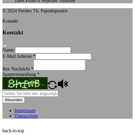
Tales From A Seperate Timeline
© 2024 Pavitro Th. Papadopoulos
Kontakt
Kontakt
Name
E-Mail Adresse
*
Ihre Nachricht
*
Spamvermeidung
*
Absenden
Impressum
Datenschutz
back-to-top