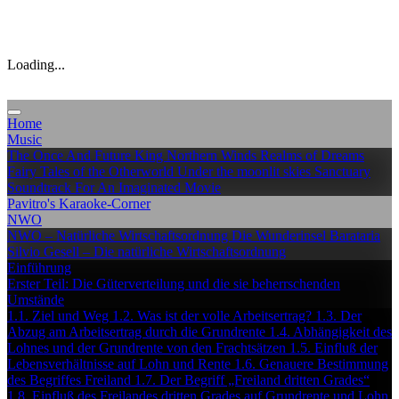
Loading...
Home
Music
The Once And Future King
Northern Winds
Realms of Dreams
Fairy Tales of the Otherworld
Under the moonlit skies
Sanctuary
Soundtrack For An Imaginated Movie
Pavitro's Karaoke-Corner
NWO
NWO – Natürliche Wirtschaftsordnung
Die Wunderinsel Barataria
Silvio Gesell – Die natürliche Wirtschaftsordnung
Einführung
Erster Teil: Die Güterverteilung und die sie beherrschenden
Umstände
1.1. Ziel und Weg
1.2. Was ist der volle Arbeitsertrag?
1.3. Der
Abzug am Arbeitsertrag durch die Grundrente
1.4. Abhängigkeit des
Lohnes und der Grundrente von den Frachtsätzen
1.5. Einfluß der
Lebensverhältnisse auf Lohn und Rente
1.6. Genauere Bestimmung
des Begriffes Freiland
1.7. Der Begriff „Freiland dritten Grades“
1.8. Einfluß des Freilandes dritten Grades auf Grundrente und Lohn