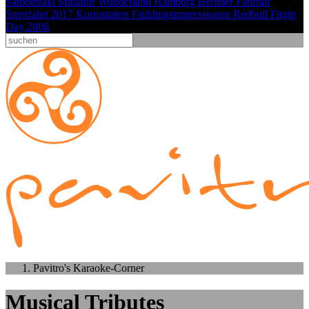
Samothraki
Miniatur Wunderland Hamburg
Berliner Fahrrad
Sternfahrt 2017
Kuriositäten
Frühlingsimpressionen
Redbull Flight
Day 2006
Pavitro's Karaoke-Corner
Musical Tributes