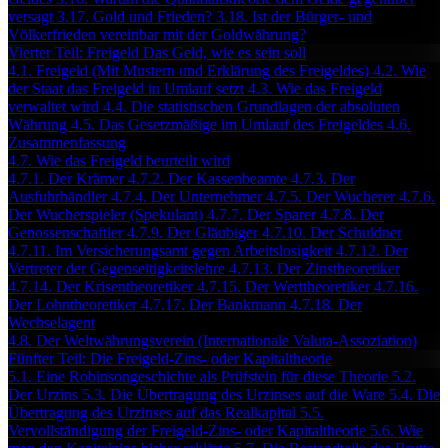
versagt
3.17. Gold und Frieden?
3.18. Ist der Bürger- und
Völkerfrieden vereinbar mit der Goldwährung?
Vierter Teil: Freigeld Das Geld, wie es sein soll
4.1. Freigeld (Mit Mustern und Erklärung des Freigeldes)
4.2. Wie
der Staat das Freigeld in Umlauf setzt
4.3. Wie das Freigeld
verwaltet wird
4.4. Die statistischen Grundlagen der absoluten
Währung
4.5. Das Gesetzmäßige im Umlauf des Freigeldes
4.6.
Zusammenfassung
4.7. Wie das Freigeld beurteilt wird
4.7.1. Der Krämer
4.7.2. Der Kassenbeamte
4.7.3. Der
Ausfuhrhändler
4.7.4. Der Unternehmer
4.7.5. Der Wucherer
4.7.6.
Der Wucherspieler (Spekulant)
4.7.7. Der Sparer
4.7.8. Der
Genossenschaftler
4.7.9. Der Gläubiger
4.7.10. Der Schuldner
4.7.11. Im Versicherungsamt gegen Arbeitslosigkeit
4.7.12. Der
Vertreter der Gegenseitigkeitslehre
4.7.13. Der Zinstheoretiker
4.7.14. Der Krisentheoretiker
4.7.15. Der Werttheoretiker
4.7.16.
Der Lohntheoretiker
4.7.17. Der Bankmann
4.7.18. Der
Wechselagent
4.8. Der Weltwährungsverein (Internationale Valuta-Assoziation)
Fünfter Teil: Die Freigeld-Zins- oder Kapitaltheorie
5.1. Eine Robinsongeschichte als Prüfstein für diese Theorie
5.2.
Der Urzins
5.3. Die Übertragung des Urzinses auf die Ware
5.4. Die
Übertragung des Urzinses auf das Realkapital
5.5.
Vervollständigung der Freigeld-Zins- oder Kapitaltheorie
5.6. Wie