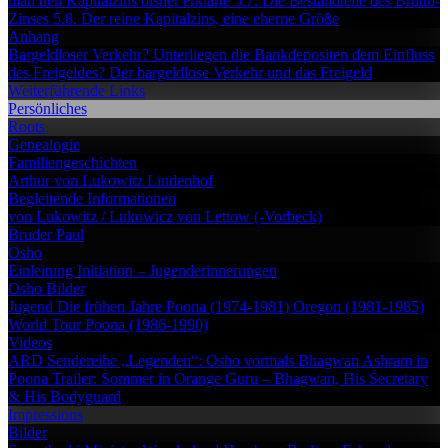
man den Kapitalzins bisher erklärte
5.7. Die Bestandteile des Brutto-
Zinses
5.8. Der reine Kapitalzins, eine eherne Größe
Anhang
Bargeldloser Verkehr?
Unterliegen die Bankdepositen dem Einfluss
des Freigeldes?
Der bargeldlose Verkehr und das Freigeld
Weiterführende Links
Persönliches
Roots
Genealogie
Familiengeschichten
Arthur von Lukowitz
Lindenhof
Begleitende Informationen
von Lukowitz / Lukowicz
von Lettow (-Vorbeck)
Bruder Paul
Osho
Einleitung
Initiation – Jugenderinnerungen
Osho Bilder
Jugend
Die frühen Jahre
Poona (1974-1981)
Oregon (1981-1985)
World Tour
Poona (1986-1990)
Videos
ARD Sendereihe „Legenden“: Osho vormals Bhagwan
Ashram in
Poona
Trailer: Sommer in Orange
Guru – Bhagwan, His Secretary
& His Bodyguard
Impressions
Bilder