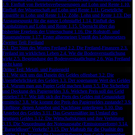
1.9. Einfluß von Betriebsverbesserungen auf Lohn und Rente
1.10.
Einfluß der Wissenschaft auf Lohn und Rente
1.11. Gesetzliche
Eingriffe in Lohn und Rente
1.12. Zölle, Lohn und Rente
1.13. Der
Ausgangspunkt für die ganze Lohnstaffel
1.14. Einfluß des
Kapitalzinses auf Lohn und Rente
1.15. Übersicht über das
bisherige Ergebnis der Untersuchung
1.16. Die Rohstoff- und
Baugrundrente
1.17. Erster allgemeiner Umriß des Lohngesetzes
Zweiter Teil: Freiland
2.1. Der Sinn des Wortes Freiland
2.2. Die Freiland-Finanzen
2.3.
Freiland im wirklichen Leben
2.4. Wie die Bodenverstaatlichung
wirkt
2.5. Begründung der Bodenverstaatlichung
2.6. Was Freiland
nicht kann
Dritter Teil: Metall- und Papiergeld
3.1. Wie sich uns das Dasein des Geldes offenbart
3.2. Die
Unentbehrlichkeit des Geldes
3.3. Der sogenannte Wert des Geldes
3.4. Warum man aus Papier Geld machen kann
3.5. Die Sicherheit
und Deckung des Papiergeldes
3.6. Welchen Preis soll das Geld
erzielen?
3.7. Wie läßt sich der Preis des Geldes mit Genauigkeit
ermitteln?
3.8. Wie kommt der Preis des Papiergeldes zustande?
3.9.
Einflüsse, denen Angebot und Nachfrage unterliegen
3.10. Das
Angebot des Geldes
3.11. Das Gesetzmäßige im Umlauf des
heutigen Geldes
3.12. Die Wirtschaftskrisen und ihre Verhütung
3.13. Die Neuordnung der Notenausgabe (Emissionsreform)
3.14.
"Bargeldloser" Verkehr?
3.15. Der Maßstab für die Qualität des
Geldes
3.16. Warum die Quantitätstheorie dem Gelde gegenüber