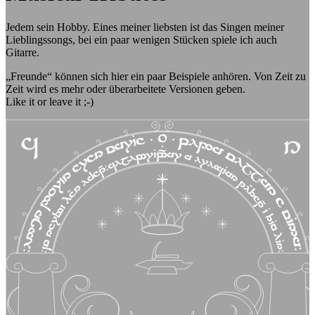
Jedem sein Hobby. Eines meiner liebsten ist das Singen meiner
Lieblingssongs, bei ein paar wenigen Stücken spiele ich auch
Gitarre.
„Freunde“ können sich hier ein paar Beispiele anhören. Von Zeit zu
Zeit wird es mehr oder überarbeitete Versionen geben.
Like it or leave it ;-)