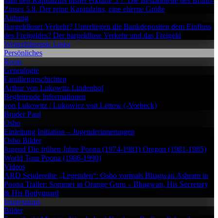
man den Kapitalzins bisher erklärte
5.7. Die Bestandteile des Brutto-
Zinses
5.8. Der reine Kapitalzins, eine eherne Größe
Anhang
Bargeldloser Verkehr?
Unterliegen die Bankdepositen dem Einfluss
des Freigeldes?
Der bargeldlose Verkehr und das Freigeld
Weiterführende Links
Persönliches
Roots
Genealogie
Familiengeschichten
Arthur von Lukowitz
Lindenhof
Begleitende Informationen
von Lukowitz / Lukowicz
von Lettow (-Vorbeck)
Bruder Paul
Osho
Einleitung
Initiation – Jugenderinnerungen
Osho Bilder
Jugend
Die frühen Jahre
Poona (1974-1981)
Oregon (1981-1985)
World Tour
Poona (1986-1990)
Videos
ARD Sendereihe „Legenden“: Osho vormals Bhagwan
Ashram in
Poona
Trailer: Sommer in Orange
Guru – Bhagwan, His Secretary
& His Bodyguard
Impressions
Bilder