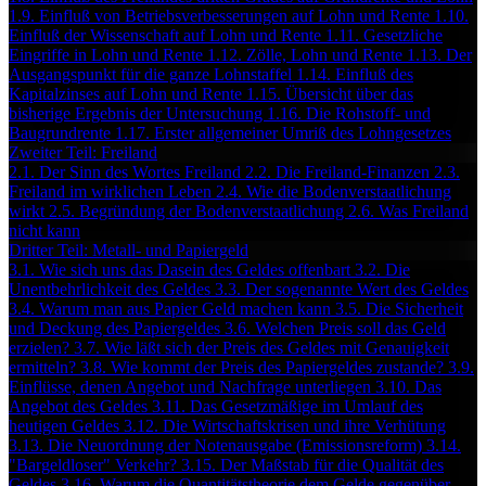
1.9. Einfluß von Betriebsverbesserungen auf Lohn und Rente
1.10.
Einfluß der Wissenschaft auf Lohn und Rente
1.11. Gesetzliche
Eingriffe in Lohn und Rente
1.12. Zölle, Lohn und Rente
1.13. Der
Ausgangspunkt für die ganze Lohnstaffel
1.14. Einfluß des
Kapitalzinses auf Lohn und Rente
1.15. Übersicht über das
bisherige Ergebnis der Untersuchung
1.16. Die Rohstoff- und
Baugrundrente
1.17. Erster allgemeiner Umriß des Lohngesetzes
Zweiter Teil: Freiland
2.1. Der Sinn des Wortes Freiland
2.2. Die Freiland-Finanzen
2.3.
Freiland im wirklichen Leben
2.4. Wie die Bodenverstaatlichung
wirkt
2.5. Begründung der Bodenverstaatlichung
2.6. Was Freiland
nicht kann
Dritter Teil: Metall- und Papiergeld
3.1. Wie sich uns das Dasein des Geldes offenbart
3.2. Die
Unentbehrlichkeit des Geldes
3.3. Der sogenannte Wert des Geldes
3.4. Warum man aus Papier Geld machen kann
3.5. Die Sicherheit
und Deckung des Papiergeldes
3.6. Welchen Preis soll das Geld
erzielen?
3.7. Wie läßt sich der Preis des Geldes mit Genauigkeit
ermitteln?
3.8. Wie kommt der Preis des Papiergeldes zustande?
3.9.
Einflüsse, denen Angebot und Nachfrage unterliegen
3.10. Das
Angebot des Geldes
3.11. Das Gesetzmäßige im Umlauf des
heutigen Geldes
3.12. Die Wirtschaftskrisen und ihre Verhütung
3.13. Die Neuordnung der Notenausgabe (Emissionsreform)
3.14.
"Bargeldloser" Verkehr?
3.15. Der Maßstab für die Qualität des
Geldes
3.16. Warum die Quantitätstheorie dem Gelde gegenüber