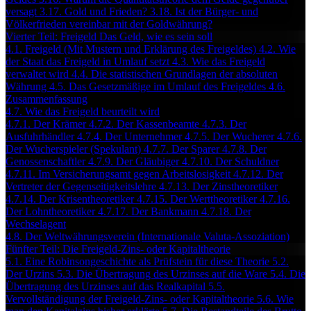
versagt
3.17. Gold und Frieden?
3.18. Ist der Bürger- und
Völkerfrieden vereinbar mit der Goldwährung?
Vierter Teil: Freigeld Das Geld, wie es sein soll
4.1. Freigeld (Mit Mustern und Erklärung des Freigeldes)
4.2. Wie
der Staat das Freigeld in Umlauf setzt
4.3. Wie das Freigeld
verwaltet wird
4.4. Die statistischen Grundlagen der absoluten
Währung
4.5. Das Gesetzmäßige im Umlauf des Freigeldes
4.6.
Zusammenfassung
4.7. Wie das Freigeld beurteilt wird
4.7.1. Der Krämer
4.7.2. Der Kassenbeamte
4.7.3. Der
Ausfuhrhändler
4.7.4. Der Unternehmer
4.7.5. Der Wucherer
4.7.6.
Der Wucherspieler (Spekulant)
4.7.7. Der Sparer
4.7.8. Der
Genossenschaftler
4.7.9. Der Gläubiger
4.7.10. Der Schuldner
4.7.11. Im Versicherungsamt gegen Arbeitslosigkeit
4.7.12. Der
Vertreter der Gegenseitigkeitslehre
4.7.13. Der Zinstheoretiker
4.7.14. Der Krisentheoretiker
4.7.15. Der Werttheoretiker
4.7.16.
Der Lohntheoretiker
4.7.17. Der Bankmann
4.7.18. Der
Wechselagent
4.8. Der Weltwährungsverein (Internationale Valuta-Assoziation)
Fünfter Teil: Die Freigeld-Zins- oder Kapitaltheorie
5.1. Eine Robinsongeschichte als Prüfstein für diese Theorie
5.2.
Der Urzins
5.3. Die Übertragung des Urzinses auf die Ware
5.4. Die
Übertragung des Urzinses auf das Realkapital
5.5.
Vervollständigung der Freigeld-Zins- oder Kapitaltheorie
5.6. Wie