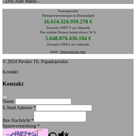
- Don Juan Matus -
Vermögensuhr
Nettoprivatvermögen in Deutschland
16.614.324.955.675 €
Zuwachs 14907 € pro Sekunde
Das reichste Prozent besitzt davon 34 %
5.648.870.441.759 €
Zuwachs 5068 € pro Sekunde
Quelle:
Vermögensteuer jetzt!
© 2024 Pavitro Th. Papadopoulos
Kontakt
Kontakt
Name
E-Mail Adresse
*
Ihre Nachricht
*
Spamvermeidung
*