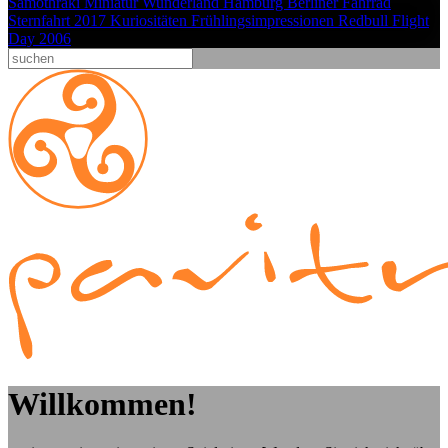
Samothraki
Miniatur Wunderland Hamburg
Berliner Fahrrad
Sternfahrt 2017
Kuriositäten
Frühlingsimpressionen
Redbull Flight
Day 2006
Willkommen!