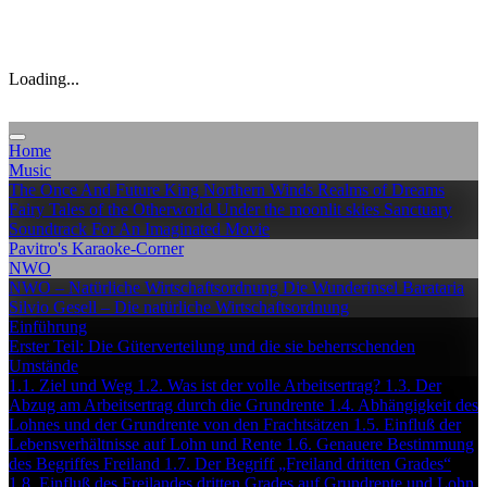
Loading...
Home
Music
The Once And Future King
Northern Winds
Realms of Dreams
Fairy Tales of the Otherworld
Under the moonlit skies
Sanctuary
Soundtrack For An Imaginated Movie
Pavitro's Karaoke-Corner
NWO
NWO – Natürliche Wirtschaftsordnung
Die Wunderinsel Barataria
Silvio Gesell – Die natürliche Wirtschaftsordnung
Einführung
Erster Teil: Die Güterverteilung und die sie beherrschenden
Umstände
1.1. Ziel und Weg
1.2. Was ist der volle Arbeitsertrag?
1.3. Der
Abzug am Arbeitsertrag durch die Grundrente
1.4. Abhängigkeit des
Lohnes und der Grundrente von den Frachtsätzen
1.5. Einfluß der
Lebensverhältnisse auf Lohn und Rente
1.6. Genauere Bestimmung
des Begriffes Freiland
1.7. Der Begriff „Freiland dritten Grades“
1.8. Einfluß des Freilandes dritten Grades auf Grundrente und Lohn