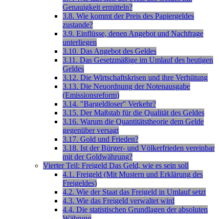
Genauigkeit ermitteln?
3.8. Wie kommt der Preis des Papiergeldes
zustande?
3.9. Einflüsse, denen Angebot und Nachfrage
unterliegen
3.10. Das Angebot des Geldes
3.11. Das Gesetzmäßige im Umlauf des heutigen
Geldes
3.12. Die Wirtschaftskrisen und ihre Verhütung
3.13. Die Neuordnung der Notenausgabe
(Emissionsreform)
3.14. "Bargeldloser" Verkehr?
3.15. Der Maßstab für die Qualität des Geldes
3.16. Warum die Quantitätstheorie dem Gelde
gegenüber versagt
3.17. Gold und Frieden?
3.18. Ist der Bürger- und Völkerfrieden vereinbar
mit der Goldwährung?
Vierter Teil: Freigeld Das Geld, wie es sein soll
4.1. Freigeld (Mit Mustern und Erklärung des
Freigeldes)
4.2. Wie der Staat das Freigeld in Umlauf setzt
4.3. Wie das Freigeld verwaltet wird
4.4. Die statistischen Grundlagen der absoluten
Währung