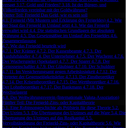
versagt
3.17. Gold und Frieden?
3.18. Ist der Bürger- und
Völkerfrieden vereinbar mit der Goldwährung?
Vierter Teil: Freigeld Das Geld, wie es sein soll
4.1. Freigeld (Mit Mustern und Erklärung des Freigeldes)
4.2. Wie
der Staat das Freigeld in Umlauf setzt
4.3. Wie das Freigeld
verwaltet wird
4.4. Die statistischen Grundlagen der absoluten
Währung
4.5. Das Gesetzmäßige im Umlauf des Freigeldes
4.6.
Zusammenfassung
4.7. Wie das Freigeld beurteilt wird
4.7.1. Der Krämer
4.7.2. Der Kassenbeamte
4.7.3. Der
Ausfuhrhändler
4.7.4. Der Unternehmer
4.7.5. Der Wucherer
4.7.6.
Der Wucherspieler (Spekulant)
4.7.7. Der Sparer
4.7.8. Der
Genossenschaftler
4.7.9. Der Gläubiger
4.7.10. Der Schuldner
4.7.11. Im Versicherungsamt gegen Arbeitslosigkeit
4.7.12. Der
Vertreter der Gegenseitigkeitslehre
4.7.13. Der Zinstheoretiker
4.7.14. Der Krisentheoretiker
4.7.15. Der Werttheoretiker
4.7.16.
Der Lohntheoretiker
4.7.17. Der Bankmann
4.7.18. Der
Wechselagent
4.8. Der Weltwährungsverein (Internationale Valuta-Assoziation)
Fünfter Teil: Die Freigeld-Zins- oder Kapitaltheorie
5.1. Eine Robinsongeschichte als Prüfstein für diese Theorie
5.2.
Der Urzins
5.3. Die Übertragung des Urzinses auf die Ware
5.4. Die
Übertragung des Urzinses auf das Realkapital
5.5.
Vervollständigung der Freigeld-Zins- oder Kapitaltheorie
5.6. Wie