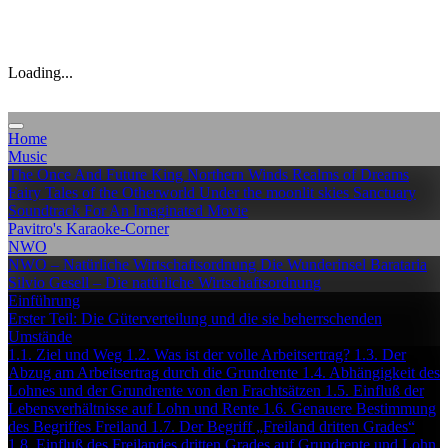
Loading...
Home
Music
The Once And Future King
Northern Winds
Realms of Dreams
Fairy Tales of the Otherworld
Under the moonlit skies
Sanctuary
Soundtrack For An Imaginated Movie
Pavitro's Karaoke-Corner
NWO
NWO – Natürliche Wirtschaftsordnung
Die Wunderinsel Barataria
Silvio Gesell – Die natürliche Wirtschaftsordnung
Einführung
Erster Teil: Die Güterverteilung und die sie beherrschenden
Umstände
1.1. Ziel und Weg
1.2. Was ist der volle Arbeitsertrag?
1.3. Der
Abzug am Arbeitsertrag durch die Grundrente
1.4. Abhängigkeit des
Lohnes und der Grundrente von den Frachtsätzen
1.5. Einfluß der
Lebensverhältnisse auf Lohn und Rente
1.6. Genauere Bestimmung
des Begriffes Freiland
1.7. Der Begriff „Freiland dritten Grades“
1.8. Einfluß des Freilandes dritten Grades auf Grundrente und Lohn