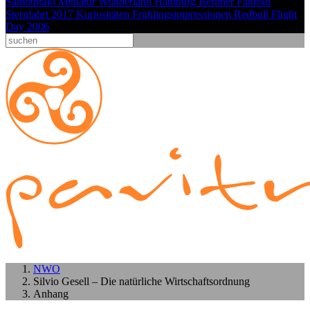
Samothraki
Miniatur Wunderland Hamburg
Berliner Fahrrad
Sternfahrt 2017
Kuriositäten
Frühlingsimpressionen
Redbull Flight
Day 2006
NWO
Silvio Gesell – Die natürliche Wirtschaftsordnung
Anhang