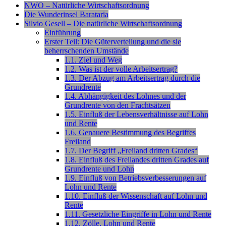
NWO – Natürliche Wirtschaftsordnung
Die Wunderinsel Barataria
Silvio Gesell – Die natürliche Wirtschaftsordnung
Einführung
Erster Teil: Die Güterverteilung und die sie
beherrschenden Umstände
1.1. Ziel und Weg
1.2. Was ist der volle Arbeitsertrag?
1.3. Der Abzug am Arbeitsertrag durch die
Grundrente
1.4. Abhängigkeit des Lohnes und der
Grundrente von den Frachtsätzen
1.5. Einfluß der Lebensverhältnisse auf Lohn
und Rente
1.6. Genauere Bestimmung des Begriffes
Freiland
1.7. Der Begriff „Freiland dritten Grades“
1.8. Einfluß des Freilandes dritten Grades auf
Grundrente und Lohn
1.9. Einfluß von Betriebsverbesserungen auf
Lohn und Rente
1.10. Einfluß der Wissenschaft auf Lohn und
Rente
1.11. Gesetzliche Eingriffe in Lohn und Rente
1.12. Zölle, Lohn und Rente