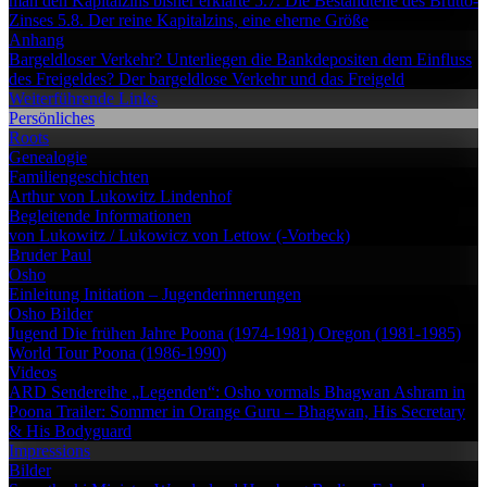
man den Kapitalzins bisher erklärte
5.7. Die Bestandteile des Brutto-
Zinses
5.8. Der reine Kapitalzins, eine eherne Größe
Anhang
Bargeldloser Verkehr?
Unterliegen die Bankdepositen dem Einfluss
des Freigeldes?
Der bargeldlose Verkehr und das Freigeld
Weiterführende Links
Persönliches
Roots
Genealogie
Familiengeschichten
Arthur von Lukowitz
Lindenhof
Begleitende Informationen
von Lukowitz / Lukowicz
von Lettow (-Vorbeck)
Bruder Paul
Osho
Einleitung
Initiation – Jugenderinnerungen
Osho Bilder
Jugend
Die frühen Jahre
Poona (1974-1981)
Oregon (1981-1985)
World Tour
Poona (1986-1990)
Videos
ARD Sendereihe „Legenden“: Osho vormals Bhagwan
Ashram in
Poona
Trailer: Sommer in Orange
Guru – Bhagwan, His Secretary
& His Bodyguard
Impressions
Bilder