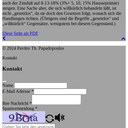
auch der Zinsfuß auf 8-13-18% (3%+ 5, 10, 15% Hausseprämie)
steigen. Eine Sache aber, die sich willkürlich behandeln läßt, ist
nicht „gesetzlos“, da sie doch den Gesetzen folgt, wonach sich die
Handlungen richten. (Übrigens sind die Begriffe „gesetzlos“ und
„willkürlich“ Gegensätze, wenigstens bei diesem Gegenstand.)
Diese Seite als PDF
© 2024 Pavitro Th. Papadopoulos
Kontakt
Kontakt
Name
E-Mail Adresse
*
Ihre Nachricht
*
Spamvermeidung
*