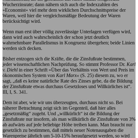
Wucherzinsrate; dann nähern sich auch die Indexzahlen des
»Economist« viel mehr dem wirklichen Durchschnittspreise der
Waren, weil hier die vergleichsmäßige Bedeutung der Waren
berücksichtigt wird.
Wenn man erst über völlig zuverlässige Unterlagen verfügen wird,
dann wird auch wahrscheinlich der schon jetzt deutlich
wahrnehmbare Parallelismus in Kongruenz übergehen; beide Linien
werden sich decken.
Bisher entzogen sich die Kräfte, die die Zinsfußrate bestimmen,
jeder wissenschaftlichen Nachprüfung. So stimmt Professor Dr.
Karl
v. Diehl
in einer Schrift »Über das Verhältnis von Wert und Preis im
ökonomischen System von
Karl Marx«
(S. 25) diesem zu, wo er
sagt, „daß es keine natürliche Rate des Zinses gebe, da die Bildung
der Zinsfußrate etwas durchaus Gesetzloses und Willkürliches ist“.
III, I, S. 341.
Dem ist aber, wie wir uns überzeugten, durchaus nicht so. Bei
näherer Betrachtung zeigt sich im Gegenteil, daß hier alles
„gesetzmäßig“ zugeht. Und „willkürlich“ ist die Bildung der
Zinsfußrate nur insofern, als man willkürlich die Zinsfußrate von 3%
ab aufwärts auf jede beliebige Höhe treiben kann. Man braucht nur
gesetzlich zu bestimmen, daß mittels neuer Notenausgaben die
Warenpreise jährlich um 5-10-15% heraufgesetzt werden, so wird