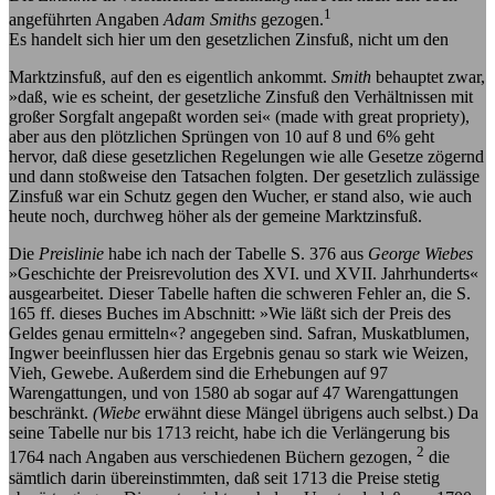
1
angeführten Angaben
Adam Smiths
gezogen.
Es handelt sich hier um den gesetzlichen Zinsfuß, nicht um den
Marktzinsfuß, auf den es eigentlich ankommt.
Smith
behauptet zwar,
»daß, wie es scheint, der gesetzliche Zinsfuß den Verhältnissen mit
großer Sorgfalt angepaßt worden sei« (made with great propriety),
aber aus den plötzlichen Sprüngen von 10 auf 8 und 6% geht
hervor, daß diese gesetzlichen Regelungen wie alle Gesetze zögernd
und dann stoßweise den Tatsachen folgten. Der gesetzlich zulässige
Zinsfuß war ein Schutz gegen den Wucher, er stand also, wie auch
heute noch, durchweg höher als der gemeine Marktzinsfuß.
Die
Preislinie
habe ich nach der Tabelle S. 376 aus
George Wiebes
»Geschichte der Preisrevolution des XVI. und XVII. Jahrhunderts«
ausgearbeitet. Dieser Tabelle haften die schweren Fehler an, die S.
165 ff. dieses Buches im Abschnitt: »Wie läßt sich der Preis des
Geldes genau ermitteln«? angegeben sind. Safran, Muskatblumen,
Ingwer beeinflussen hier das Ergebnis genau so stark wie Weizen,
Vieh, Gewebe. Außerdem sind die Erhebungen auf 97
Warengattungen, und von 1580 ab sogar auf 47 Warengattungen
beschränkt.
(Wiebe
erwähnt diese Mängel übrigens auch selbst.) Da
seine Tabelle nur bis 1713 reicht, habe ich die Verlängerung bis
2
1764 nach Angaben aus verschiedenen Büchern gezogen,
die
sämtlich darin übereinstimmten, daß seit 1713 die Preise stetig