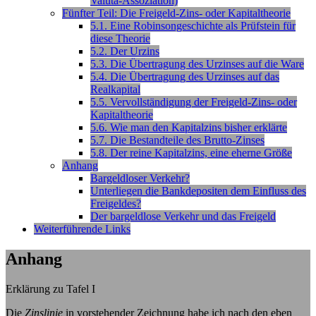
Valuta-Assoziation)
Fünfter Teil: Die Freigeld-Zins- oder Kapitaltheorie
5.1. Eine Robinsongeschichte als Prüfstein für
diese Theorie
5.2. Der Urzins
5.3. Die Übertragung des Urzinses auf die Ware
5.4. Die Übertragung des Urzinses auf das
Realkapital
5.5. Vervollständigung der Freigeld-Zins- oder
Kapitaltheorie
5.6. Wie man den Kapitalzins bisher erklärte
5.7. Die Bestandteile des Brutto-Zinses
5.8. Der reine Kapitalzins, eine eherne Größe
Anhang
Bargeldloser Verkehr?
Unterliegen die Bankdepositen dem Einfluss des
Freigeldes?
Der bargeldlose Verkehr und das Freigeld
Weiterführende Links
Anhang
Erklärung zu Tafel I
Die
Zinslinie
in vorstehender Zeichnung habe ich nach den eben