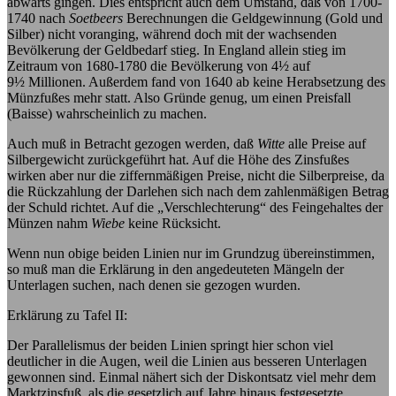
abwärts gingen. Dies entspricht auch dem Umstand, daß von 1700-
1740 nach
Soetbeers
Berechnungen die Geldgewinnung (Gold und
Silber) nicht voranging, während doch mit der wachsenden
Bevölkerung der Geldbedarf stieg. In England allein stieg im
Zeitraum von 1680-1780 die Bevölkerung von 4½ auf
9½ Millionen. Außerdem fand von 1640 ab keine Herabsetzung des
Münzfußes mehr statt. Also Gründe genug, um einen Preisfall
(Baisse) wahrscheinlich zu machen.
Auch muß in Betracht gezogen werden, daß
Witte
alle Preise auf
Silbergewicht zurückgeführt hat. Auf die Höhe des Zinsfußes
wirken aber nur die ziffernmäßigen Preise, nicht die Silberpreise, da
die Rückzahlung der Darlehen sich nach dem zahlenmäßigen Betrag
der Schuld richtet. Auf die „Verschlechterung“ des Feingehaltes der
Münzen nahm
Wiebe
keine Rücksicht.
Wenn nun obige beiden Linien nur im Grundzug übereinstimmen,
so muß man die Erklärung in den angedeuteten Mängeln der
Unterlagen suchen, nach denen sie gezogen wurden.
Erklärung zu Tafel II:
Der Parallelismus der beiden Linien springt hier schon viel
deutlicher in die Augen, weil die Linien aus besseren Unterlagen
gewonnen sind. Einmal nähert sich der Diskontsatz viel mehr dem
Marktzinsfuß, als die gesetzlich auf Jahre hinaus festgesetzte