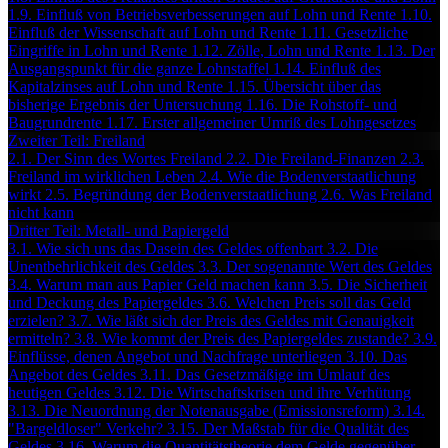
1.9. Einfluß von Betriebsverbesserungen auf Lohn und Rente
1.10.
Einfluß der Wissenschaft auf Lohn und Rente
1.11. Gesetzliche
Eingriffe in Lohn und Rente
1.12. Zölle, Lohn und Rente
1.13. Der
Ausgangspunkt für die ganze Lohnstaffel
1.14. Einfluß des
Kapitalzinses auf Lohn und Rente
1.15. Übersicht über das
bisherige Ergebnis der Untersuchung
1.16. Die Rohstoff- und
Baugrundrente
1.17. Erster allgemeiner Umriß des Lohngesetzes
Zweiter Teil: Freiland
2.1. Der Sinn des Wortes Freiland
2.2. Die Freiland-Finanzen
2.3.
Freiland im wirklichen Leben
2.4. Wie die Bodenverstaatlichung
wirkt
2.5. Begründung der Bodenverstaatlichung
2.6. Was Freiland
nicht kann
Dritter Teil: Metall- und Papiergeld
3.1. Wie sich uns das Dasein des Geldes offenbart
3.2. Die
Unentbehrlichkeit des Geldes
3.3. Der sogenannte Wert des Geldes
3.4. Warum man aus Papier Geld machen kann
3.5. Die Sicherheit
und Deckung des Papiergeldes
3.6. Welchen Preis soll das Geld
erzielen?
3.7. Wie läßt sich der Preis des Geldes mit Genauigkeit
ermitteln?
3.8. Wie kommt der Preis des Papiergeldes zustande?
3.9.
Einflüsse, denen Angebot und Nachfrage unterliegen
3.10. Das
Angebot des Geldes
3.11. Das Gesetzmäßige im Umlauf des
heutigen Geldes
3.12. Die Wirtschaftskrisen und ihre Verhütung
3.13. Die Neuordnung der Notenausgabe (Emissionsreform)
3.14.
"Bargeldloser" Verkehr?
3.15. Der Maßstab für die Qualität des
Geldes
3.16. Warum die Quantitätstheorie dem Gelde gegenüber