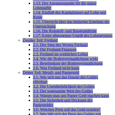
1.13. Der Ausgangspunkt für die ganze
Lohnstaffel
1.14. Einfluß des Kapitalzinses auf Lohn und
Rente
1.15. Übersicht über das bisherige Ergebnis der
Untersuchung
1.16. Die Rohstoff- und Baugrundrente
1.17. Erster allgemeiner Umriß des Lohngesetzes
Zweiter Teil: Freiland
2.1. Der Sinn des Wortes Freiland
2.2. Die Freiland-Finanzen
2.3. Freiland im wirklichen Leben
2.4. Wie die Bodenverstaatlichung wirkt
2.5. Begründung der Bodenverstaatlichung
2.6. Was Freiland nicht kann
Dritter Teil: Metall- und Papiergeld
3.1. Wie sich uns das Dasein des Geldes
offenbart
3.2. Die Unentbehrlichkeit des Geldes
3.3. Der sogenannte Wert des Geldes
3.4. Warum man aus Papier Geld machen kann
3.5. Die Sicherheit und Deckung des
Papiergeldes
3.6. Welchen Preis soll das Geld erzielen?
3.7. Wie läßt sich der Preis des Geldes mit