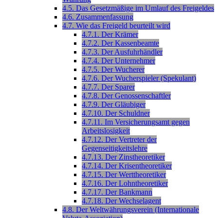
4.5. Das Gesetzmäßige im Umlauf des Freigeldes
4.6. Zusammenfassung
4.7. Wie das Freigeld beurteilt wird
4.7.1. Der Krämer
4.7.2. Der Kassenbeamte
4.7.3. Der Ausfuhrhändler
4.7.4. Der Unternehmer
4.7.5. Der Wucherer
4.7.6. Der Wucherspieler (Spekulant)
4.7.7. Der Sparer
4.7.8. Der Genossenschaftler
4.7.9. Der Gläubiger
4.7.10. Der Schuldner
4.7.11. Im Versicherungsamt gegen
Arbeitslosigkeit
4.7.12. Der Vertreter der
Gegenseitigkeitslehre
4.7.13. Der Zinstheoretiker
4.7.14. Der Krisentheoretiker
4.7.15. Der Werttheoretiker
4.7.16. Der Lohntheoretiker
4.7.17. Der Bankmann
4.7.18. Der Wechselagent
4.8. Der Weltwährungsverein (Internationale