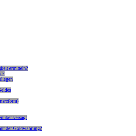
keit ermitteln?
de?
rliegen
Geldes
nsreform)
enüber versagt
r mit der Goldwährung?