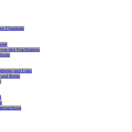
nden Umstände
ente
 von den Frachtsätzen
 Rente
undrente und Lohn
n und Rente
e
l
te
Untersuchung