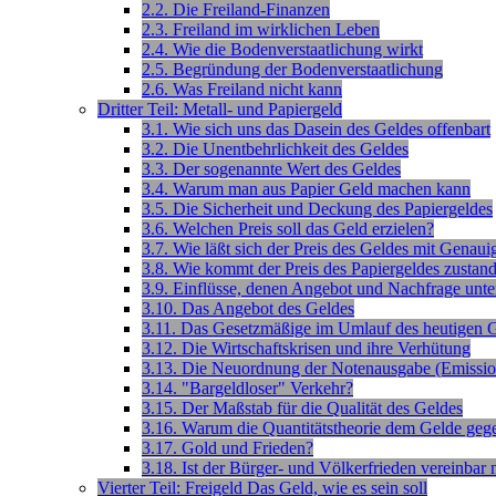
2.2. Die Freiland-Finanzen
2.3. Freiland im wirklichen Leben
2.4. Wie die Bodenverstaatlichung wirkt
2.5. Begründung der Bodenverstaatlichung
2.6. Was Freiland nicht kann
Dritter Teil: Metall- und Papiergeld
3.1. Wie sich uns das Dasein des Geldes offenbart
3.2. Die Unentbehrlichkeit des Geldes
3.3. Der sogenannte Wert des Geldes
3.4. Warum man aus Papier Geld machen kann
3.5. Die Sicherheit und Deckung des Papiergeldes
3.6. Welchen Preis soll das Geld erzielen?
3.7. Wie läßt sich der Preis des Geldes mit Genauig
3.8. Wie kommt der Preis des Papiergeldes zustan
3.9. Einflüsse, denen Angebot und Nachfrage unte
3.10. Das Angebot des Geldes
3.11. Das Gesetzmäßige im Umlauf des heutigen 
3.12. Die Wirtschaftskrisen und ihre Verhütung
3.13. Die Neuordnung der Notenausgabe (Emissio
3.14. "Bargeldloser" Verkehr?
3.15. Der Maßstab für die Qualität des Geldes
3.16. Warum die Quantitätstheorie dem Gelde geg
3.17. Gold und Frieden?
3.18. Ist der Bürger- und Völkerfrieden vereinba
Vierter Teil: Freigeld Das Geld, wie es sein soll