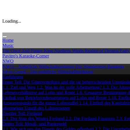
Loading...
Home
Music
The Once And Future King
Northern Winds
Realms of Dreams
Fairy
Pavitro's Karaoke-Corner
NWO
NWO – Natürliche Wirtschaftsordnung
Die Wunderinsel Barataria
Silvio Gesell – Die natürliche Wirtschaftsordnung
Einführung
Erster Teil: Die Güterverteilung und die sie beherrschenden Umständ
1.1. Ziel und Weg
1.2. Was ist der volle Arbeitsertrag?
1.3. Der Abzug
Lebensverhältnisse auf Lohn und Rente
1.6. Genauere Bestimmung de
Einfluß von Betriebsverbesserungen auf Lohn und Rente
1.10. Einfl
Ausgangspunkt für die ganze Lohnstaffel
1.14. Einfluß des Kapitalz
allgemeiner Umriß des Lohngesetzes
Zweiter Teil: Freiland
2.1. Der Sinn des Wortes Freiland
2.2. Die Freiland-Finanzen
2.3. Fr
Dritter Teil: Metall- und Papiergeld
3.1. Wie sich uns das Dasein des Geldes offenbart
3.2. Die Unentbehr