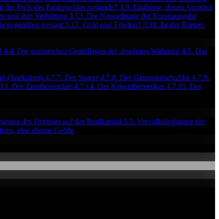
 der Preis des Papiergeldes zustande?
3.9. Einflüsse, denen Angebot
sen und ihre Verhütung
3.13. Die Neuordnung der Notenausgabe
de gegenüber versagt
3.17. Gold und Frieden?
3.18. Ist der Bürger-
rd
4.4. Die statistischen Grundlagen der absoluten Währung
4.5. Das
er (Spekulant)
4.7.7. Der Sparer
4.7.8. Der Genossenschaftler
4.7.9.
.13. Der Zinstheoretiker
4.7.14. Der Krisentheoretiker
4.7.15. Der
ragung des Urzinses auf das Realkapital
5.5. Vervollständigung der
lzins, eine eherne Größe