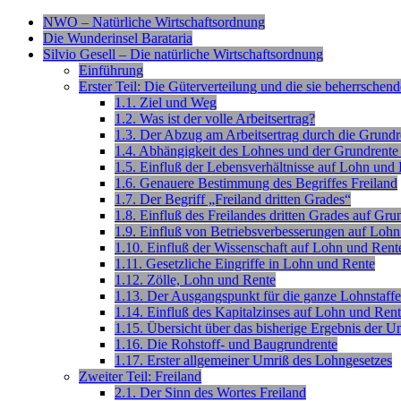
NWO – Natürliche Wirtschaftsordnung
Die Wunderinsel Barataria
Silvio Gesell – Die natürliche Wirtschaftsordnung
Einführung
Erster Teil: Die Güterverteilung und die sie beherrsche
1.1. Ziel und Weg
1.2. Was ist der volle Arbeitsertrag?
1.3. Der Abzug am Arbeitsertrag durch die Grundr
1.4. Abhängigkeit des Lohnes und der Grundrente
1.5. Einfluß der Lebensverhältnisse auf Lohn und
1.6. Genauere Bestimmung des Begriffes Freiland
1.7. Der Begriff „Freiland dritten Grades“
1.8. Einfluß des Freilandes dritten Grades auf Gr
1.9. Einfluß von Betriebsverbesserungen auf Loh
1.10. Einfluß der Wissenschaft auf Lohn und Rent
1.11. Gesetzliche Eingriffe in Lohn und Rente
1.12. Zölle, Lohn und Rente
1.13. Der Ausgangspunkt für die ganze Lohnstaffe
1.14. Einfluß des Kapitalzinses auf Lohn und Ren
1.15. Übersicht über das bisherige Ergebnis der 
1.16. Die Rohstoff- und Baugrundrente
1.17. Erster allgemeiner Umriß des Lohngesetzes
Zweiter Teil: Freiland
2.1. Der Sinn des Wortes Freiland