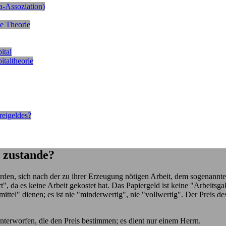
a-Assoziation)
se Theorie
ital
italtheorie
reigeldes?
s zustande?
den, sich nach der zu ihrer Erzeugung nötigen Arbeit, dem sogenannten
t", da es keine Arbeit gekostet hat. Das Papiergeld ist keine "Arbeitsga
mittel" dienen; es ist nie "minderwertig", nie "vollwertig". Der Preis
nterworfen, die den Preis bestimmen; es dient nur einem Herrn.