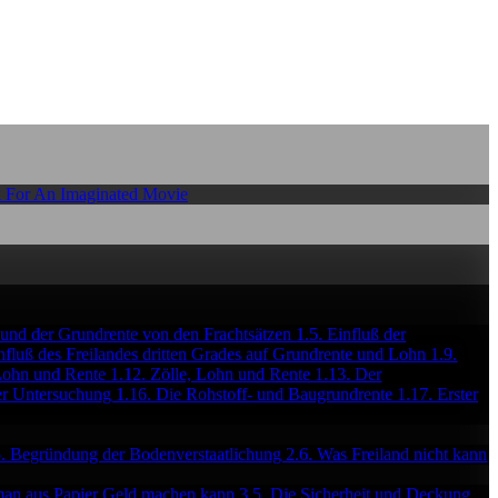
 For An Imaginated Movie
 und der Grundrente von den Frachtsätzen
1.5. Einfluß der
influß des Freilandes dritten Grades auf Grundrente und Lohn
1.9.
n Lohn und Rente
1.12. Zölle, Lohn und Rente
1.13. Der
der Untersuchung
1.16. Die Rohstoff- und Baugrundrente
1.17. Erster
5. Begründung der Bodenverstaatlichung
2.6. Was Freiland nicht kann
an aus Papier Geld machen kann
3.5. Die Sicherheit und Deckung