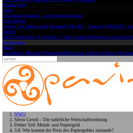
Bruder Paul
Osho
Einleitung
Initiation – Jugenderinnerungen
Osho Bilder
Jugend
Die frühen Jahre
Poona (1974-1981)
Oregon (1981-1985)
Wo
Videos
ARD Sendereihe „Legenden“: Osho vormals Bhagwan
Ashram in P
Impressions
Bilder
Samothraki
Miniatur Wunderland Hamburg
Berliner Fahrrad Sternfa
NWO
Silvio Gesell – Die natürliche Wirtschaftsordnung
Dritter Teil: Metall- und Papiergeld
3.8. Wie kommt der Preis des Papiergeldes zustande?