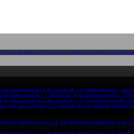
 Tales of the Otherworld
Under the moonlit skies
Sanctuary
Soundtrack
e
 am Arbeitsertrag durch die Grundrente
1.4. Abhängigkeit des Lohnes
s Begriffes Freiland
1.7. Der Begriff „Freiland dritten Grades“
1.8. E
uß der Wissenschaft auf Lohn und Rente
1.11. Gesetzliche Eingriffe i
inses auf Lohn und Rente
1.15. Übersicht über das bisherige Ergebnis 
eiland im wirklichen Leben
2.4. Wie die Bodenverstaatlichung wirkt
2.
lichkeit des Geldes
3.3. Der sogenannte Wert des Geldes
3.4. Warum m