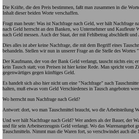
Die Kräfte, die den Preis bestimmen, faßt man zusammen in die Worte
Inhalt dieser beiden Worte verschaffen.
Fragt man heute: Was ist Nachfrage nach Geld, wer hält Nachfrage n
nach Geld herrscht an den Banken, wo Unternehmer und Kaufleute We
nach Geld messen. Auch der Staat, der mit Fehlbetrag abschließt und
Dies alles ist aber keine Nachfrage, die mit dem Begriff eines Tausch
behandeln. Stellen wir nun in unserer Frage an die Stelle des Wortes
Der Kaufmann, der von der Bank Geld verlangt, tauscht nichts ein; er g
kein Tausch statt; von Preisen ist hier keine Rede. Man spricht vom Z
gegenwärtiges gegen künftiges Geld.
Es handelt sich also hier nicht um eine "Nachfrage" nach Tauschmi
halten, muß etwas vom Geld Verschiedenes in Tausch angeboten werd
Wo herrscht nun Nachfrage nach Geld?
Antwort: dort, wo man Tauschmittel braucht, wo die Arbeitsteilung Wa
Und wer hält Nachfrage nach Geld? Wer anders als der Bauer, der Ware 
und für sein Arbeitserzeugnis Geld verlangt. Wo das Warenangebot gr
Tauschmitteln. Nimmt man die Waren fort, so verschwindet auch die 