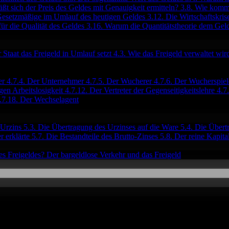
läßt sich der Preis des Geldes mit Genauigkeit ermitteln?
3.8. Wie kommt
Gesetzmäßige im Umlauf des heutigen Geldes
3.12. Die Wirtschaftskri
ür die Qualität des Geldes
3.16. Warum die Quantitätstheorie dem Gel
r Staat das Freigeld in Umlauf setzt
4.3. Wie das Freigeld verwaltet wi
er
4.7.4. Der Unternehmer
4.7.5. Der Wucherer
4.7.6. Der Wucherspiel
gen Arbeitslosigkeit
4.7.12. Der Vertreter der Gegenseitigkeitslehre
4.7
.7.18. Der Wechselagent
 Urzins
5.3. Die Übertragung des Urzinses auf die Ware
5.4. Die Übert
r erklärte
5.7. Die Bestandteile des Brutto-Zinses
5.8. Der reine Kapita
es Freigeldes?
Der bargeldlose Verkehr und das Freigeld