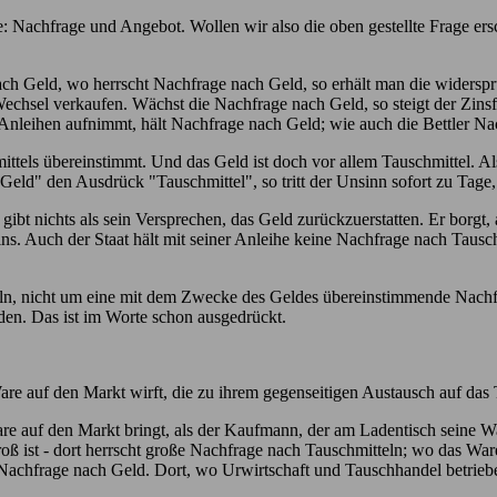
: Nachfrage und Angebot. Wollen wir also die oben gestellte Frage ers
ach Geld, wo herrscht Nachfrage nach Geld, so erhält man die widerspr
chsel verkaufen. Wächst die Nachfrage nach Geld, so steigt der Zins
 Anleihen aufnimmt, hält Nachfrage nach Geld; wie auch die Bettler Na
mittels übereinstimmt. Und das Geld ist doch vor allem Tauschmittel. A
 "Geld" den Ausdrück "Tauschmittel", so tritt der Unsinn sofort zu Tag
ibt nichts als sein Versprechen, das Geld zurückzuerstatten. Er borgt, a
ins. Auch der Staat hält mit seiner Anleihe keine Nachfrage nach Tausch
tteln, nicht um eine mit dem Zwecke des Geldes übereinstimmende Nac
en. Das ist im Worte schon ausgedrückt.
re auf den Markt wirft, die zu ihrem gegenseitigen Austausch auf das 
auf den Markt bringt, als der Kaufmann, der am Ladentisch seine Waren 
oß ist - dort herrscht große Nachfrage nach Tauschmitteln; wo das Wa
Nachfrage nach Geld. Dort, wo Urwirtschaft und Tauschhandel betrieb