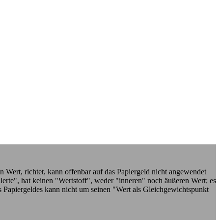
 Wert, richtet, kann offenbar auf das Papiergeld nicht angewendet
llerte", hat keinen "Wertstoff", weder "inneren" noch äußeren Wert; es
 des Papiergeldes kann nicht um seinen "Wert als Gleichgewichtspunkt