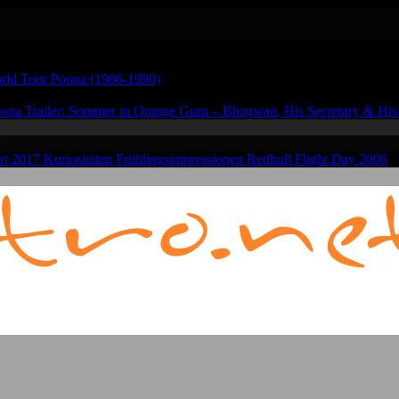
rld Tour
Poona (1986-1990)
oona
Trailer: Sommer in Orange
Guru – Bhagwan, His Secretary & Hi
hrt 2017
Kuriositäten
Frühlingsimpressionen
Redbull Flight Day 2006