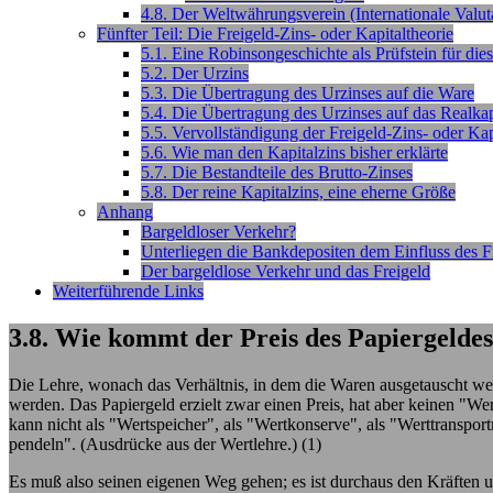
4.8. Der Weltwährungsverein (Internationale Valut
Fünfter Teil: Die Freigeld-Zins- oder Kapitaltheorie
5.1. Eine Robinsongeschichte als Prüfstein für die
5.2. Der Urzins
5.3. Die Übertragung des Urzinses auf die Ware
5.4. Die Übertragung des Urzinses auf das Realkap
5.5. Vervollständigung der Freigeld-Zins- oder Kap
5.6. Wie man den Kapitalzins bisher erklärte
5.7. Die Bestandteile des Brutto-Zinses
5.8. Der reine Kapitalzins, eine eherne Größe
Anhang
Bargeldloser Verkehr?
Unterliegen die Bankdepositen dem Einfluss des F
Der bargeldlose Verkehr und das Freigeld
Weiterführende Links
3.8. Wie kommt der Preis des Papiergelde
Die Lehre, wonach das Verhältnis, in dem die Waren ausgetauscht wer
werden. Das Papiergeld erzielt zwar einen Preis, hat aber keinen "Wer
kann nicht als "Wertspeicher", als "Wertkonserve", als "Werttransport
pendeln". (Ausdrücke aus der Wertlehre.) (1)
Es muß also seinen eigenen Weg gehen; es ist durchaus den Kräften u