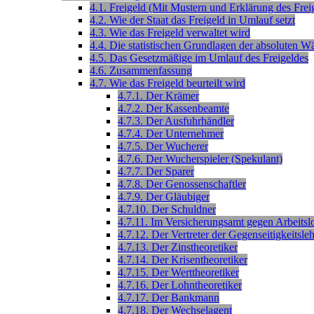
4.1. Freigeld (Mit Mustern und Erklärung des Frei
4.2. Wie der Staat das Freigeld in Umlauf setzt
4.3. Wie das Freigeld verwaltet wird
4.4. Die statistischen Grundlagen der absoluten 
4.5. Das Gesetzmäßige im Umlauf des Freigeldes
4.6. Zusammenfassung
4.7. Wie das Freigeld beurteilt wird
4.7.1. Der Krämer
4.7.2. Der Kassenbeamte
4.7.3. Der Ausfuhrhändler
4.7.4. Der Unternehmer
4.7.5. Der Wucherer
4.7.6. Der Wucherspieler (Spekulant)
4.7.7. Der Sparer
4.7.8. Der Genossenschaftler
4.7.9. Der Gläubiger
4.7.10. Der Schuldner
4.7.11. Im Versicherungsamt gegen Arbeitslo
4.7.12. Der Vertreter der Gegenseitigkeitsle
4.7.13. Der Zinstheoretiker
4.7.14. Der Krisentheoretiker
4.7.15. Der Werttheoretiker
4.7.16. Der Lohntheoretiker
4.7.17. Der Bankmann
4.7.18. Der Wechselagent