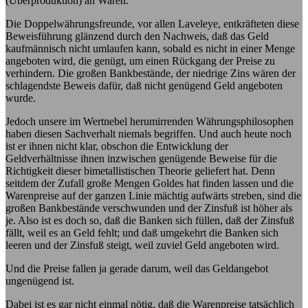
(Überproduktion) an Waren.
Die Doppelwährungsfreunde, vor allen Laveleye, entkräfteten diese
Beweisführung glänzend durch den Nachweis, daß das Geld
kaufmännisch nicht umlaufen kann, sobald es nicht in einer Menge
angeboten wird, die genügt, um einen Rückgang der Preise zu
verhindern. Die großen Bankbestände, der niedrige Zins wären der
schlagendste Beweis dafür, daß nicht genügend Geld angeboten
wurde.
Jedoch unsere im Wertnebel herumirrenden Währungsphilosophen
haben diesen Sachverhalt niemals begriffen. Und auch heute noch
ist er ihnen nicht klar, obschon die Entwicklung der
Geldverhältnisse ihnen inzwischen genügende Beweise für die
Richtigkeit dieser bimetallistischen Theorie geliefert hat. Denn
seitdem der Zufall große Mengen Goldes hat finden lassen und die
Warenpreise auf der ganzen Linie mächtig aufwärts streben, sind die
großen Bankbestände verschwunden und der Zinsfuß ist höher als
je. Also ist es doch so, daß die Banken sich füllen, daß der Zinsfuß
fällt, weil es an Geld fehlt; und daß umgekehrt die Banken sich
leeren und der Zinsfuß steigt, weil zuviel Geld angeboten wird.
Und die Preise fallen ja gerade darum, weil das Geldangebot
ungenügend ist.
Dabei ist es gar nicht einmal nötig, daß die Warenpreise tatsächlich