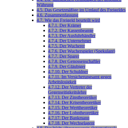
Währung
4.5. Das Gesetzmäßige im Umlauf des Freigeldes
4.6. Zusammenfassung
4.7. Wie das Freigeld beurteilt wird
4.7.1. Der Krämer
4.7.2. Der Kassenbeamte
4.7.3. Der Ausfuhrhändler
4.7.4. Der Unternehmer
4.7.5. Der Wucherer
4.7.6. Der Wucherspieler (Spekulant)
4.7.7. Der Sparer
4.7.8. Der Genossenschaftler
4.7.9. Der Gläubiger
4.7.10. Der Schuldner
4.7.11. Im Versicherungsamt gegen
Arbeitslosigkeit
4.7.12. Der Vertreter der
Gegenseitigkeitslehre
4.7.13. Der Zinstheoretiker
4.7.14. Der Krisentheoretiker
4.7.15. Der Werttheoretiker
4.7.16. Der Lohntheoretiker
4.7.17. Der Bankmann
4.7.18. Der Wechselagent