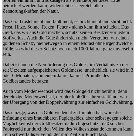
Stoffen einnimmt und sozusagen als Fremdkörper dieser Erde
betrachtet werden kann, widersteht es siegreich allen
Zerstörungskräften der Natur.
Das Gold rostet nicht und fault nicht, es bricht nicht und stirbt nicht.
Frost, Hitze, Sonne, Regen, Feuer - nichts kann ihm schaden. Das
Geld, das wir aus Gold machen, schützt seinen Besitzer vor jedem
Stoffverlust. Auch die Güte ändert sich nicht. Vergraben wir einen
goldenen Schatz, meinetwegen in einem Morast ohne irgendwelche
Hülle, so wird dieser Schatz noch nach 1000 Jahren ganz unversehrt
sein.
Dabei ist auch die Neuförderung des Goldes, im Verhältnis zu der
seit Urzeiten aufgespeicherten Goldmasse, unerheblich, sie wird in 3
oder 6 Monaten, ja in einem Jahre, kaum 1 Promille des
Goldbestandes betragen.
Auch vom Modenwechsel wird das Goldgeld nicht berührt, denn
der einzige Modenwechsel, der hier in 4000 Jahren stattfand, war
der Übergang von der Doppelwährung zur einfachen Goldwährung.
Das einzige, was das Gold vielleicht zu fürchten hat, wäre die
Erfindung eines brauchbaren Papiergeldes, aber selbst gegen solche
Möglichkeit ist der Goldbesitzer dadurch geschützt, daß solches
Papiergeld nur durch den Willen des Volkes zustande kommen kann
- ein schwerfälliger Feind, der ihm Zeit zur Flucht läßt.