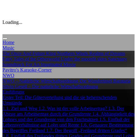
Loading...
Home
Music
The Once And Future King
Northern Winds
Realms of Dreams
Fairy Tales of the Otherworld
Under the moonlit skies
Sanctuary
Soundtrack For An Imaginated Movie
Pavitro's Karaoke-Corner
NWO
NWO – Natürliche Wirtschaftsordnung
Die Wunderinsel Barataria
Silvio Gesell – Die natürliche Wirtschaftsordnung
Einführung
Erster Teil: Die Güterverteilung und die sie beherrschenden
Umstände
1.1. Ziel und Weg
1.2. Was ist der volle Arbeitsertrag?
1.3. Der
Abzug am Arbeitsertrag durch die Grundrente
1.4. Abhängigkeit des
Lohnes und der Grundrente von den Frachtsätzen
1.5. Einfluß der
Lebensverhältnisse auf Lohn und Rente
1.6. Genauere Bestimmung
des Begriffes Freiland
1.7. Der Begriff „Freiland dritten Grades“
1.8. Einfluß des Freilandes dritten Grades auf Grundrente und Lohn