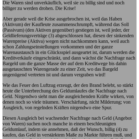
Die Waren sind unverkäuflich, weil sie zu billig sind und noch
billiger zu werden drohen. Die Krise!
Aber gerade weil die Krise ausgebrochen ist, weil das Haben
(Aktivum) der Kaufleute zusammenschrumpft, während das Soll
(Passivum) (den Aktiven gegenüber) gestiegen ist, weil jeder, der
Geldlieferungsverträge (3) abgeschlossen hat, diesen der sinkenden
Warenpreise (Aktiva) wegen nicht nachkommen kann, weil auch
schon Zahlungseinstellungen vorkommen und der ganze
Warenaustausch in ein Glücksspiel ausgeartet ist, darum werden die
Kreditverkäufe eingeschränkt, und dann wächst die Nachfrage nach
Bargeld um die ganze Masse der auf dem Kreditwege bis dahin
ausgetauschten Warengerade zu einer Zeit, wo das Bargeld
ungenügend vertreten ist und darum vergraben wird!
Wie das Feuer den Luftzug erzeugt, der den Brand belebt, so stärkt
heute die Unterbrechung des Geldumlaufes die Nachfrage nach
Geld. Nirgendwo sieht man die ausgleichenden Kräfte wirken, von
denen noch so viele träumen. Verschärfung, nicht Milderung; von
Ausgleich, von regelnden Kräften nirgendwo eine Spur.
Diesen Ausgleich bei wachsender Nachfrage nach Geld (Angebot
von Waren) suchen noch manche in einem beschleunigten
Geldumlauf, indem sie annehmen, daß der Wunsch, billig (4) zu
kaufen, das Geld in verstärktem Maße zu Markte führen muß, und