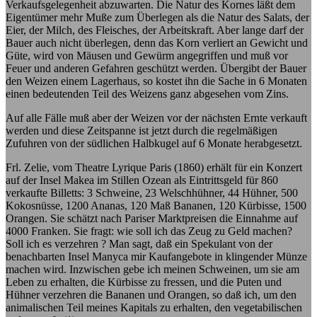
Verkaufsgelegenheit abzuwarten. Die Natur des Kornes läßt dem
Eigentümer mehr Muße zum Überlegen als die Natur des Salats, der
Eier, der Milch, des Fleisches, der Arbeitskraft. Aber lange darf der
Bauer auch nicht überlegen, denn das Korn verliert an Gewicht und
Güte, wird von Mäusen und Gewürm angegriffen und muß vor
Feuer und anderen Gefahren geschützt werden. Übergibt der Bauer
den Weizen einem Lagerhaus, so kostet ihn die Sache in 6 Monaten
einen bedeutenden Teil des Weizens ganz abgesehen vom Zins.
Auf alle Fälle muß aber der Weizen vor der nächsten Ernte verkauft
werden und diese Zeitspanne ist jetzt durch die regelmäßigen
Zufuhren von der südlichen Halbkugel auf 6 Monate herabgesetzt.
Frl. Zelie, vom Theatre Lyrique Paris (1860) erhält für ein Konzert
auf der Insel Makea im Stillen Ozean als Eintrittsgeld für 860
verkaufte Billetts: 3 Schweine, 23 Welschhühner, 44 Hühner, 500
Kokosnüsse, 1200 Ananas, 120 Maß Bananen, 120 Kürbisse, 1500
Orangen. Sie schätzt nach Pariser Marktpreisen die Einnahme auf
4000 Franken. Sie fragt: wie soll ich das Zeug zu Geld machen?
Soll ich es verzehren ? Man sagt, daß ein Spekulant von der
benachbarten Insel Manyca mir Kaufangebote in klingender Münze
machen wird. Inzwischen gebe ich meinen Schweinen, um sie am
Leben zu erhalten, die Kürbisse zu fressen, und die Puten und
Hühner verzehren die Bananen und Orangen, so daß ich, um den
animalischen Teil meines Kapitals zu erhalten, den vegetabilischen