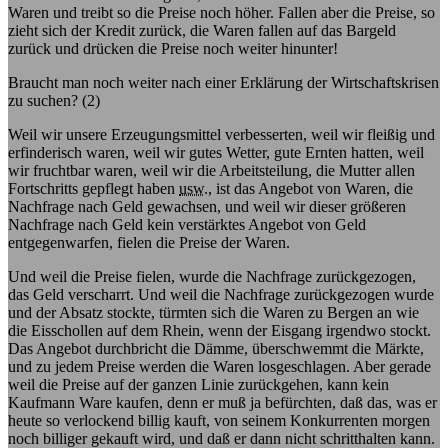
Waren und treibt so die Preise noch höher. Fallen aber die Preise, so
zieht sich der Kredit zurück, die Waren fallen auf das Bargeld
zurück und drücken die Preise noch weiter hinunter!
Braucht man noch weiter nach einer Erklärung der Wirtschaftskrisen
zu suchen? (2)
Weil wir unsere Erzeugungsmittel verbesserten, weil wir fleißig und
erfinderisch waren, weil wir gutes Wetter, gute Ernten hatten, weil
wir fruchtbar waren, weil wir die Arbeitsteilung, die Mutter allen
Fortschritts gepflegt haben
usw.
, ist das Angebot von Waren, die
Nachfrage nach Geld gewachsen, und weil wir dieser größeren
Nachfrage nach Geld kein verstärktes Angebot von Geld
entgegenwarfen, fielen die Preise der Waren.
Und weil die Preise fielen, wurde die Nachfrage zurückgezogen,
das Geld verscharrt. Und weil die Nachfrage zurückgezogen wurde
und der Absatz stockte, türmten sich die Waren zu Bergen an wie
die Eisschollen auf dem Rhein, wenn der Eisgang irgendwo stockt.
Das Angebot durchbricht die Dämme, überschwemmt die Märkte,
und zu jedem Preise werden die Waren losgeschlagen. Aber gerade
weil die Preise auf der ganzen Linie zurückgehen, kann kein
Kaufmann Ware kaufen, denn er muß ja befürchten, daß das, was er
heute so verlockend billig kauft, von seinem Konkurrenten morgen
noch billiger gekauft wird, und daß er dann nicht schritthalten kann.