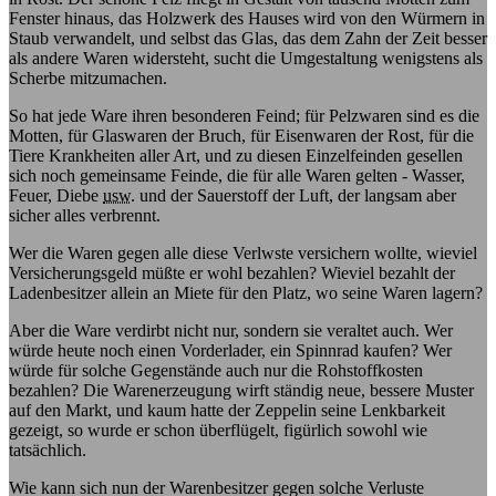
Fenster hinaus, das Holzwerk des Hauses wird von den Würmern in
Staub verwandelt, und selbst das Glas, das dem Zahn der Zeit besser
als andere Waren widersteht, sucht die Umgestaltung wenigstens als
Scherbe mitzumachen.
So hat jede Ware ihren besonderen Feind; für Pelzwaren sind es die
Motten, für Glaswaren der Bruch, für Eisenwaren der Rost, für die
Tiere Krankheiten aller Art, und zu diesen Einzelfeinden gesellen
sich noch gemeinsame Feinde, die für alle Waren gelten - Wasser,
Feuer, Diebe
usw.
und der Sauerstoff der Luft, der langsam aber
sicher alles verbrennt.
Wer die Waren gegen alle diese Verlwste versichern wollte, wieviel
Versicherungsgeld müßte er wohl bezahlen? Wieviel bezahlt der
Ladenbesitzer allein an Miete für den Platz, wo seine Waren lagern?
Aber die Ware verdirbt nicht nur, sondern sie veraltet auch. Wer
würde heute noch einen Vorderlader, ein Spinnrad kaufen? Wer
würde für solche Gegenstände auch nur die Rohstoffkosten
bezahlen? Die Warenerzeugung wirft ständig neue, bessere Muster
auf den Markt, und kaum hatte der Zeppelin seine Lenkbarkeit
gezeigt, so wurde er schon überflügelt, figürlich sowohl wie
tatsächlich.
Wie kann sich nun der Warenbesitzer gegen solche Verluste