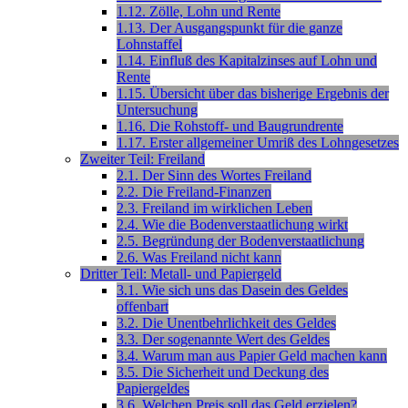
1.12. Zölle, Lohn und Rente
1.13. Der Ausgangspunkt für die ganze
Lohnstaffel
1.14. Einfluß des Kapitalzinses auf Lohn und
Rente
1.15. Übersicht über das bisherige Ergebnis der
Untersuchung
1.16. Die Rohstoff- und Baugrundrente
1.17. Erster allgemeiner Umriß des Lohngesetzes
Zweiter Teil: Freiland
2.1. Der Sinn des Wortes Freiland
2.2. Die Freiland-Finanzen
2.3. Freiland im wirklichen Leben
2.4. Wie die Bodenverstaatlichung wirkt
2.5. Begründung der Bodenverstaatlichung
2.6. Was Freiland nicht kann
Dritter Teil: Metall- und Papiergeld
3.1. Wie sich uns das Dasein des Geldes
offenbart
3.2. Die Unentbehrlichkeit des Geldes
3.3. Der sogenannte Wert des Geldes
3.4. Warum man aus Papier Geld machen kann
3.5. Die Sicherheit und Deckung des
Papiergeldes
3.6. Welchen Preis soll das Geld erzielen?