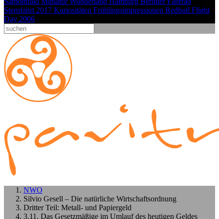
Samothraki
Miniatur Wunderland Hamburg
Berliner Fahrrad
Sternfahrt 2017
Kuriositäten
Frühlingsimpressionen
Redbull Flight
Day 2006
NWO
Silvio Gesell – Die natürliche Wirtschaftsordnung
Dritter Teil: Metall- und Papiergeld
3.11. Das Gesetzmäßige im Umlauf des heutigen Geldes