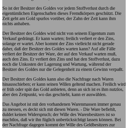
So ist der Besitzer des Goldes vor jedem Stoffverlust durch die
eigentümlichen Eigenschaften dieses Fremdkörpers geschützt. Die
Zeit geht am Gold spurlos vorüber, der Zahn der Zeit kann ihm
nichts anhaben.
Der Besitzer des Goldes wird nicht von seinem Eigentum zum
Verkauf gedrängt. Er kann warten; freilich verliert er den Zins,
solange er wartet. Aber kommt der Zins vielleicht nicht gerade
daher, daß der Besitzer des Goldes warten kann? Auf alle Fälle
verliert der Besitzer der Ware, der auf den Verkauf warten muß,
auch den Zins. Er verliert den Zins und hat den Stoffverlust, dazu
noch die Unkosten der Lagerung und Wartung, während der
Besitzer des Goldes nur die Gelegenheit zu einem Gewinn verpaßt.
Der Besitzer des Goldes kann also die Nachfrage nach Waren
hinausschieben; er kann seinen Willen geltend machen. Freilich wird
er früh oder spät das Gold anbieten, denn an sich ist es ihm nutzlos,
aber den Zeitpunkt, wo das geschieht, kann er auswählen.
Das Angebot ist mit den vorhandenen Warenmassen immer genau
zu messen, es deckt sich mit diesen Waren. - Die Ware befiehlt,
duldet keinen Widerspruch; der Wille des Warenbesitzers ist so
machtlos, daß wir ihn füglich unberücksichtigt lassen können. Bei
der Nachfrage dagegen kommt der Wille des Geldbesitzers zur