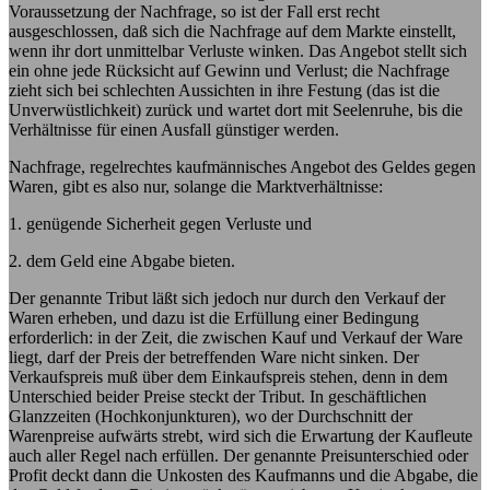
Voraussetzung der Nachfrage, so ist der Fall erst recht
ausgeschlossen, daß sich die Nachfrage auf dem Markte einstellt,
wenn ihr dort unmittelbar Verluste winken. Das Angebot stellt sich
ein ohne jede Rücksicht auf Gewinn und Verlust; die Nachfrage
zieht sich bei schlechten Aussichten in ihre Festung (das ist die
Unverwüstlichkeit) zurück und wartet dort mit Seelenruhe, bis die
Verhältnisse für einen Ausfall günstiger werden.
Nachfrage, regelrechtes kaufmännisches Angebot des Geldes gegen
Waren, gibt es also nur, solange die Marktverhältnisse:
1. genügende Sicherheit gegen Verluste und
2. dem Geld eine Abgabe bieten.
Der genannte Tribut läßt sich jedoch nur durch den Verkauf der
Waren erheben, und dazu ist die Erfüllung einer Bedingung
erforderlich: in der Zeit, die zwischen Kauf und Verkauf der Ware
liegt, darf der Preis der betreffenden Ware nicht sinken. Der
Verkaufspreis muß über dem Einkaufspreis stehen, denn in dem
Unterschied beider Preise steckt der Tribut. In geschäftlichen
Glanzzeiten (Hochkonjunkturen), wo der Durchschnitt der
Warenpreise aufwärts strebt, wird sich die Erwartung der Kaufleute
auch aller Regel nach erfüllen. Der genannte Preisunterschied oder
Profit deckt dann die Unkosten des Kaufmanns und die Abgabe, die