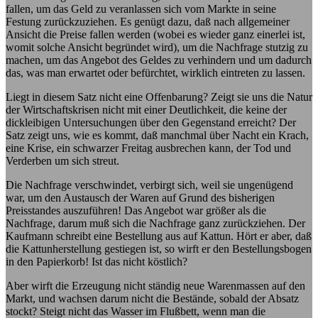
fallen, um das Geld zu veranlassen sich vom Markte in seine
Festung zurückzuziehen. Es genügt dazu, daß nach allgemeiner
Ansicht die Preise fallen werden (wobei es wieder ganz einerlei ist,
womit solche Ansicht begründet wird), um die Nachfrage stutzig zu
machen, um das Angebot des Geldes zu verhindern und um dadurch
das, was man erwartet oder befürchtet, wirklich eintreten zu lassen.
Liegt in diesem Satz nicht eine Offenbarung? Zeigt sie uns die Natur
der Wirtschaftskrisen nicht mit einer Deutlichkeit, die keine der
dickleibigen Untersuchungen über den Gegenstand erreicht? Der
Satz zeigt uns, wie es kommt, daß manchmal über Nacht ein Krach,
eine Krise, ein schwarzer Freitag ausbrechen kann, der Tod und
Verderben um sich streut.
Die Nachfrage verschwindet, verbirgt sich, weil sie ungenügend
war, um den Austausch der Waren auf Grund des bisherigen
Preisstandes auszuführen! Das Angebot war größer als die
Nachfrage, darum muß sich die Nachfrage ganz zurückziehen. Der
Kaufmann schreibt eine Bestellung aus auf Kattun. Hört er aber, daß
die Kattunherstellung gestiegen ist, so wirft er den Bestellungsbogen
in den Papierkorb! Ist das nicht köstlich?
Aber wirft die Erzeugung nicht ständig neue Warenmassen auf den
Markt, und wachsen darum nicht die Bestände, sobald der Absatz
stockt? Steigt nicht das Wasser im Flußbett, wenn man die