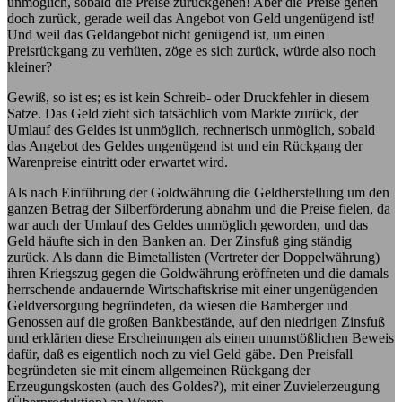
unmöglich, sobald die Preise zurückgehen! Aber die Preise gehen
doch zurück, gerade weil das Angebot von Geld ungenügend ist!
Und weil das Geldangebot nicht genügend ist, um einen
Preisrückgang zu verhüten, zöge es sich zurück, würde also noch
kleiner?
Gewiß, so ist es; es ist kein Schreib- oder Druckfehler in diesem
Satze. Das Geld zieht sich tatsächlich vom Markte zurück, der
Umlauf des Geldes ist unmöglich, rechnerisch unmöglich, sobald
das Angebot des Geldes ungenügend ist und ein Rückgang der
Warenpreise eintritt oder erwartet wird.
Als nach Einführung der Goldwährung die Geldherstellung um den
ganzen Betrag der Silberförderung abnahm und die Preise fielen, da
war auch der Umlauf des Geldes unmöglich geworden, und das
Geld häufte sich in den Banken an. Der Zinsfuß ging ständig
zurück. Als dann die Bimetallisten (Vertreter der Doppelwährung)
ihren Kriegszug gegen die Goldwährung eröffneten und die damals
herrschende andauernde Wirtschaftskrise mit einer ungenügenden
Geldversorgung begründeten, da wiesen die Bamberger und
Genossen auf die großen Bankbestände, auf den niedrigen Zinsfuß
und erklärten diese Erscheinungen als einen unumstößlichen Beweis
dafür, daß es eigentlich noch zu viel Geld gäbe. Den Preisfall
begründeten sie mit einem allgemeinen Rückgang der
Erzeugungskosten (auch des Goldes?), mit einer Zuvielerzeugung