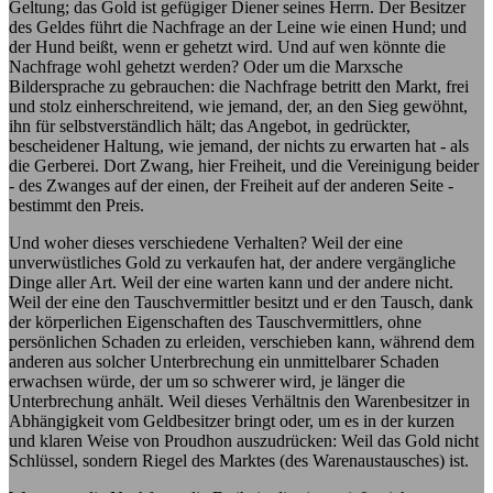
Geltung; das Gold ist gefügiger Diener seines Herrn. Der Besitzer
des Geldes führt die Nachfrage an der Leine wie einen Hund; und
der Hund beißt, wenn er gehetzt wird. Und auf wen könnte die
Nachfrage wohl gehetzt werden? Oder um die Marxsche
Bildersprache zu gebrauchen: die Nachfrage betritt den Markt, frei
und stolz einherschreitend, wie jemand, der, an den Sieg gewöhnt,
ihn für selbstverständlich hält; das Angebot, in gedrückter,
bescheidener Haltung, wie jemand, der nichts zu erwarten hat - als
die Gerberei. Dort Zwang, hier Freiheit, und die Vereinigung beider
- des Zwanges auf der einen, der Freiheit auf der anderen Seite -
bestimmt den Preis.
Und woher dieses verschiedene Verhalten? Weil der eine
unverwüstliches Gold zu verkaufen hat, der andere vergängliche
Dinge aller Art. Weil der eine warten kann und der andere nicht.
Weil der eine den Tauschvermittler besitzt und er den Tausch, dank
der körperlichen Eigenschaften des Tauschvermittlers, ohne
persönlichen Schaden zu erleiden, verschieben kann, während dem
anderen aus solcher Unterbrechung ein unmittelbarer Schaden
erwachsen würde, der um so schwerer wird, je länger die
Unterbrechung anhält. Weil dieses Verhältnis den Warenbesitzer in
Abhängigkeit vom Geldbesitzer bringt oder, um es in der kurzen
und klaren Weise von Proudhon auszudrücken: Weil das Gold nicht
Schlüssel, sondern Riegel des Marktes (des Warenaustausches) ist.