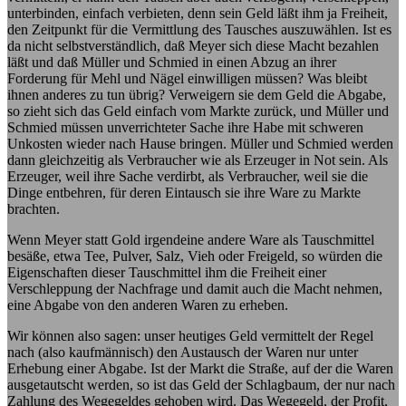
unterbinden, einfach verbieten, denn sein Geld läßt ihm ja Freiheit,
den Zeitpunkt für die Vermittlung des Tausches auszuwählen. Ist es
da nicht selbstverständlich, daß Meyer sich diese Macht bezahlen
läßt und daß Müller und Schmied in einen Abzug an ihrer
Forderung für Mehl und Nägel einwilligen müssen? Was bleibt
ihnen anderes zu tun übrig? Verweigern sie dem Geld die Abgabe,
so zieht sich das Geld einfach vom Markte zurück, und Müller und
Schmied müssen unverrichteter Sache ihre Habe mit schweren
Unkosten wieder nach Hause bringen. Müller und Schmied werden
dann gleichzeitig als Verbraucher wie als Erzeuger in Not sein. Als
Erzeuger, weil ihre Sache verdirbt, als Verbraucher, weil sie die
Dinge entbehren, für deren Eintausch sie ihre Ware zu Markte
brachten.
Wenn Meyer statt Gold irgendeine andere Ware als Tauschmittel
besäße, etwa Tee, Pulver, Salz, Vieh oder Freigeld, so würden die
Eigenschaften dieser Tauschmittel ihm die Freiheit einer
Verschleppung der Nachfrage und damit auch die Macht nehmen,
eine Abgabe von den anderen Waren zu erheben.
Wir können also sagen: unser heutiges Geld vermittelt der Regel
nach (also kaufmännisch) den Austausch der Waren nur unter
Erhebung einer Abgabe. Ist der Markt die Straße, auf der die Waren
ausgetautscht werden, so ist das Geld der Schlagbaum, der nur nach
Zahlung des Wegegeldes gehoben wird. Das Wegegeld, der Profit,