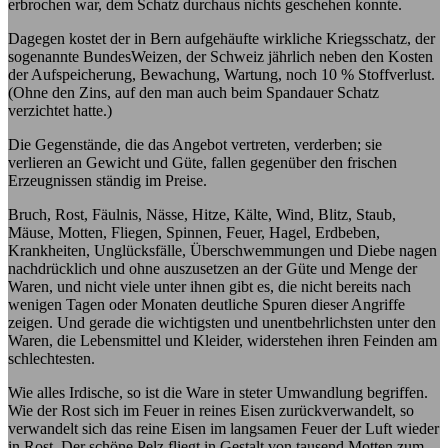
erbrochen war, dem Schatz durchaus nichts geschehen konnte.
Dagegen kostet der in Bern aufgehäufte wirkliche Kriegsschatz, der
sogenannte BundesWeizen, der Schweiz jährlich neben den Kosten
der Aufspeicherung, Bewachung, Wartung, noch 10 % Stoffverlust.
(Ohne den Zins, auf den man auch beim Spandauer Schatz
verzichtet hatte.)
Die Gegenstände, die das Angebot vertreten, verderben; sie
verlieren an Gewicht und Güte, fallen gegenüber den frischen
Erzeugnissen ständig im Preise.
Bruch, Rost, Fäulnis, Nässe, Hitze, Kälte, Wind, Blitz, Staub,
Mäuse, Motten, Fliegen, Spinnen, Feuer, Hagel, Erdbeben,
Krankheiten, Unglücksfälle, Überschwemmungen und Diebe nagen
nachdrücklich und ohne auszusetzen an der Güte und Menge der
Waren, und nicht viele unter ihnen gibt es, die nicht bereits nach
wenigen Tagen oder Monaten deutliche Spuren dieser Angriffe
zeigen. Und gerade die wichtigsten und unentbehrlichsten unter den
Waren, die Lebensmittel und Kleider, widerstehen ihren Feinden am
schlechtesten.
Wie alles Irdische, so ist die Ware in steter Umwandlung begriffen.
Wie der Rost sich im Feuer in reines Eisen zurückverwandelt, so
verwandelt sich das reine Eisen im langsamen Feuer der Luft wieder
in Rost. Der schöne Pelz fliegt in Gestalt von tausend Motten zum