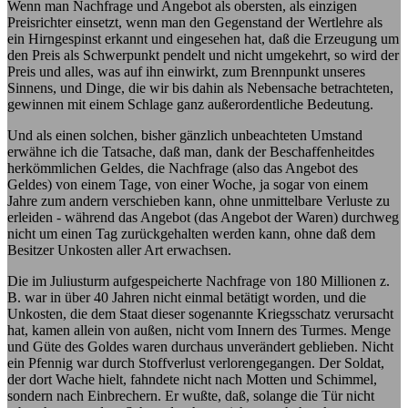
Wenn man Nachfrage und Angebot als obersten, als einzigen
Preisrichter einsetzt, wenn man den Gegenstand der Wertlehre als
ein Hirngespinst erkannt und eingesehen hat, daß die Erzeugung um
den Preis als Schwerpunkt pendelt und nicht umgekehrt, so wird der
Preis und alles, was auf ihn einwirkt, zum Brennpunkt unseres
Sinnens, und Dinge, die wir bis dahin als Nebensache betrachteten,
gewinnen mit einem Schlage ganz außerordentliche Bedeutung.
Und als einen solchen, bisher gänzlich unbeachteten Umstand
erwähne ich die Tatsache, daß man, dank der Beschaffenheitdes
herkömmlichen Geldes, die Nachfrage (also das Angebot des
Geldes) von einem Tage, von einer Woche, ja sogar von einem
Jahre zum andern verschieben kann, ohne unmittelbare Verluste zu
erleiden - während das Angebot (das Angebot der Waren) durchweg
nicht um einen Tag zurückgehalten werden kann, ohne daß dem
Besitzer Unkosten aller Art erwachsen.
Die im Juliusturm aufgespeicherte Nachfrage von 180 Millionen z.
B. war in über 40 Jahren nicht einmal betätigt worden, und die
Unkosten, die dem Staat dieser sogenannte Kriegsschatz verursacht
hat, kamen allein von außen, nicht vom Innern des Turmes. Menge
und Güte des Goldes waren durchaus unverändert geblieben. Nicht
ein Pfennig war durch Stoffverlust verlorengegangen. Der Soldat,
der dort Wache hielt, fahndete nicht nach Motten und Schimmel,
sondern nach Einbrechern. Er wußte, daß, solange die Tür nicht