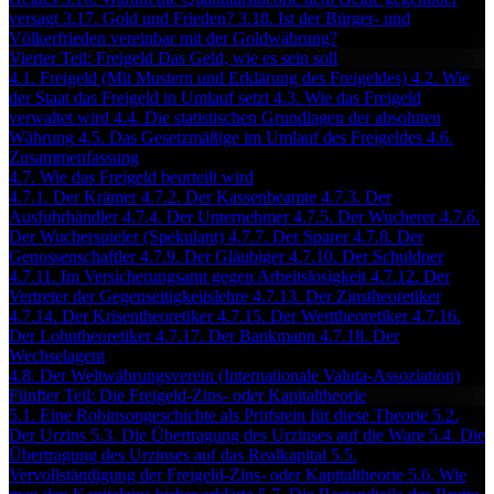
versagt
3.17. Gold und Frieden?
3.18. Ist der Bürger- und
Völkerfrieden vereinbar mit der Goldwährung?
Vierter Teil: Freigeld Das Geld, wie es sein soll
4.1. Freigeld (Mit Mustern und Erklärung des Freigeldes)
4.2. Wie
der Staat das Freigeld in Umlauf setzt
4.3. Wie das Freigeld
verwaltet wird
4.4. Die statistischen Grundlagen der absoluten
Währung
4.5. Das Gesetzmäßige im Umlauf des Freigeldes
4.6.
Zusammenfassung
4.7. Wie das Freigeld beurteilt wird
4.7.1. Der Krämer
4.7.2. Der Kassenbeamte
4.7.3. Der
Ausfuhrhändler
4.7.4. Der Unternehmer
4.7.5. Der Wucherer
4.7.6.
Der Wucherspieler (Spekulant)
4.7.7. Der Sparer
4.7.8. Der
Genossenschaftler
4.7.9. Der Gläubiger
4.7.10. Der Schuldner
4.7.11. Im Versicherungsamt gegen Arbeitslosigkeit
4.7.12. Der
Vertreter der Gegenseitigkeitslehre
4.7.13. Der Zinstheoretiker
4.7.14. Der Krisentheoretiker
4.7.15. Der Werttheoretiker
4.7.16.
Der Lohntheoretiker
4.7.17. Der Bankmann
4.7.18. Der
Wechselagent
4.8. Der Weltwährungsverein (Internationale Valuta-Assoziation)
Fünfter Teil: Die Freigeld-Zins- oder Kapitaltheorie
5.1. Eine Robinsongeschichte als Prüfstein für diese Theorie
5.2.
Der Urzins
5.3. Die Übertragung des Urzinses auf die Ware
5.4. Die
Übertragung des Urzinses auf das Realkapital
5.5.
Vervollständigung der Freigeld-Zins- oder Kapitaltheorie
5.6. Wie