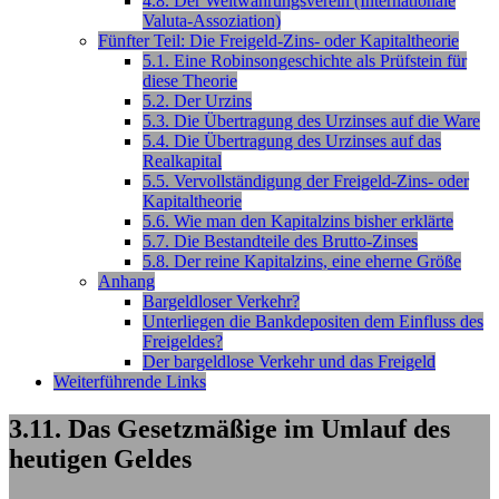
4.8. Der Weltwährungsverein (Internationale
Valuta-Assoziation)
Fünfter Teil: Die Freigeld-Zins- oder Kapitaltheorie
5.1. Eine Robinsongeschichte als Prüfstein für
diese Theorie
5.2. Der Urzins
5.3. Die Übertragung des Urzinses auf die Ware
5.4. Die Übertragung des Urzinses auf das
Realkapital
5.5. Vervollständigung der Freigeld-Zins- oder
Kapitaltheorie
5.6. Wie man den Kapitalzins bisher erklärte
5.7. Die Bestandteile des Brutto-Zinses
5.8. Der reine Kapitalzins, eine eherne Größe
Anhang
Bargeldloser Verkehr?
Unterliegen die Bankdepositen dem Einfluss des
Freigeldes?
Der bargeldlose Verkehr und das Freigeld
Weiterführende Links
3.11. Das Gesetzmäßige im Umlauf des
heutigen Geldes