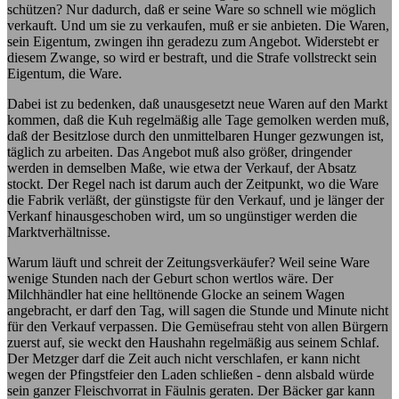
schützen? Nur dadurch, daß er seine Ware so schnell wie möglich
verkauft. Und um sie zu verkaufen, muß er sie anbieten. Die Waren,
sein Eigentum, zwingen ihn geradezu zum Angebot. Widerstebt er
diesem Zwange, so wird er bestraft, und die Strafe vollstreckt sein
Eigentum, die Ware.
Dabei ist zu bedenken, daß unausgesetzt neue Waren auf den Markt
kommen, daß die Kuh regelmäßig alle Tage gemolken werden muß,
daß der Besitzlose durch den unmittelbaren Hunger gezwungen ist,
täglich zu arbeiten. Das Angebot muß also größer, dringender
werden in demselben Maße, wie etwa der Verkauf, der Absatz
stockt. Der Regel nach ist darum auch der Zeitpunkt, wo die Ware
die Fabrik verläßt, der günstigste für den Verkauf, und je länger der
Verkanf hinausgeschoben wird, um so ungünstiger werden die
Marktverhältnisse.
Warum läuft und schreit der Zeitungsverkäufer? Weil seine Ware
wenige Stunden nach der Geburt schon wertlos wäre. Der
Milchhändler hat eine helltönende Glocke an seinem Wagen
angebracht, er darf den Tag, will sagen die Stunde und Minute nicht
für den Verkauf verpassen. Die Gemüsefrau steht von allen Bürgern
zuerst auf, sie weckt den Haushahn regelmäßig aus seinem Schlaf.
Der Metzger darf die Zeit auch nicht verschlafen, er kann nicht
wegen der Pfingstfeier den Laden schließen - denn alsbald würde
sein ganzer Fleischvorrat in Fäulnis geraten. Der Bäcker gar kann