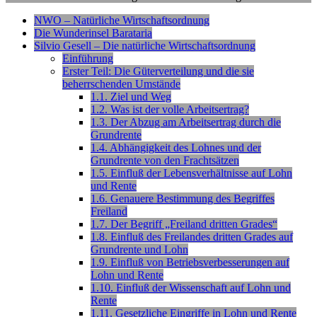
NWO – Natürliche Wirtschaftsordnung
Die Wunderinsel Barataria
Silvio Gesell – Die natürliche Wirtschaftsordnung
Einführung
Erster Teil: Die Güterverteilung und die sie
beherrschenden Umstände
1.1. Ziel und Weg
1.2. Was ist der volle Arbeitsertrag?
1.3. Der Abzug am Arbeitsertrag durch die
Grundrente
1.4. Abhängigkeit des Lohnes und der
Grundrente von den Frachtsätzen
1.5. Einfluß der Lebensverhältnisse auf Lohn
und Rente
1.6. Genauere Bestimmung des Begriffes
Freiland
1.7. Der Begriff „Freiland dritten Grades“
1.8. Einfluß des Freilandes dritten Grades auf
Grundrente und Lohn
1.9. Einfluß von Betriebsverbesserungen auf
Lohn und Rente
1.10. Einfluß der Wissenschaft auf Lohn und
Rente
1.11. Gesetzliche Eingriffe in Lohn und Rente