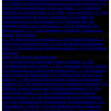
1.9. Einfluß von Betriebsverbesserungen auf Lohn und Rente
1.10.
Einfluß der Wissenschaft auf Lohn und Rente
1.11. Gesetzliche
Eingriffe in Lohn und Rente
1.12. Zölle, Lohn und Rente
1.13. Der
Ausgangspunkt für die ganze Lohnstaffel
1.14. Einfluß des
Kapitalzinses auf Lohn und Rente
1.15. Übersicht über das
bisherige Ergebnis der Untersuchung
1.16. Die Rohstoff- und
Baugrundrente
1.17. Erster allgemeiner Umriß des Lohngesetzes
Zweiter Teil: Freiland
2.1. Der Sinn des Wortes Freiland
2.2. Die Freiland-Finanzen
2.3.
Freiland im wirklichen Leben
2.4. Wie die Bodenverstaatlichung
wirkt
2.5. Begründung der Bodenverstaatlichung
2.6. Was Freiland
nicht kann
Dritter Teil: Metall- und Papiergeld
3.1. Wie sich uns das Dasein des Geldes offenbart
3.2. Die
Unentbehrlichkeit des Geldes
3.3. Der sogenannte Wert des Geldes
3.4. Warum man aus Papier Geld machen kann
3.5. Die Sicherheit
und Deckung des Papiergeldes
3.6. Welchen Preis soll das Geld
erzielen?
3.7. Wie läßt sich der Preis des Geldes mit Genauigkeit
ermitteln?
3.8. Wie kommt der Preis des Papiergeldes zustande?
3.9.
Einflüsse, denen Angebot und Nachfrage unterliegen
3.10. Das
Angebot des Geldes
3.11. Das Gesetzmäßige im Umlauf des
heutigen Geldes
3.12. Die Wirtschaftskrisen und ihre Verhütung
3.13. Die Neuordnung der Notenausgabe (Emissionsreform)
3.14.
"Bargeldloser" Verkehr?
3.15. Der Maßstab für die Qualität des
Geldes
3.16. Warum die Quantitätstheorie dem Gelde gegenüber