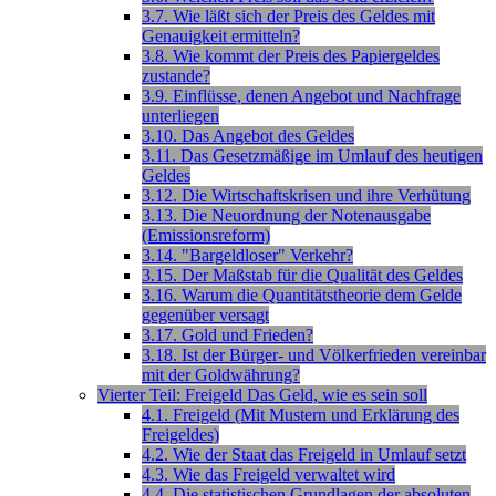
3.7. Wie läßt sich der Preis des Geldes mit
Genauigkeit ermitteln?
3.8. Wie kommt der Preis des Papiergeldes
zustande?
3.9. Einflüsse, denen Angebot und Nachfrage
unterliegen
3.10. Das Angebot des Geldes
3.11. Das Gesetzmäßige im Umlauf des heutigen
Geldes
3.12. Die Wirtschaftskrisen und ihre Verhütung
3.13. Die Neuordnung der Notenausgabe
(Emissionsreform)
3.14. "Bargeldloser" Verkehr?
3.15. Der Maßstab für die Qualität des Geldes
3.16. Warum die Quantitätstheorie dem Gelde
gegenüber versagt
3.17. Gold und Frieden?
3.18. Ist der Bürger- und Völkerfrieden vereinbar
mit der Goldwährung?
Vierter Teil: Freigeld Das Geld, wie es sein soll
4.1. Freigeld (Mit Mustern und Erklärung des
Freigeldes)
4.2. Wie der Staat das Freigeld in Umlauf setzt
4.3. Wie das Freigeld verwaltet wird
4.4. Die statistischen Grundlagen der absoluten