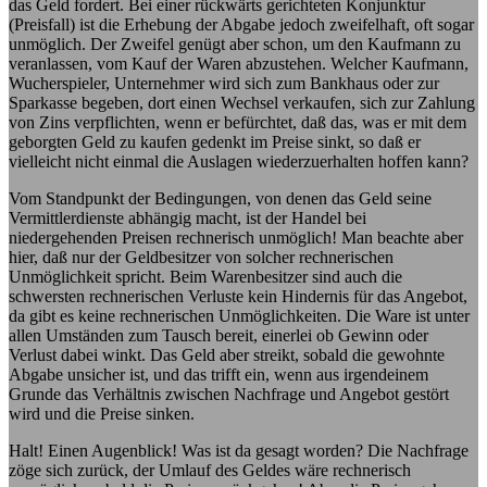
das Geld fordert. Bei einer rückwärts gerichteten Konjunktur
(Preisfall) ist die Erhebung der Abgabe jedoch zweifelhaft, oft sogar
unmöglich. Der Zweifel genügt aber schon, um den Kaufmann zu
veranlassen, vom Kauf der Waren abzustehen. Welcher Kaufmann,
Wucherspieler, Unternehmer wird sich zum Bankhaus oder zur
Sparkasse begeben, dort einen Wechsel verkaufen, sich zur Zahlung
von Zins verpflichten, wenn er befürchtet, daß das, was er mit dem
geborgten Geld zu kaufen gedenkt im Preise sinkt, so daß er
vielleicht nicht einmal die Auslagen wiederzuerhalten hoffen kann?
Vom Standpunkt der Bedingungen, von denen das Geld seine
Vermittlerdienste abhängig macht, ist der Handel bei
niedergehenden Preisen rechnerisch unmöglich! Man beachte aber
hier, daß nur der Geldbesitzer von solcher rechnerischen
Unmöglichkeit spricht. Beim Warenbesitzer sind auch die
schwersten rechnerischen Verluste kein Hindernis für das Angebot,
da gibt es keine rechnerischen Unmöglichkeiten. Die Ware ist unter
allen Umständen zum Tausch bereit, einerlei ob Gewinn oder
Verlust dabei winkt. Das Geld aber streikt, sobald die gewohnte
Abgabe unsicher ist, und das trifft ein, wenn aus irgendeinem
Grunde das Verhältnis zwischen Nachfrage und Angebot gestört
wird und die Preise sinken.
Halt! Einen Augenblick! Was ist da gesagt worden? Die Nachfrage
zöge sich zurück, der Umlauf des Geldes wäre rechnerisch