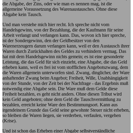
die Abgabe, der Zins, oder wie man es nennen mag, ist die
allgemeine Voraussetzung des Warenaustausches. Ohne diese
Abgabe kein Tausch.
Und man verstehe mich hier recht. Ich spreche nicht vom
Handelsgewinn, von der Bezahlung, die der Kaufmann für seine
Arbeit verlangt und verlangen kann. Das, wovon ich hier spreche,
ist der Sondergewinn, den der Geldbesitzer von den
Warenerzeugern darum verlangen kann, weil er den Austausch ihrer
Waren durch Zurückhalten des Geldes zu verhindern vermag. Das
hat mit dem Handelsgewinn nichts gemein; es ist eine gesonderte
Leistung, die das Geld für sich einzieht, eine Abgabe, die das Geld
erheben kann, weil es frei ist vom stofflichen Angebotszwang, dem
die Waren allgemein unterworfen sind. Zwang, dinglicher, der Ware
anhaftender Zwang beim Angebot; Freiheit, Wille, Unabhängigkeit
von der Stunde, von der Zeit bei der Nachfrage - das Ergebnis muß
notwendig eine Abgabe sein. Die Ware muß dem Gelde diese
Freiheit bezahlen, es geht nicht anders. Ohne diesen Tribut wird
kein Geld angeboten; ohne dem Geld die Tauschvermittlung zu
bezahlen, erreicht keine Ware den Bestimmungsort. Kann aus
irgendeinem Grunde das Geld seine gewohnte Steuer nicht erheben,
so bleiben die Waren liegen, sie verderben, verfaulen, vergehen
(Krise).
Und ist schon das Erheben einer Abgabe selbstverständliche