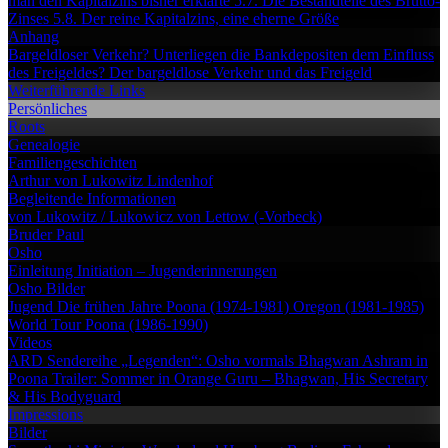
man den Kapitalzins bisher erklärte
5.7. Die Bestandteile des Brutto-
Zinses
5.8. Der reine Kapitalzins, eine eherne Größe
Anhang
Bargeldloser Verkehr?
Unterliegen die Bankdepositen dem Einfluss
des Freigeldes?
Der bargeldlose Verkehr und das Freigeld
Weiterführende Links
Persönliches
Roots
Genealogie
Familiengeschichten
Arthur von Lukowitz
Lindenhof
Begleitende Informationen
von Lukowitz / Lukowicz
von Lettow (-Vorbeck)
Bruder Paul
Osho
Einleitung
Initiation – Jugenderinnerungen
Osho Bilder
Jugend
Die frühen Jahre
Poona (1974-1981)
Oregon (1981-1985)
World Tour
Poona (1986-1990)
Videos
ARD Sendereihe „Legenden“: Osho vormals Bhagwan
Ashram in
Poona
Trailer: Sommer in Orange
Guru – Bhagwan, His Secretary
& His Bodyguard
Impressions
Bilder