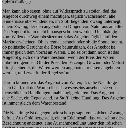
opfern muß. (1)
Man kann also sagen, ohne auf Widerspruch zu stoßen, daß das
Angebot durchweg einem mächtigen, täglich wachsenden, alle
Hindernisse überwindenden, im Stoff liegenden Zwang unterliegt,
einem Zwang, der den angebotenen Dingen von Natur aus anhaftet.
Das Angebot kann nicht hinausgeschoben werden. Unabhängig
vom Willen der Warenbesitzer muß das Angebot täglich auf dem
Markte erscheinen. Ob es regnet, schneit oder ob die Sonne brennt,
ob politische Gerüchte die Börse beunruhigen, das Angebot ist
immer gleich dem Vorrat an Waren. Und selbst dann noch ist das
Angebot gleich dem Warenbestand, wenn der Preis der Waren
unbefriedigend ist. Ob der Preis dem Erzeuger Gewinn oder Verlust
bringt - einerlei, die Waren werden angeboten, müssen angeboten
werden, und zwar in der Regel sofort.
Darum können wir das Angebot von Waren, d. i. die Nachfrage
nach Geld, mit der Ware selbst als wesenseins ansehen, sie von
menschlichen Handlungen unabhängig erklären. Das Angebot ist
eine Sache, ein Gegenstand, ist Stoff, keine Handlung. Das Angebot
ist immer gleich dem Warenbestand.
Die Nachfrage ist dagegen, wie schon gesagt, von solchem Zwange
befreit. Aus Gold hergestellt, einem Edelmetall, das, wie schon diese
Bezeichnung andeutet, eine Ausnahmestellung unter den irdischen