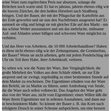
seine Ware zum regelrechten Preis nur absetzen, solange die
Brötchen noch warm sind: Er hat es jahraus, jahrein ebenso eilig wie
die braven Züricher, die den heißen Hirsebrei nach Straßburg
bringen. Und der Bauer, der mit der Pflugschar die Kartoffeln aus
der Erde geworfen und sie nun den Nachtfrösten ausgesetzt hat? Er
sammelt sie eilig und bringt sie mit gleicher Eile auf den Markt - um
das schöne Wetter auszunutzen und um das mehrfache, mühsame
Auf- und Abladen seiner billigen und schweren Ware möglichst zu
verhüten.
Und das Heer von Arbeitern, die 10 000 Arbeiterbataillone? Haben
es diese nicht ebenso eilig wie der Zeitungsmann, die Gemüsefrau,
der Bauer? Wenn sie nicht arbeiten, geht mit jedem Pendelschlag der
Uhr ein Teil ihrer Habe, ihrer Arbeitskraft, verloren.
So sehen wir, wie die Natur der Ware, ihre Vergänglichkeit, die
große Mehrheit des Volkes aus dem Schlafe rüttelt, sie zur Eile
anspornt und sie zwingt, regelmäßig zu einer bestimmten Stunde auf
dem Markte zu erscheinen. Die Eigentümer erhalten von der Ware
den Befehl, sie zu Markte zu führen, unter Androhung von Strafe,
die die Ware auch selbst vollstreckt. Das Angebot der Ware geht
also von der Ware aus, nicht vom Eigentümer; einen Willen läßt die
Ware ihrem Eigentümer nur in seltenen Ausnahmen, und dann nur
in beschränktem Maße. So könnte der Bauer z. B. das Korn nach
erfolgtem Drusch in seiner Scheune aufspeichern, um eine bessere