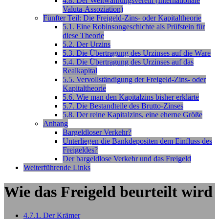
4.8. Der Weltwährungsverein (Internationale
Valuta-Assoziation)
Fünfter Teil: Die Freigeld-Zins- oder Kapitaltheorie
5.1. Eine Robinsongeschichte als Prüfstein für
diese Theorie
5.2. Der Urzins
5.3. Die Übertragung des Urzinses auf die Ware
5.4. Die Übertragung des Urzinses auf das
Realkapital
5.5. Vervollständigung der Freigeld-Zins- oder
Kapitaltheorie
5.6. Wie man den Kapitalzins bisher erklärte
5.7. Die Bestandteile des Brutto-Zinses
5.8. Der reine Kapitalzins, eine eherne Größe
Anhang
Bargeldloser Verkehr?
Unterliegen die Bankdepositen dem Einfluss des
Freigeldes?
Der bargeldlose Verkehr und das Freigeld
Weiterführende Links
Wie das Freigeld beurteilt wird
4.7.1. Der Krämer