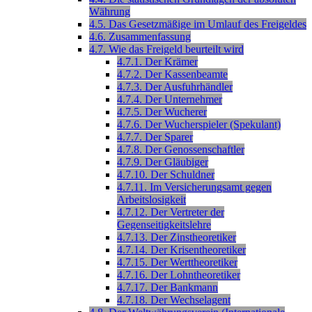
Währung
4.5. Das Gesetzmäßige im Umlauf des Freigeldes
4.6. Zusammenfassung
4.7. Wie das Freigeld beurteilt wird
4.7.1. Der Krämer
4.7.2. Der Kassenbeamte
4.7.3. Der Ausfuhrhändler
4.7.4. Der Unternehmer
4.7.5. Der Wucherer
4.7.6. Der Wucherspieler (Spekulant)
4.7.7. Der Sparer
4.7.8. Der Genossenschaftler
4.7.9. Der Gläubiger
4.7.10. Der Schuldner
4.7.11. Im Versicherungsamt gegen
Arbeitslosigkeit
4.7.12. Der Vertreter der
Gegenseitigkeitslehre
4.7.13. Der Zinstheoretiker
4.7.14. Der Krisentheoretiker
4.7.15. Der Werttheoretiker
4.7.16. Der Lohntheoretiker
4.7.17. Der Bankmann
4.7.18. Der Wechselagent