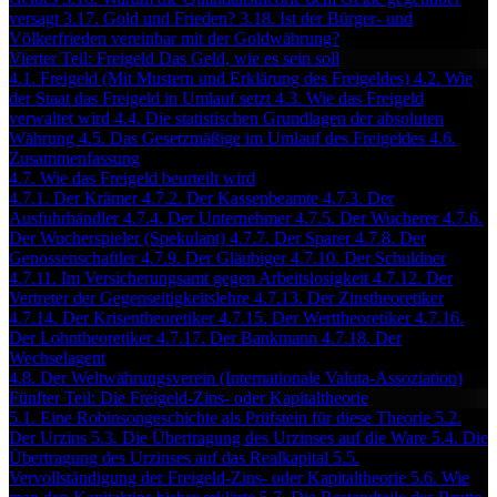
versagt
3.17. Gold und Frieden?
3.18. Ist der Bürger- und
Völkerfrieden vereinbar mit der Goldwährung?
Vierter Teil: Freigeld Das Geld, wie es sein soll
4.1. Freigeld (Mit Mustern und Erklärung des Freigeldes)
4.2. Wie
der Staat das Freigeld in Umlauf setzt
4.3. Wie das Freigeld
verwaltet wird
4.4. Die statistischen Grundlagen der absoluten
Währung
4.5. Das Gesetzmäßige im Umlauf des Freigeldes
4.6.
Zusammenfassung
4.7. Wie das Freigeld beurteilt wird
4.7.1. Der Krämer
4.7.2. Der Kassenbeamte
4.7.3. Der
Ausfuhrhändler
4.7.4. Der Unternehmer
4.7.5. Der Wucherer
4.7.6.
Der Wucherspieler (Spekulant)
4.7.7. Der Sparer
4.7.8. Der
Genossenschaftler
4.7.9. Der Gläubiger
4.7.10. Der Schuldner
4.7.11. Im Versicherungsamt gegen Arbeitslosigkeit
4.7.12. Der
Vertreter der Gegenseitigkeitslehre
4.7.13. Der Zinstheoretiker
4.7.14. Der Krisentheoretiker
4.7.15. Der Werttheoretiker
4.7.16.
Der Lohntheoretiker
4.7.17. Der Bankmann
4.7.18. Der
Wechselagent
4.8. Der Weltwährungsverein (Internationale Valuta-Assoziation)
Fünfter Teil: Die Freigeld-Zins- oder Kapitaltheorie
5.1. Eine Robinsongeschichte als Prüfstein für diese Theorie
5.2.
Der Urzins
5.3. Die Übertragung des Urzinses auf die Ware
5.4. Die
Übertragung des Urzinses auf das Realkapital
5.5.
Vervollständigung der Freigeld-Zins- oder Kapitaltheorie
5.6. Wie