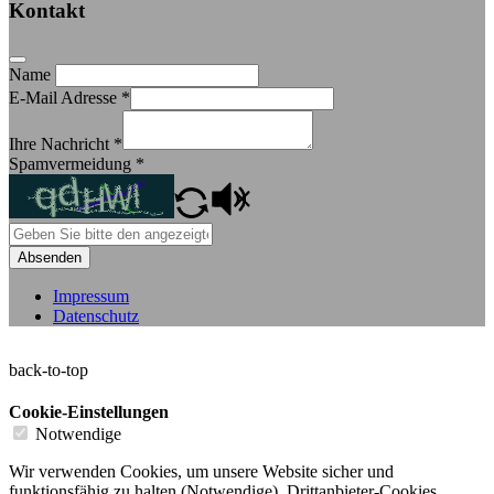
Kontakt
Name
E-Mail Adresse
*
Ihre Nachricht
*
Spamvermeidung
*
Absenden
Impressum
Datenschutz
back-to-top
Cookie-Einstellungen
Notwendige
Wir verwenden Cookies, um unsere Website sicher und
funktionsfähig zu halten (Notwendige). Drittanbieter-Cookies