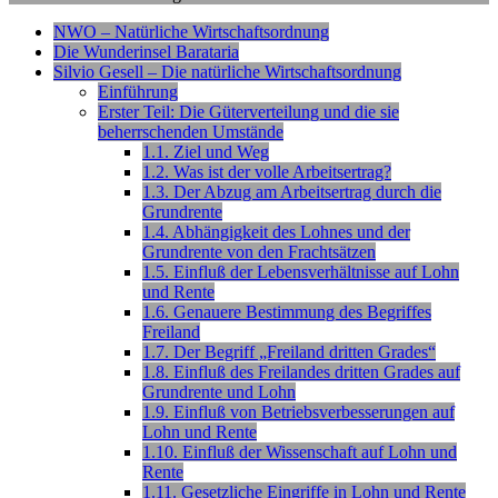
NWO – Natürliche Wirtschaftsordnung
Die Wunderinsel Barataria
Silvio Gesell – Die natürliche Wirtschaftsordnung
Einführung
Erster Teil: Die Güterverteilung und die sie
beherrschenden Umstände
1.1. Ziel und Weg
1.2. Was ist der volle Arbeitsertrag?
1.3. Der Abzug am Arbeitsertrag durch die
Grundrente
1.4. Abhängigkeit des Lohnes und der
Grundrente von den Frachtsätzen
1.5. Einfluß der Lebensverhältnisse auf Lohn
und Rente
1.6. Genauere Bestimmung des Begriffes
Freiland
1.7. Der Begriff „Freiland dritten Grades“
1.8. Einfluß des Freilandes dritten Grades auf
Grundrente und Lohn
1.9. Einfluß von Betriebsverbesserungen auf
Lohn und Rente
1.10. Einfluß der Wissenschaft auf Lohn und
Rente
1.11. Gesetzliche Eingriffe in Lohn und Rente