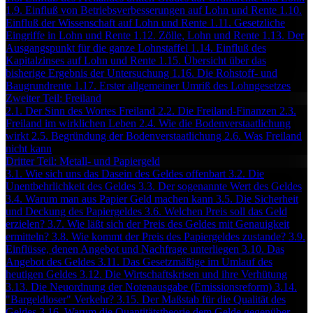
1.9. Einfluß von Betriebsverbesserungen auf Lohn und Rente
1.10.
Einfluß der Wissenschaft auf Lohn und Rente
1.11. Gesetzliche
Eingriffe in Lohn und Rente
1.12. Zölle, Lohn und Rente
1.13. Der
Ausgangspunkt für die ganze Lohnstaffel
1.14. Einfluß des
Kapitalzinses auf Lohn und Rente
1.15. Übersicht über das
bisherige Ergebnis der Untersuchung
1.16. Die Rohstoff- und
Baugrundrente
1.17. Erster allgemeiner Umriß des Lohngesetzes
Zweiter Teil: Freiland
2.1. Der Sinn des Wortes Freiland
2.2. Die Freiland-Finanzen
2.3.
Freiland im wirklichen Leben
2.4. Wie die Bodenverstaatlichung
wirkt
2.5. Begründung der Bodenverstaatlichung
2.6. Was Freiland
nicht kann
Dritter Teil: Metall- und Papiergeld
3.1. Wie sich uns das Dasein des Geldes offenbart
3.2. Die
Unentbehrlichkeit des Geldes
3.3. Der sogenannte Wert des Geldes
3.4. Warum man aus Papier Geld machen kann
3.5. Die Sicherheit
und Deckung des Papiergeldes
3.6. Welchen Preis soll das Geld
erzielen?
3.7. Wie läßt sich der Preis des Geldes mit Genauigkeit
ermitteln?
3.8. Wie kommt der Preis des Papiergeldes zustande?
3.9.
Einflüsse, denen Angebot und Nachfrage unterliegen
3.10. Das
Angebot des Geldes
3.11. Das Gesetzmäßige im Umlauf des
heutigen Geldes
3.12. Die Wirtschaftskrisen und ihre Verhütung
3.13. Die Neuordnung der Notenausgabe (Emissionsreform)
3.14.
"Bargeldloser" Verkehr?
3.15. Der Maßstab für die Qualität des
Geldes
3.16. Warum die Quantitätstheorie dem Gelde gegenüber