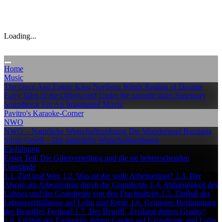
Loading...
Home
Music
The Once And Future King
Northern Winds
Realms of Dreams
Fairy Tales of the Otherworld
Under the moonlit skies
Sanctuary
Soundtrack For An Imaginated Movie
Pavitro's Karaoke-Corner
NWO
NWO – Natürliche Wirtschaftsordnung
Die Wunderinsel Barataria
Silvio Gesell – Die natürliche Wirtschaftsordnung
Einführung
Erster Teil: Die Güterverteilung und die sie beherrschenden
Umstände
1.1. Ziel und Weg
1.2. Was ist der volle Arbeitsertrag?
1.3. Der
Abzug am Arbeitsertrag durch die Grundrente
1.4. Abhängigkeit des
Lohnes und der Grundrente von den Frachtsätzen
1.5. Einfluß der
Lebensverhältnisse auf Lohn und Rente
1.6. Genauere Bestimmung
des Begriffes Freiland
1.7. Der Begriff „Freiland dritten Grades“
1.8. Einfluß des Freilandes dritten Grades auf Grundrente und Lohn