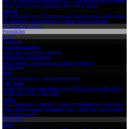
man den Kapitalzins bisher erklärte
5.7. Die Bestandteile des Brutto-
Zinses
5.8. Der reine Kapitalzins, eine eherne Größe
Anhang
Bargeldloser Verkehr?
Unterliegen die Bankdepositen dem Einfluss
des Freigeldes?
Der bargeldlose Verkehr und das Freigeld
Weiterführende Links
Persönliches
Roots
Genealogie
Familiengeschichten
Arthur von Lukowitz
Lindenhof
Begleitende Informationen
von Lukowitz / Lukowicz
von Lettow (-Vorbeck)
Bruder Paul
Osho
Einleitung
Initiation – Jugenderinnerungen
Osho Bilder
Jugend
Die frühen Jahre
Poona (1974-1981)
Oregon (1981-1985)
World Tour
Poona (1986-1990)
Videos
ARD Sendereihe „Legenden“: Osho vormals Bhagwan
Ashram in
Poona
Trailer: Sommer in Orange
Guru – Bhagwan, His Secretary
& His Bodyguard
Impressions
Bilder