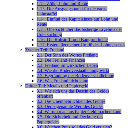
1.12. Zölle, Lohn und Rente
1.13. Der Ausgangspunkt für die ganze
Lohnstaffel
1.14. Einfluß des Kapitalzinses auf Lohn und
Rente
1.15. Übersicht über das bisherige Ergebnis der
Untersuchung
1.16. Die Rohstoff- und Baugrundrente
1.17. Erster allgemeiner Umriß des Lohngesetzes
Zweiter Teil: Freiland
2.1. Der Sinn des Wortes Freiland
2.2. Die Freiland-Finanzen
2.3. Freiland im wirklichen Leben
2.4. Wie die Bodenverstaatlichung wirkt
2.5. Begründung der Bodenverstaatlichung
2.6. Was Freiland nicht kann
Dritter Teil: Metall- und Papiergeld
3.1. Wie sich uns das Dasein des Geldes
offenbart
3.2. Die Unentbehrlichkeit des Geldes
3.3. Der sogenannte Wert des Geldes
3.4. Warum man aus Papier Geld machen kann
3.5. Die Sicherheit und Deckung des
Papiergeldes
3.6. Welchen Preis soll das Geld erzielen?