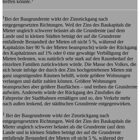
treffen könnte.
1
Bei der Baugrundrente wirkt der Zinsrückgang nach
entgegengesetzten Richtungen. Weil der Zins des Baukapitals die
Mieter ungleich schwerer belastet als die Grundrente (auf dem
Lande und in kleinen Städten beträgt der auf die Grundrente
entfallende Bestandteil der Mieten oft nicht 5 %, während der
Kapitalzins hier 90 % der Mieten beansprucht) würde der Rückgang
des Kapitalzinses auf 1% oder 0 eine gewaltige Verbilligung der
Mieten bedeuten, was natürlich sehr stark auf den Raumbedarf der
einzelnen Familien zurückwirken würde. Die Masse des Volkes, die
sich heute infolge der durch den Zins hochgetriebenen Mieten mit
ganz ungenügenden Räumen behilft, würde größere Wohnungen
verlangen und dafür zahlen können. Größere Wohnungen
beanspruchen aber größere Bauflächen – und treiben die Grundrente
aufwärts. Anderseits würde der Rückgang des Zinsfußes die
Fahrpreise der Stadtbahnen ermäßigen und so, den Verkehr mehr
nach außen lenkend, der städtischen Grundrente entgegenwirken.
1
Bei der Baugrundrente wirkt der Zinsrückgang nach
entgegengesetzten Richtungen. Weil der Zins des Baukapitals die
Mieter ungleich schwerer belastet als die Grundrente (auf dem
Lande und in kleinen Städten beträgt der auf die Grundrente
entfallende Bestandteil der Mieten oft nicht 5 %, während der