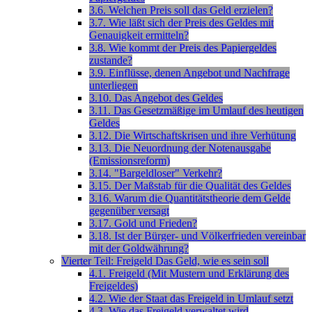
3.6. Welchen Preis soll das Geld erzielen?
3.7. Wie läßt sich der Preis des Geldes mit
Genauigkeit ermitteln?
3.8. Wie kommt der Preis des Papiergeldes
zustande?
3.9. Einflüsse, denen Angebot und Nachfrage
unterliegen
3.10. Das Angebot des Geldes
3.11. Das Gesetzmäßige im Umlauf des heutigen
Geldes
3.12. Die Wirtschaftskrisen und ihre Verhütung
3.13. Die Neuordnung der Notenausgabe
(Emissionsreform)
3.14. "Bargeldloser" Verkehr?
3.15. Der Maßstab für die Qualität des Geldes
3.16. Warum die Quantitätstheorie dem Gelde
gegenüber versagt
3.17. Gold und Frieden?
3.18. Ist der Bürger- und Völkerfrieden vereinbar
mit der Goldwährung?
Vierter Teil: Freigeld Das Geld, wie es sein soll
4.1. Freigeld (Mit Mustern und Erklärung des
Freigeldes)
4.2. Wie der Staat das Freigeld in Umlauf setzt
4.3. Wie das Freigeld verwaltet wird