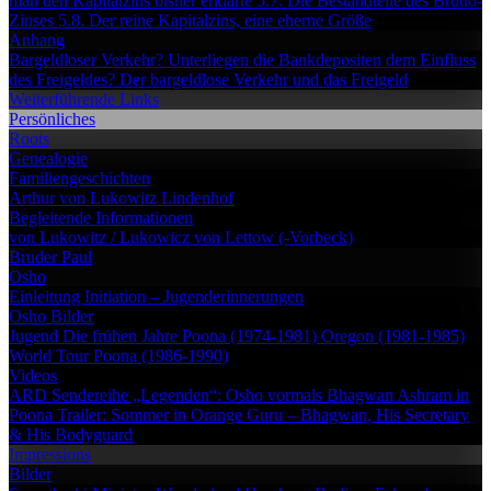
man den Kapitalzins bisher erklärte
5.7. Die Bestandteile des Brutto-
Zinses
5.8. Der reine Kapitalzins, eine eherne Größe
Anhang
Bargeldloser Verkehr?
Unterliegen die Bankdepositen dem Einfluss
des Freigeldes?
Der bargeldlose Verkehr und das Freigeld
Weiterführende Links
Persönliches
Roots
Genealogie
Familiengeschichten
Arthur von Lukowitz
Lindenhof
Begleitende Informationen
von Lukowitz / Lukowicz
von Lettow (-Vorbeck)
Bruder Paul
Osho
Einleitung
Initiation – Jugenderinnerungen
Osho Bilder
Jugend
Die frühen Jahre
Poona (1974-1981)
Oregon (1981-1985)
World Tour
Poona (1986-1990)
Videos
ARD Sendereihe „Legenden“: Osho vormals Bhagwan
Ashram in
Poona
Trailer: Sommer in Orange
Guru – Bhagwan, His Secretary
& His Bodyguard
Impressions
Bilder