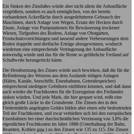
Ein Sinken des Zinsfußes würde aber nicht allein die Anbaufläche
vergrößern, sondern es auch ermöglichen, von der bereits
vorhandenen Ackerfläche durch ausgedehnteren Gebrauch der
Maschinen, durch Anlage von Wegen, Ersatz der Hecken durch
Zäune, Anlage von Pumpstationen für Bewässerung trockener
Wiesen, Tiefgraben des Bodens, Anlage von Obstgärten,
Frostschutzvorrichtungen und tausend andere Verbesserungen dem
Boden doppelte und dreifache Erträge abzugewinnen, wodurch
wiederum eine entsprechende Verringerung der Anbaufläche
notwendig würde und das für die Rente so gefährliche Freiland auf
Schußweite herangerückt käme.
Die Herabsetzung des Zinses würde auch bewirken, daß die für die
Beförderung des Weizens aus dem Auslande nötigen Anlagen
(Häfen, Kanäle, Seeschiffe, Eisenbahnen, Getreidespeicher)
entsprechend niedrigere Gebühren einführen könnten, und daß dann
auch wieder die Frachtkosten für die Erzeugnisse des Freilandes
sinken würden. Und jede Mark, die hier gespart wird, reißt eine
gleich große Lücke in die Grundrente. Die Zinsen des in den
Fördermitteln angelegten Geldes bilden aber einen sehr bedeutenden
Teil der Frachtkosten, und zwar verhielten sich bei den europäischen
Eisenbahnen bei einer durchschnittlichen Verzinsung von 3,8% die
eigentlichen Frachtkosten im Jahre 1888 (Unterhaltung der Bahn,
Beamten, Kohlen
usw.
) zu den Zinsen wie 135 zu 115. Die Zinsen