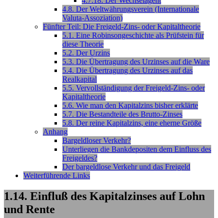
4.7.18. Der Wechselagent
4.8. Der Weltwährungsverein (Internationale
Valuta-Assoziation)
Fünfter Teil: Die Freigeld-Zins- oder Kapitaltheorie
5.1. Eine Robinsongeschichte als Prüfstein für
diese Theorie
5.2. Der Urzins
5.3. Die Übertragung des Urzinses auf die Ware
5.4. Die Übertragung des Urzinses auf das
Realkapital
5.5. Vervollständigung der Freigeld-Zins- oder
Kapitaltheorie
5.6. Wie man den Kapitalzins bisher erklärte
5.7. Die Bestandteile des Brutto-Zinses
5.8. Der reine Kapitalzins, eine eherne Größe
Anhang
Bargeldloser Verkehr?
Unterliegen die Bankdepositen dem Einfluss des
Freigeldes?
Der bargeldlose Verkehr und das Freigeld
Weiterführende Links
1.14. Einfluß des Kapitalzinses auf Lohn
und Rente