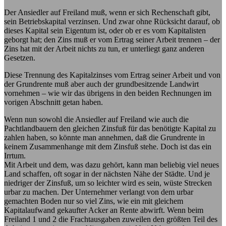
Der Ansiedler auf Freiland muß, wenn er sich Rechenschaft gibt,
sein Betriebskapital verzinsen. Und zwar ohne Rücksicht darauf, ob
dieses Kapital sein Eigentum ist, oder ob er es vom Kapitalisten
geborgt hat; den Zins muß er vom Ertrag seiner Arbeit trennen – der
Zins hat mit der Arbeit nichts zu tun, er unterliegt ganz anderen
Gesetzen.
Diese Trennung des Kapitalzinses vom Ertrag seiner Arbeit und von
der Grundrente muß aber auch der grundbesitzende Landwirt
vornehmen – wie wir das übrigens in den beiden Rechnungen im
vorigen Abschnitt getan haben.
Wenn nun sowohl die Ansiedler auf Freiland wie auch die
Pachtlandbauern den gleichen Zinsfuß für das benötigte Kapital zu
zahlen haben, so könnte man annehmen, daß die Grundrente in
keinem Zusammenhange mit dem Zinsfuß stehe. Doch ist das ein
Irrtum.
Mit Arbeit und dem, was dazu gehört, kann man beliebig viel neues
Land schaffen, oft sogar in der nächsten Nähe der Städte. Und je
niedriger der Zinsfuß, um so leichter wird es sein, wüste Strecken
urbar zu machen. Der Unternehmer verlangt von dem urbar
gemachten Boden nur so viel Zins, wie ein mit gleichem
Kapitalaufwand gekaufter Acker an Rente abwirft. Wenn beim
Freiland 1 und 2 die Frachtausgaben zuweilen den größten Teil des