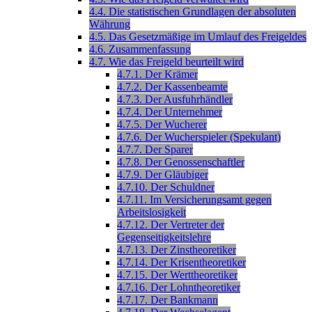
4.4. Die statistischen Grundlagen der absoluten
Währung
4.5. Das Gesetzmäßige im Umlauf des Freigeldes
4.6. Zusammenfassung
4.7. Wie das Freigeld beurteilt wird
4.7.1. Der Krämer
4.7.2. Der Kassenbeamte
4.7.3. Der Ausfuhrhändler
4.7.4. Der Unternehmer
4.7.5. Der Wucherer
4.7.6. Der Wucherspieler (Spekulant)
4.7.7. Der Sparer
4.7.8. Der Genossenschaftler
4.7.9. Der Gläubiger
4.7.10. Der Schuldner
4.7.11. Im Versicherungsamt gegen
Arbeitslosigkeit
4.7.12. Der Vertreter der
Gegenseitigkeitslehre
4.7.13. Der Zinstheoretiker
4.7.14. Der Krisentheoretiker
4.7.15. Der Werttheoretiker
4.7.16. Der Lohntheoretiker
4.7.17. Der Bankmann