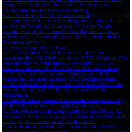
versagt
3.17. Gold und Frieden?
3.18. Ist der Bürger- und
Völkerfrieden vereinbar mit der Goldwährung?
Vierter Teil: Freigeld Das Geld, wie es sein soll
4.1. Freigeld (Mit Mustern und Erklärung des Freigeldes)
4.2. Wie
der Staat das Freigeld in Umlauf setzt
4.3. Wie das Freigeld
verwaltet wird
4.4. Die statistischen Grundlagen der absoluten
Währung
4.5. Das Gesetzmäßige im Umlauf des Freigeldes
4.6.
Zusammenfassung
4.7. Wie das Freigeld beurteilt wird
4.7.1. Der Krämer
4.7.2. Der Kassenbeamte
4.7.3. Der
Ausfuhrhändler
4.7.4. Der Unternehmer
4.7.5. Der Wucherer
4.7.6.
Der Wucherspieler (Spekulant)
4.7.7. Der Sparer
4.7.8. Der
Genossenschaftler
4.7.9. Der Gläubiger
4.7.10. Der Schuldner
4.7.11. Im Versicherungsamt gegen Arbeitslosigkeit
4.7.12. Der
Vertreter der Gegenseitigkeitslehre
4.7.13. Der Zinstheoretiker
4.7.14. Der Krisentheoretiker
4.7.15. Der Werttheoretiker
4.7.16.
Der Lohntheoretiker
4.7.17. Der Bankmann
4.7.18. Der
Wechselagent
4.8. Der Weltwährungsverein (Internationale Valuta-Assoziation)
Fünfter Teil: Die Freigeld-Zins- oder Kapitaltheorie
5.1. Eine Robinsongeschichte als Prüfstein für diese Theorie
5.2.
Der Urzins
5.3. Die Übertragung des Urzinses auf die Ware
5.4. Die
Übertragung des Urzinses auf das Realkapital
5.5.
Vervollständigung der Freigeld-Zins- oder Kapitaltheorie
5.6. Wie