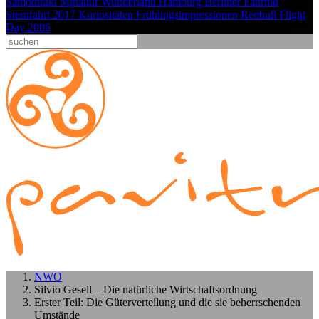
Samothraki
Miniatur Wunderland Hamburg
Berliner Fahrrad
Sternfahrt 2017
Kuriositäten
Frühlingsimpressionen
Redbull Flight
Day 2006
NWO
Silvio Gesell – Die natürliche Wirtschaftsordnung
Erster Teil: Die Güterverteilung und die sie beherrschenden
Umstände