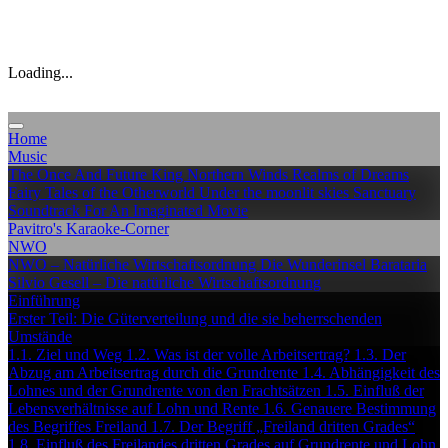
Loading...
Home
Music
The Once And Future King
Northern Winds
Realms of Dreams
Fairy Tales of the Otherworld
Under the moonlit skies
Sanctuary
Soundtrack For An Imaginated Movie
Pavitro's Karaoke-Corner
NWO
NWO – Natürliche Wirtschaftsordnung
Die Wunderinsel Barataria
Silvio Gesell – Die natürliche Wirtschaftsordnung
Einführung
Erster Teil: Die Güterverteilung und die sie beherrschenden
Umstände
1.1. Ziel und Weg
1.2. Was ist der volle Arbeitsertrag?
1.3. Der
Abzug am Arbeitsertrag durch die Grundrente
1.4. Abhängigkeit des
Lohnes und der Grundrente von den Frachtsätzen
1.5. Einfluß der
Lebensverhältnisse auf Lohn und Rente
1.6. Genauere Bestimmung
des Begriffes Freiland
1.7. Der Begriff „Freiland dritten Grades“
1.8. Einfluß des Freilandes dritten Grades auf Grundrente und Lohn