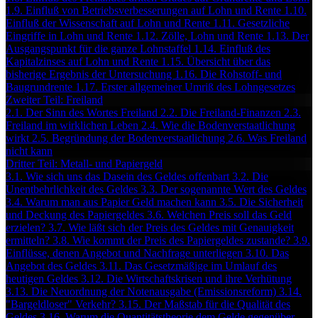
1.9. Einfluß von Betriebsverbesserungen auf Lohn und Rente
1.10.
Einfluß der Wissenschaft auf Lohn und Rente
1.11. Gesetzliche
Eingriffe in Lohn und Rente
1.12. Zölle, Lohn und Rente
1.13. Der
Ausgangspunkt für die ganze Lohnstaffel
1.14. Einfluß des
Kapitalzinses auf Lohn und Rente
1.15. Übersicht über das
bisherige Ergebnis der Untersuchung
1.16. Die Rohstoff- und
Baugrundrente
1.17. Erster allgemeiner Umriß des Lohngesetzes
Zweiter Teil: Freiland
2.1. Der Sinn des Wortes Freiland
2.2. Die Freiland-Finanzen
2.3.
Freiland im wirklichen Leben
2.4. Wie die Bodenverstaatlichung
wirkt
2.5. Begründung der Bodenverstaatlichung
2.6. Was Freiland
nicht kann
Dritter Teil: Metall- und Papiergeld
3.1. Wie sich uns das Dasein des Geldes offenbart
3.2. Die
Unentbehrlichkeit des Geldes
3.3. Der sogenannte Wert des Geldes
3.4. Warum man aus Papier Geld machen kann
3.5. Die Sicherheit
und Deckung des Papiergeldes
3.6. Welchen Preis soll das Geld
erzielen?
3.7. Wie läßt sich der Preis des Geldes mit Genauigkeit
ermitteln?
3.8. Wie kommt der Preis des Papiergeldes zustande?
3.9.
Einflüsse, denen Angebot und Nachfrage unterliegen
3.10. Das
Angebot des Geldes
3.11. Das Gesetzmäßige im Umlauf des
heutigen Geldes
3.12. Die Wirtschaftskrisen und ihre Verhütung
3.13. Die Neuordnung der Notenausgabe (Emissionsreform)
3.14.
"Bargeldloser" Verkehr?
3.15. Der Maßstab für die Qualität des
Geldes
3.16. Warum die Quantitätstheorie dem Gelde gegenüber