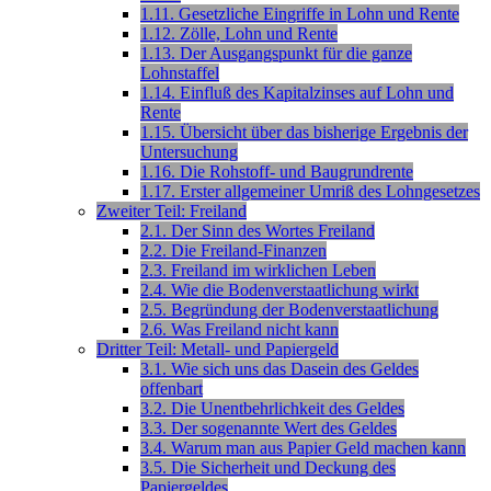
1.11. Gesetzliche Eingriffe in Lohn und Rente
1.12. Zölle, Lohn und Rente
1.13. Der Ausgangspunkt für die ganze
Lohnstaffel
1.14. Einfluß des Kapitalzinses auf Lohn und
Rente
1.15. Übersicht über das bisherige Ergebnis der
Untersuchung
1.16. Die Rohstoff- und Baugrundrente
1.17. Erster allgemeiner Umriß des Lohngesetzes
Zweiter Teil: Freiland
2.1. Der Sinn des Wortes Freiland
2.2. Die Freiland-Finanzen
2.3. Freiland im wirklichen Leben
2.4. Wie die Bodenverstaatlichung wirkt
2.5. Begründung der Bodenverstaatlichung
2.6. Was Freiland nicht kann
Dritter Teil: Metall- und Papiergeld
3.1. Wie sich uns das Dasein des Geldes
offenbart
3.2. Die Unentbehrlichkeit des Geldes
3.3. Der sogenannte Wert des Geldes
3.4. Warum man aus Papier Geld machen kann
3.5. Die Sicherheit und Deckung des
Papiergeldes