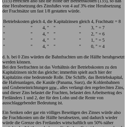
(115) erreichen also fast die Höhe der Betriebskosten (135), so daß
eine Herabsetzung des Zinsfußes von 4 auf 3% eine Herabsetzung
der Frachtsätze um fast 1/8 gestatten würde.
Betriebskosten
gleich
4,
die
Kapitalzinsen
gleich
4,
Frachtsatz = 8
"
"
4,
"
"
"
3,
" = 7
"
"
4,
"
"
"
2,
" = 6
"
"
4,
"
"
"
1,
" = 5
"
"
4,
"
"
"
0,
" = 4
d. h. bei 0 Zins würden die Bahnfrachten um die Hälfte herabgesetzt
werden können.
Bei den Seefrachten ist das Verhältnis der Betriebskosten zu den
Kapitalzinsen nicht das gleiche; immerhin spielt auch hier der
Kapitalzins eine bedeutende Rolle. Die Schiffe, das Betriebskapital,
die Hafenanlagen, die Kanäle (Panama, Suez), die Kohlenbahnen
und Grubeneinrichtungen
usw.
, alles verlangt den regelrechten Zins,
und dieser Zins belastet die Frachten, belastet den Arbeitsertrag des
Freiländers 1 und 2, der für den Lohn und die Rente von
ausschlaggebender Bedeutung ist.
Ein Senken oder gar ein völliges Beseitigen des Zinses würde also
die Frachtkosten um die Hälfte herabsetzen, und dadurch wieder
würde die Grenze des Freilandes wirtschaftlich um 50% näher