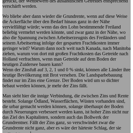
gerückt, der Wettbewerb des ausländischen Getreides entsprechend
verschärft werden.
Wo bliebe aber dann wieder die Grundrente, wenn auf diese Weise
die Ackerfläche über den Bedarf hinaus ganz in der Nähe
vervielfältigt würde; wenn das den Lohn bestimmende Freiland
beliebig vermehrt werden könnte, und zwar ganz in der Nähe, wo
also die Spannung zwischen Arbeitserzeugnis des Freiländers und
seinem Arbeitsertrag infolge der gesparten Frachtkosten immer
geringer wird? Warum dann noch weit nach Kanada, nach Manitoba
ziehen, warum von dort mit großen Frachtkosten das Getreide nach
Holland verfrachten, wenn man Getreide auf dem Boden der
heutigen Zuidersee bauen kann?
Wenn der Zinsfuß auf 3, 2, 1 und 0 % sinkt, können alle Länder ihre
heutige Bevölkerung mit Brot versehen. Die Landsparbebauung
findet nur im Zins eine Grenze. Der Boden wird um so dichter
bebaut werden können, je mehr der Zins fällt.
Man sieht hier die innige Verbindung, die zwischen Zins und Rente
besteht. Solange Ödland, Wasserflächen, Wüsten vorhanden sind,
die urbar gemacht werden können, solange überhaupt der Boden
durch Neuerungen verbessert werden kann, ist hoher Zins nicht nur
das Ziel des Kapitalisten, sondern auch das Bollwerk der
Grundrentner. Fällt der Zins ganz, so verschwindet zwar die
Grundrente nicht ganz, aber es wäre der härteste Schlag, der sie
1