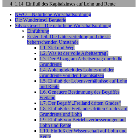
1.14. Einfluß des Kapitalzinses auf Lohn und Rente
NWO – Natürliche Wirtschaftsordnung
Die Wunderinsel Barataria
Silvio Gesell – Die natürliche Wirtschaftsordnung
Einführung
Erster Teil: Die Güterverteilung und die sie
beherrschenden Umstände
1.1. Ziel und Weg
1.2. Was ist der volle Arbeitsertrag?
1.3. Der Abzug am Arbeitsertrag durch die
Grundrente
1.4. Abhängigkeit des Lohnes und der
Grundrente von den Frachtsätzen
1.5. Einfluß der Lebensverhältnisse auf Lohn
und Rente
1.6. Genauere Bestimmung des Begriffes
Freiland
1.7. Der Begriff „Freiland dritten Grades“
1.8. Einfluß des Freilandes dritten Grades auf
Grundrente und Lohn
1.9. Einfluß von Betriebsverbesserungen auf
Lohn und Rente
1.10. Einfluß der Wissenschaft auf Lohn und
Rente