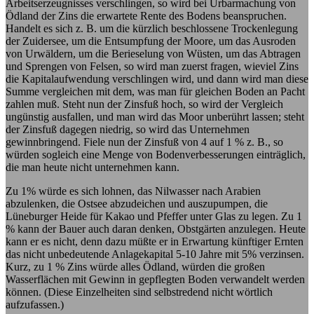
Arbeitserzeugnisses verschlingen, so wird bei Urbarmachung von
Ödland der Zins die erwartete Rente des Bodens beanspruchen.
Handelt es sich z. B. um die kürzlich beschlossene Trockenlegung
der Zuidersee, um die Entsumpfung der Moore, um das Ausroden
von Urwäldern, um die Berieselung von Wüsten, um das Abtragen
und Sprengen von Felsen, so wird man zuerst fragen, wieviel Zins
die Kapitalaufwendung verschlingen wird, und dann wird man diese
Summe vergleichen mit dem, was man für gleichen Boden an Pacht
zahlen muß. Steht nun der Zinsfuß hoch, so wird der Vergleich
ungünstig ausfallen, und man wird das Moor unberührt lassen; steht
der Zinsfuß dagegen niedrig, so wird das Unternehmen
gewinnbringend. Fiele nun der Zinsfuß von 4 auf 1 % z. B., so
würden sogleich eine Menge von Bodenverbesserungen einträglich,
die man heute nicht unternehmen kann.
Zu 1% würde es sich lohnen, das Nilwasser nach Arabien
abzulenken, die Ostsee abzudeichen und auszupumpen, die
Lüneburger Heide für Kakao und Pfeffer unter Glas zu legen. Zu 1
% kann der Bauer auch daran denken, Obstgärten anzulegen. Heute
kann er es nicht, denn dazu müßte er in Erwartung künftiger Ernten
das nicht unbedeutende Anlagekapital 5-10 Jahre mit 5% verzinsen.
Kurz, zu 1 % Zins würde alles Ödland, würden die großen
Wasserflächen mit Gewinn in gepflegten Boden verwandelt werden
können. (Diese Einzelheiten sind selbstredend nicht wörtlich
aufzufassen.)