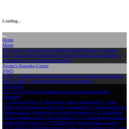
Loading...
Home
Music
The Once And Future King
Northern Winds
Realms of Dreams
Fairy Tales of the Otherworld
Under the moonlit skies
Sanctuary
Soundtrack For An Imaginated Movie
Pavitro's Karaoke-Corner
NWO
NWO – Natürliche Wirtschaftsordnung
Die Wunderinsel Barataria
Silvio Gesell – Die natürliche Wirtschaftsordnung
Einführung
Erster Teil: Die Güterverteilung und die sie beherrschenden
Umstände
1.1. Ziel und Weg
1.2. Was ist der volle Arbeitsertrag?
1.3. Der
Abzug am Arbeitsertrag durch die Grundrente
1.4. Abhängigkeit des
Lohnes und der Grundrente von den Frachtsätzen
1.5. Einfluß der
Lebensverhältnisse auf Lohn und Rente
1.6. Genauere Bestimmung
des Begriffes Freiland
1.7. Der Begriff „Freiland dritten Grades“
1.8. Einfluß des Freilandes dritten Grades auf Grundrente und Lohn