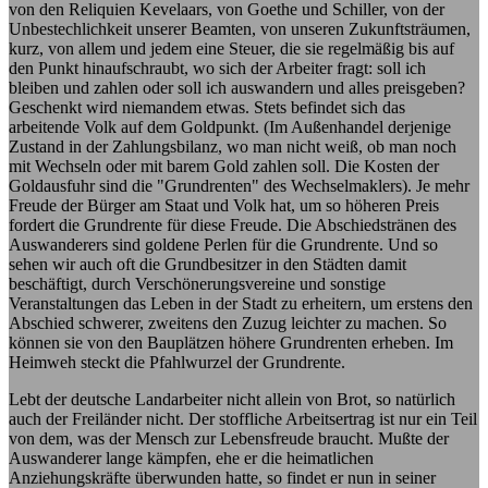
von den Reliquien Kevelaars, von Goethe und Schiller, von der
Unbestechlichkeit unserer Beamten, von unseren Zukunftsträumen,
kurz, von allem und jedem eine Steuer, die sie regelmäßig bis auf
den Punkt hinaufschraubt, wo sich der Arbeiter fragt: soll ich
bleiben und zahlen oder soll ich auswandern und alles preisgeben?
Geschenkt wird niemandem etwas. Stets befindet sich das
arbeitende Volk auf dem Goldpunkt. (Im Außenhandel derjenige
Zustand in der Zahlungsbilanz, wo man nicht weiß, ob man noch
mit Wechseln oder mit barem Gold zahlen soll. Die Kosten der
Goldausfuhr sind die "Grundrenten" des Wechselmaklers). Je mehr
Freude der Bürger am Staat und Volk hat, um so höheren Preis
fordert die Grundrente für diese Freude. Die Abschiedstränen des
Auswanderers sind goldene Perlen für die Grundrente. Und so
sehen wir auch oft die Grundbesitzer in den Städten damit
beschäftigt, durch Verschönerungsvereine und sonstige
Veranstaltungen das Leben in der Stadt zu erheitern, um erstens den
Abschied schwerer, zweitens den Zuzug leichter zu machen. So
können sie von den Bauplätzen höhere Grundrenten erheben. Im
Heimweh steckt die Pfahlwurzel der Grundrente.
Lebt der deutsche Landarbeiter nicht allein von Brot, so natürlich
auch der Freiländer nicht. Der stoffliche Arbeitsertrag ist nur ein Teil
von dem, was der Mensch zur Lebensfreude braucht. Mußte der
Auswanderer lange kämpfen, ehe er die heimatlichen
Anziehungskräfte überwunden hatte, so findet er nun in seiner