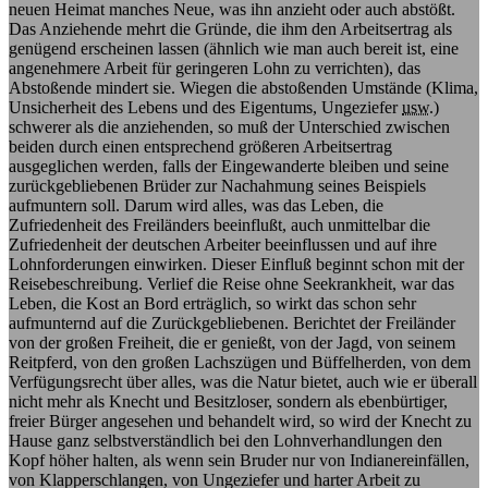
neuen Heimat manches Neue, was ihn anzieht oder auch abstößt.
Das Anziehende mehrt die Gründe, die ihm den Arbeitsertrag als
genügend erscheinen lassen (ähnlich wie man auch bereit ist, eine
angenehmere Arbeit für geringeren Lohn zu verrichten), das
Abstoßende mindert sie. Wiegen die abstoßenden Umstände (Klima,
Unsicherheit des Lebens und des Eigentums, Ungeziefer
usw.
)
schwerer als die anziehenden, so muß der Unterschied zwischen
beiden durch einen entsprechend größeren Arbeitsertrag
ausgeglichen werden, falls der Eingewanderte bleiben und seine
zurückgebliebenen Brüder zur Nachahmung seines Beispiels
aufmuntern soll. Darum wird alles, was das Leben, die
Zufriedenheit des Freiländers beeinflußt, auch unmittelbar die
Zufriedenheit der deutschen Arbeiter beeinflussen und auf ihre
Lohnforderungen einwirken. Dieser Einfluß beginnt schon mit der
Reisebeschreibung. Verlief die Reise ohne Seekrankheit, war das
Leben, die Kost an Bord erträglich, so wirkt das schon sehr
aufmunternd auf die Zurückgebliebenen. Berichtet der Freiländer
von der großen Freiheit, die er genießt, von der Jagd, von seinem
Reitpferd, von den großen Lachszügen und Büffelherden, von dem
Verfügungsrecht über alles, was die Natur bietet, auch wie er überall
nicht mehr als Knecht und Besitzloser, sondern als ebenbürtiger,
freier Bürger angesehen und behandelt wird, so wird der Knecht zu
Hause ganz selbstverständlich bei den Lohnverhandlungen den
Kopf höher halten, als wenn sein Bruder nur von Indianereinfällen,
von Klapperschlangen, von Ungeziefer und harter Arbeit zu