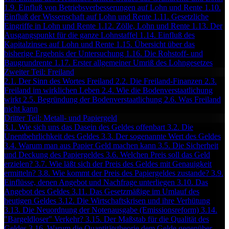
1.9. Einfluß von Betriebsverbesserungen auf Lohn und Rente
1.10.
Einfluß der Wissenschaft auf Lohn und Rente
1.11. Gesetzliche
Eingriffe in Lohn und Rente
1.12. Zölle, Lohn und Rente
1.13. Der
Ausgangspunkt für die ganze Lohnstaffel
1.14. Einfluß des
Kapitalzinses auf Lohn und Rente
1.15. Übersicht über das
bisherige Ergebnis der Untersuchung
1.16. Die Rohstoff- und
Baugrundrente
1.17. Erster allgemeiner Umriß des Lohngesetzes
Zweiter Teil: Freiland
2.1. Der Sinn des Wortes Freiland
2.2. Die Freiland-Finanzen
2.3.
Freiland im wirklichen Leben
2.4. Wie die Bodenverstaatlichung
wirkt
2.5. Begründung der Bodenverstaatlichung
2.6. Was Freiland
nicht kann
Dritter Teil: Metall- und Papiergeld
3.1. Wie sich uns das Dasein des Geldes offenbart
3.2. Die
Unentbehrlichkeit des Geldes
3.3. Der sogenannte Wert des Geldes
3.4. Warum man aus Papier Geld machen kann
3.5. Die Sicherheit
und Deckung des Papiergeldes
3.6. Welchen Preis soll das Geld
erzielen?
3.7. Wie läßt sich der Preis des Geldes mit Genauigkeit
ermitteln?
3.8. Wie kommt der Preis des Papiergeldes zustande?
3.9.
Einflüsse, denen Angebot und Nachfrage unterliegen
3.10. Das
Angebot des Geldes
3.11. Das Gesetzmäßige im Umlauf des
heutigen Geldes
3.12. Die Wirtschaftskrisen und ihre Verhütung
3.13. Die Neuordnung der Notenausgabe (Emissionsreform)
3.14.
"Bargeldloser" Verkehr?
3.15. Der Maßstab für die Qualität des
Geldes
3.16. Warum die Quantitätstheorie dem Gelde gegenüber