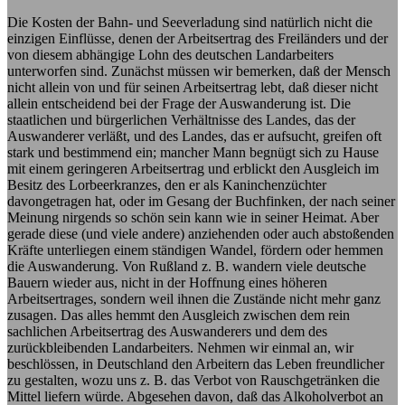
Die Kosten der Bahn- und Seeverladung sind natürlich nicht die
einzigen Einflüsse, denen der Arbeitsertrag des Freiländers und der
von diesem abhängige Lohn des deutschen Landarbeiters
unterworfen sind. Zunächst müssen wir bemerken, daß der Mensch
nicht allein von und für seinen Arbeitsertrag lebt, daß dieser nicht
allein entscheidend bei der Frage der Auswanderung ist. Die
staatlichen und bürgerlichen Verhältnisse des Landes, das der
Auswanderer verläßt, und des Landes, das er aufsucht, greifen oft
stark und bestimmend ein; mancher Mann begnügt sich zu Hause
mit einem geringeren Arbeitsertrag und erblickt den Ausgleich im
Besitz des Lorbeerkranzes, den er als Kaninchenzüchter
davongetragen hat, oder im Gesang der Buchfinken, der nach seiner
Meinung nirgends so schön sein kann wie in seiner Heimat. Aber
gerade diese (und viele andere) anziehenden oder auch abstoßenden
Kräfte unterliegen einem ständigen Wandel, fördern oder hemmen
die Auswanderung. Von Rußland z. B. wandern viele deutsche
Bauern wieder aus, nicht in der Hoffnung eines höheren
Arbeitsertrages, sondern weil ihnen die Zustände nicht mehr ganz
zusagen. Das alles hemmt den Ausgleich zwischen dem rein
sachlichen Arbeitsertrag des Auswanderers und dem des
zurückbleibenden Landarbeiters. Nehmen wir einmal an, wir
beschlössen, in Deutschland den Arbeitern das Leben freundlicher
zu gestalten, wozu uns z. B. das Verbot von Rauschgetränken die
Mittel liefern würde. Abgesehen davon, daß das Alkoholverbot an