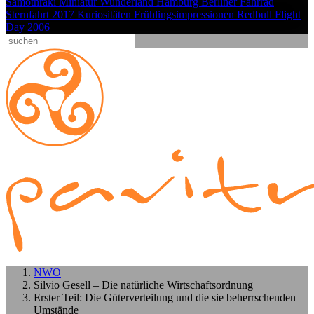
Samothraki
Miniatur Wunderland Hamburg
Berliner Fahrrad
Sternfahrt 2017
Kuriositäten
Frühlingsimpressionen
Redbull Flight
Day 2006
NWO
Silvio Gesell – Die natürliche Wirtschaftsordnung
Erster Teil: Die Güterverteilung und die sie beherrschenden
Umstände