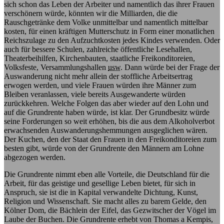
sich schon das Leben der Arbeiter und namentlich das ihrer Frauen
verschönern würde, könnten wir die Milliarden, die die
Rauschgetränke dem Volke unmittelbar und namentlich mittelbar
kosten, für einen kräftigen Mutterschutz in Form einer monatlichen
Reichszulage zu den Aufzuchtkosten jedes Kindes verwenden. Oder
auch für bessere Schulen, zahlreiche öffentliche Lesehallen,
Theaterbeihilfen, Kirchenbauten, staatliche Freikonditoreien,
Volksfeste, Versammlungshallen
usw.
Dann würde bei der Frage der
Auswanderung nicht mehr allein der stoffliche Arbeitsertrag
erwogen werden, und viele Frauen würden ihre Männer zum
Bleiben veranlassen, viele bereits Ausgewanderte würden
zurückkehren. Welche Folgen das aber wieder auf den Lohn und
auf die Grundrente haben würde, ist klar. Der Grundbesitz würde
seine Forderungen so weit erhöhen, bis die aus dem Alkoholverbot
erwachsenden Auswanderungshemmungen ausgeglichen wären.
Der Kuchen, den der Staat den Frauen in den Freikonditoreien zum
besten gibt, würde von der Grundrente den Männern am Lohne
abgezogen werden.
Die Grundrente nimmt eben alle Vorteile, die Deutschland für die
Arbeit, für das geistige und gesellige Leben bietet, für sich in
Anspruch, sie ist die in Kapital verwandelte Dichtung, Kunst,
Religion und Wissenschaft. Sie macht alles zu barem Gelde, den
Kölner Dom, die Bächlein der Eifel, das Gezwitscher der Vögel im
Laube der Buchen. Die Grundrente erhebt von Thomas a Kempis,