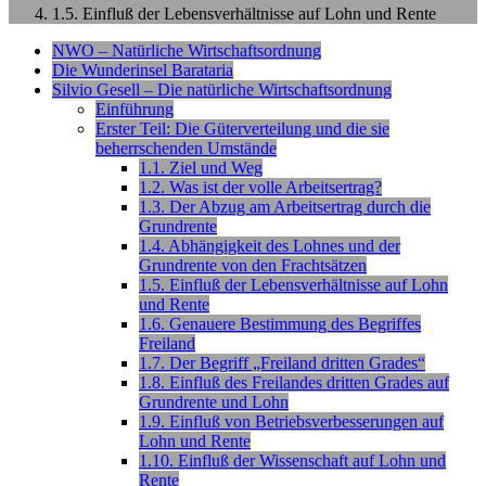
1.5. Einfluß der Lebensverhältnisse auf Lohn und Rente
NWO – Natürliche Wirtschaftsordnung
Die Wunderinsel Barataria
Silvio Gesell – Die natürliche Wirtschaftsordnung
Einführung
Erster Teil: Die Güterverteilung und die sie
beherrschenden Umstände
1.1. Ziel und Weg
1.2. Was ist der volle Arbeitsertrag?
1.3. Der Abzug am Arbeitsertrag durch die
Grundrente
1.4. Abhängigkeit des Lohnes und der
Grundrente von den Frachtsätzen
1.5. Einfluß der Lebensverhältnisse auf Lohn
und Rente
1.6. Genauere Bestimmung des Begriffes
Freiland
1.7. Der Begriff „Freiland dritten Grades“
1.8. Einfluß des Freilandes dritten Grades auf
Grundrente und Lohn
1.9. Einfluß von Betriebsverbesserungen auf
Lohn und Rente
1.10. Einfluß der Wissenschaft auf Lohn und
Rente