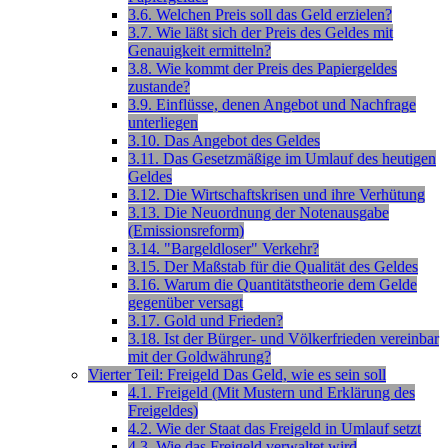
3.6. Welchen Preis soll das Geld erzielen?
3.7. Wie läßt sich der Preis des Geldes mit
Genauigkeit ermitteln?
3.8. Wie kommt der Preis des Papiergeldes
zustande?
3.9. Einflüsse, denen Angebot und Nachfrage
unterliegen
3.10. Das Angebot des Geldes
3.11. Das Gesetzmäßige im Umlauf des heutigen
Geldes
3.12. Die Wirtschaftskrisen und ihre Verhütung
3.13. Die Neuordnung der Notenausgabe
(Emissionsreform)
3.14. "Bargeldloser" Verkehr?
3.15. Der Maßstab für die Qualität des Geldes
3.16. Warum die Quantitätstheorie dem Gelde
gegenüber versagt
3.17. Gold und Frieden?
3.18. Ist der Bürger- und Völkerfrieden vereinbar
mit der Goldwährung?
Vierter Teil: Freigeld Das Geld, wie es sein soll
4.1. Freigeld (Mit Mustern und Erklärung des
Freigeldes)
4.2. Wie der Staat das Freigeld in Umlauf setzt
4.3. Wie das Freigeld verwaltet wird