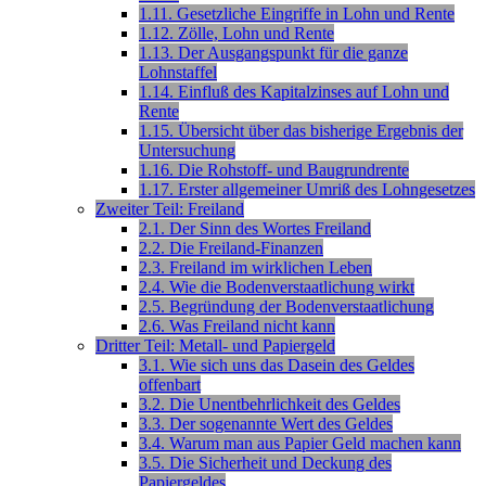
1.11. Gesetzliche Eingriffe in Lohn und Rente
1.12. Zölle, Lohn und Rente
1.13. Der Ausgangspunkt für die ganze
Lohnstaffel
1.14. Einfluß des Kapitalzinses auf Lohn und
Rente
1.15. Übersicht über das bisherige Ergebnis der
Untersuchung
1.16. Die Rohstoff- und Baugrundrente
1.17. Erster allgemeiner Umriß des Lohngesetzes
Zweiter Teil: Freiland
2.1. Der Sinn des Wortes Freiland
2.2. Die Freiland-Finanzen
2.3. Freiland im wirklichen Leben
2.4. Wie die Bodenverstaatlichung wirkt
2.5. Begründung der Bodenverstaatlichung
2.6. Was Freiland nicht kann
Dritter Teil: Metall- und Papiergeld
3.1. Wie sich uns das Dasein des Geldes
offenbart
3.2. Die Unentbehrlichkeit des Geldes
3.3. Der sogenannte Wert des Geldes
3.4. Warum man aus Papier Geld machen kann
3.5. Die Sicherheit und Deckung des
Papiergeldes