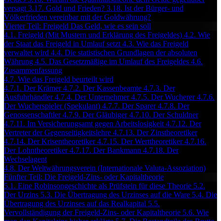
versagt
3.17. Gold und Frieden?
3.18. Ist der Bürger- und
Völkerfrieden vereinbar mit der Goldwährung?
Vierter Teil: Freigeld Das Geld, wie es sein soll
4.1. Freigeld (Mit Mustern und Erklärung des Freigeldes)
4.2. Wie
der Staat das Freigeld in Umlauf setzt
4.3. Wie das Freigeld
verwaltet wird
4.4. Die statistischen Grundlagen der absoluten
Währung
4.5. Das Gesetzmäßige im Umlauf des Freigeldes
4.6.
Zusammenfassung
4.7. Wie das Freigeld beurteilt wird
4.7.1. Der Krämer
4.7.2. Der Kassenbeamte
4.7.3. Der
Ausfuhrhändler
4.7.4. Der Unternehmer
4.7.5. Der Wucherer
4.7.6.
Der Wucherspieler (Spekulant)
4.7.7. Der Sparer
4.7.8. Der
Genossenschaftler
4.7.9. Der Gläubiger
4.7.10. Der Schuldner
4.7.11. Im Versicherungsamt gegen Arbeitslosigkeit
4.7.12. Der
Vertreter der Gegenseitigkeitslehre
4.7.13. Der Zinstheoretiker
4.7.14. Der Krisentheoretiker
4.7.15. Der Werttheoretiker
4.7.16.
Der Lohntheoretiker
4.7.17. Der Bankmann
4.7.18. Der
Wechselagent
4.8. Der Weltwährungsverein (Internationale Valuta-Assoziation)
Fünfter Teil: Die Freigeld-Zins- oder Kapitaltheorie
5.1. Eine Robinsongeschichte als Prüfstein für diese Theorie
5.2.
Der Urzins
5.3. Die Übertragung des Urzinses auf die Ware
5.4. Die
Übertragung des Urzinses auf das Realkapital
5.5.
Vervollständigung der Freigeld-Zins- oder Kapitaltheorie
5.6. Wie