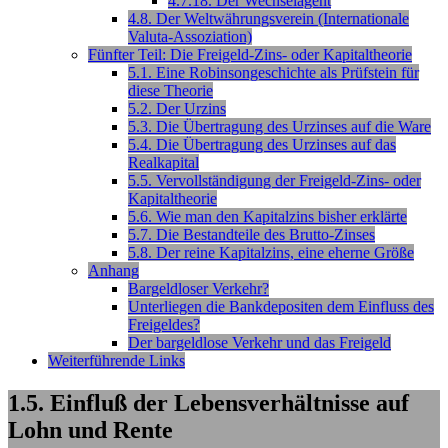
4.7.18. Der Wechselagent
4.8. Der Weltwährungsverein (Internationale
Valuta-Assoziation)
Fünfter Teil: Die Freigeld-Zins- oder Kapitaltheorie
5.1. Eine Robinsongeschichte als Prüfstein für
diese Theorie
5.2. Der Urzins
5.3. Die Übertragung des Urzinses auf die Ware
5.4. Die Übertragung des Urzinses auf das
Realkapital
5.5. Vervollständigung der Freigeld-Zins- oder
Kapitaltheorie
5.6. Wie man den Kapitalzins bisher erklärte
5.7. Die Bestandteile des Brutto-Zinses
5.8. Der reine Kapitalzins, eine eherne Größe
Anhang
Bargeldloser Verkehr?
Unterliegen die Bankdepositen dem Einfluss des
Freigeldes?
Der bargeldlose Verkehr und das Freigeld
Weiterführende Links
1.5. Einfluß der Lebensverhältnisse auf
Lohn und Rente