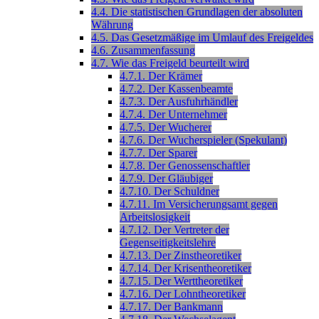
4.4. Die statistischen Grundlagen der absoluten
Währung
4.5. Das Gesetzmäßige im Umlauf des Freigeldes
4.6. Zusammenfassung
4.7. Wie das Freigeld beurteilt wird
4.7.1. Der Krämer
4.7.2. Der Kassenbeamte
4.7.3. Der Ausfuhrhändler
4.7.4. Der Unternehmer
4.7.5. Der Wucherer
4.7.6. Der Wucherspieler (Spekulant)
4.7.7. Der Sparer
4.7.8. Der Genossenschaftler
4.7.9. Der Gläubiger
4.7.10. Der Schuldner
4.7.11. Im Versicherungsamt gegen
Arbeitslosigkeit
4.7.12. Der Vertreter der
Gegenseitigkeitslehre
4.7.13. Der Zinstheoretiker
4.7.14. Der Krisentheoretiker
4.7.15. Der Werttheoretiker
4.7.16. Der Lohntheoretiker
4.7.17. Der Bankmann