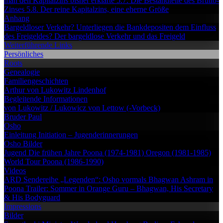
man den Kapitalzins bisher erklärte
5.7. Die Bestandteile des Brutto-
Zinses
5.8. Der reine Kapitalzins, eine eherne Größe
Anhang
Bargeldloser Verkehr?
Unterliegen die Bankdepositen dem Einfluss
des Freigeldes?
Der bargeldlose Verkehr und das Freigeld
Weiterführende Links
Persönliches
Roots
Genealogie
Familiengeschichten
Arthur von Lukowitz
Lindenhof
Begleitende Informationen
von Lukowitz / Lukowicz
von Lettow (-Vorbeck)
Bruder Paul
Osho
Einleitung
Initiation – Jugenderinnerungen
Osho Bilder
Jugend
Die frühen Jahre
Poona (1974-1981)
Oregon (1981-1985)
World Tour
Poona (1986-1990)
Videos
ARD Sendereihe „Legenden“: Osho vormals Bhagwan
Ashram in
Poona
Trailer: Sommer in Orange
Guru – Bhagwan, His Secretary
& His Bodyguard
Impressions
Bilder